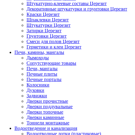
Штукатурно-клеевые составы Церезит
Декоративные штукатурки и грунтовки Церезит
Краски Церезит
Шпаклевки Церезит
Штукатурки Церезит
Затирки Церезит
Грунтовки Церезит
Смеси для полов Церезит
Герметики и клеи Церезит
Печи, камины, мангалы
Дымоходы
Сопутствующие товары
Печи, мангалы
Печные плиты
Печные порталы
Колосники
Духовки
Задвижки
Дверки прочистные
Дверки поддувальные
Дверки топочные
Дверки каминные
Тоннели монтажные
Водоотведение и канализация
Водоотводные лотки (пластиковые)