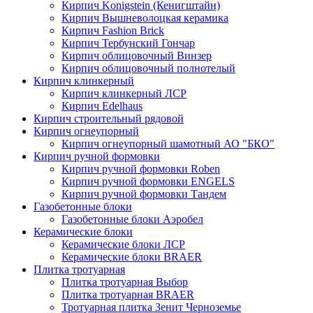
Кирпич Konigstein (Кенигштайн)
Кирпич Вышневолоцкая керамика
Кирпич Fashion Brick
Кирпич Тербунский Гончар
Кирпич облицовочный Винзер
Кирпич облицовочный полнотелый
Кирпич клинкерный
Кирпич клинкерный ЛСР
Кирпич Edelhaus
Кирпич строительный рядовой
Кирпич огнеупорный
Кирпич огнеупорный шамотный АО "БКО"
Кирпич ручной формовки
Кирпич ручной формовки Roben
Кирпич ручной формовки ENGELS
Кирпич ручной формовки Тандем
Газобетонные блоки
Газобетонные блоки Аэробел
Керамические блоки
Керамические блоки ЛСР
Керамические блоки BRAER
Плитка тротуарная
Плитка тротуарная Выбор
Плитка тротуарная BRAER
Тротуарная плитка Зенит Черноземье