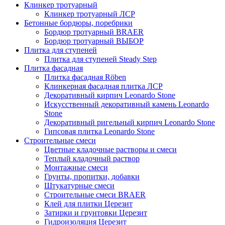
Клинкер тротуарный
Клинкер тротуарный ЛСР
Бетонные бордюры, поребрики
Бордюр тротуарный BRAER
Бордюр тротуарный ВЫБОР
Плитка для ступеней
Плитка для ступеней Steady Step
Плитка фасадная
Плитка фасадная Röben
Клинкерная фасадная плитка ЛСР
Декоративный кирпич Leonardo Stone
Искусственный декоративный камень Leonardo
Stone
Декоративный ригельный кирпич Leonardo Stone
Гипсовая плитка Leonardo Stone
Строительные смеси
Цветные кладочные растворы и смеси
Теплый кладочный раствор
Монтажные смеси
Грунты, пропитки, добавки
Штукатурные смеси
Строительные смеси BRAER
Клей для плитки Церезит
Затирки и грунтовки Церезит
Гидроизоляция Церезит