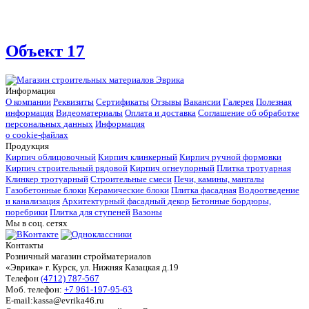
Объект 17
Информация
О компании
Реквизиты
Сертификаты
Отзывы
Вакансии
Галерея
Полезная
информация
Видеоматериалы
Оплата и доставка
Соглашение об обработке
персональных данных
Информация
о cookie-файлах
Продукция
Кирпич облицовочный
Кирпич клинкерный
Кирпич ручной формовки
Кирпич строительный рядовой
Кирпич огнеупорный
Плитка тротуарная
Клинкер тротуарный
Строительные смеси
Печи, камины, мангалы
Газобетонные блоки
Керамические блоки
Плитка фасадная
Водоотведение
и канализация
Архитектурный фасадный декор
Бетонные бордюры,
поребрики
Плитка для ступеней
Вазоны
Мы в соц. сетях
Контакты
Розничный магазин стройматериалов
«Эврика» г. Курск, ул. Нижняя Казацкая д.19
Телефон
(4712) 787-567
Моб. телефон:
+7 961-197-95-63
E-mail:kassa@evrika46.ru