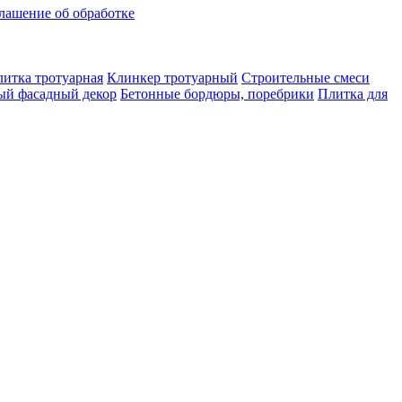
лашение об обработке
итка тротуарная
Клинкер тротуарный
Строительные смеси
ый фасадный декор
Бетонные бордюры, поребрики
Плитка для