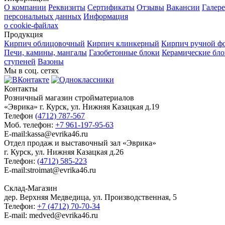
О компании
Реквизиты
Сертификаты
Отзывы
Вакансии
Галере
персональных данных
Информация
о cookie-файлах
Продукция
Кирпич облицовочный
Кирпич клинкерный
Кирпич ручной ф
Печи, камины, мангалы
Газобетонные блоки
Керамические бл
ступеней
Вазоны
Мы в соц. сетях
Контакты
Розничный магазин стройматериалов
«Эврика» г. Курск, ул. Нижняя Казацкая д.19
Телефон
(4712) 787-567
Моб. телефон:
+7 961-197-95-63
E-mail:kassa@evrika46.ru
Отдел продаж и выставочный зал «Эврика»
г. Курск, ул. Нижняя Казацкая д.26
Телефон:
(4712) 585-223
E-mail:stroimat@evrika46.ru
Склад-Магазин
дер. Верхняя Медведица, ул. Производственная, 5
Телефон:
+7 (4712) 70-70-34
E-mail: medved@evrika46.ru