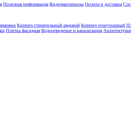
я
Полезная информация
Видеоматериалы
Оплата и доставка
Сог
ормовки
Кирпич строительный рядовой
Кирпич огнеупорный
Пл
оки
Плитка фасадная
Водоотведение и канализация
Архитектурн