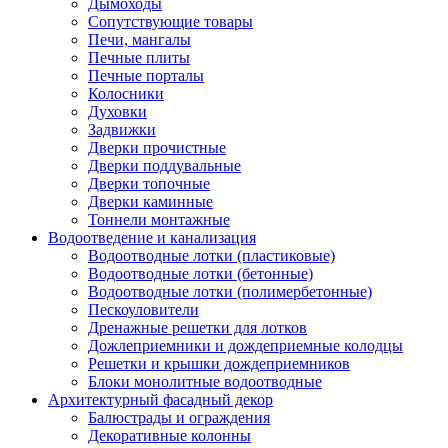
Дымоходы
Сопутствующие товары
Печи, мангалы
Печные плиты
Печные порталы
Колосники
Духовки
Задвижки
Дверки прочистные
Дверки поддувальные
Дверки топочные
Дверки каминные
Тоннели монтажные
Водоотведение и канализация
Водоотводные лотки (пластиковые)
Водоотводные лотки (бетонные)
Водоотводные лотки (полимербетонные)
Пескоуловители
Дренажные решетки для лотков
Дожлеприемники и дождеприемные колодцы
Решетки и крышки дождеприемников
Блоки монолитные водоотводные
Архитектурный фасадный декор
Балюстрады и ограждения
Декоративные колонны