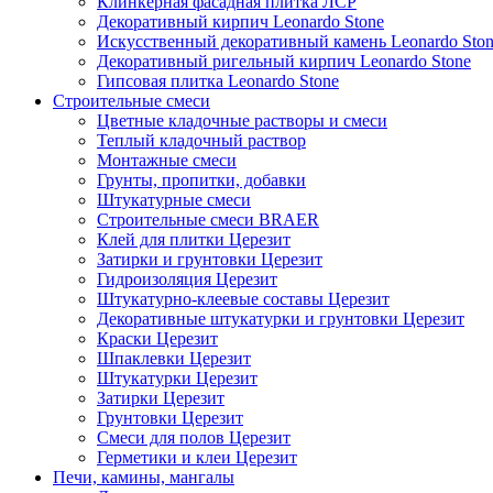
Клинкерная фасадная плитка ЛСР
Декоративный кирпич Leonardo Stone
Искусственный декоративный камень Leonardo Sto
Декоративный ригельный кирпич Leonardo Stone
Гипсовая плитка Leonardo Stone
Строительные смеси
Цветные кладочные растворы и смеси
Теплый кладочный раствор
Монтажные смеси
Грунты, пропитки, добавки
Штукатурные смеси
Строительные смеси BRAER
Клей для плитки Церезит
Затирки и грунтовки Церезит
Гидроизоляция Церезит
Штукатурно-клеевые составы Церезит
Декоративные штукатурки и грунтовки Церезит
Краски Церезит
Шпаклевки Церезит
Штукатурки Церезит
Затирки Церезит
Грунтовки Церезит
Смеси для полов Церезит
Герметики и клеи Церезит
Печи, камины, мангалы