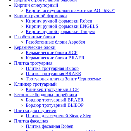
Кирпич огнеупорный
Кирпич огнеупорный шамотный АО "БКО"
Кирпич ручной формовки
Кирпич ручной формовки Roben
Кирпич ручной формовки ENGELS
Кирпич ручной формовки Тандем
Газобетонные блоки
Газобетонные блоки Аэробел
Керамические блоки
Керамические блоки ЛСР
Керамические блоки BRAER
Плитка тротуарная
Плитка тротуарная Выбор
Плитка тротуарная BRAER
Тротуарная плитка Зенит Черноземье
Клинкер тротуарный
Клинкер тротуарный ЛСР
Бетонные бордюры, поребрики
Бордюр тротуарный BRAER
Бордюр тротуарный ВЫБОР
Плитка для ступеней
Плитка для ступеней Steady Step
Плитка фасадная
Плитка фасадная Röben