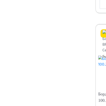
Церезит
Герметики и клеи
Церезит
Б
Бор
100