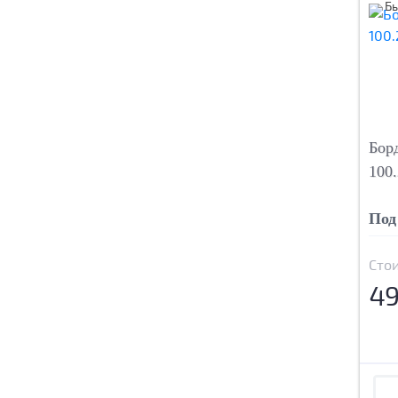
Б
Бор
100
Под
Сто
49