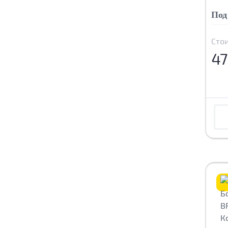
Под
Сто
47