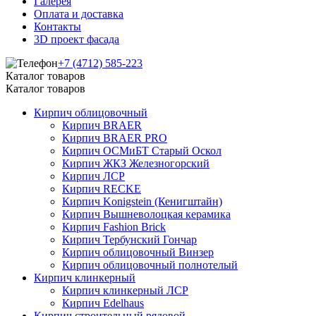
Галерея
Оплата и доставка
Контакты
3D проект фасада
+7 (4712) 585-223
Каталог товаров
Каталог товаров
Кирпич облицовочный
Кирпич BRAER
Кирпич BRAER PRO
Кирпич ОСМиБТ Старый Оскол
Кирпич ЖКЗ Железногорский
Кирпич ЛСР
Кирпич RECKE
Кирпич Konigstein (Кенигштайн)
Кирпич Вышневолоцкая керамика
Кирпич Fashion Brick
Кирпич Тербунский Гончар
Кирпич облицовочный Винзер
Кирпич облицовочный полнотелый
Кирпич клинкерный
Кирпич клинкерный ЛСР
Кирпич Edelhaus
Кирпич строительный рядовой