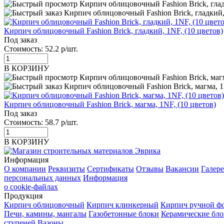
Кирпич облицовочный Fashion Brick, гладкий, 1NF, (10 цветов)
Под заказ
Стоимость:
52.2 р/шт.
В КОРЗИНУ
Кирпич облицовочный Fashion Brick, магма, 1NF, (10 цветов)
Под заказ
Стоимость:
58.7 р/шт.
В КОРЗИНУ
Информация
О компании
Реквизиты
Сертификаты
Отзывы
Вакансии
Галере
персональных данных
Информация
о cookie-файлах
Продукция
Кирпич облицовочный
Кирпич клинкерный
Кирпич ручной ф
Печи, камины, мангалы
Газобетонные блоки
Керамические бл
ступеней
Вазоны