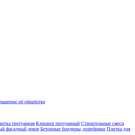
лашение об обработке
итка тротуарная
Клинкер тротуарный
Строительные смеси
ый фасадный декор
Бетонные бордюры, поребрики
Плитка для