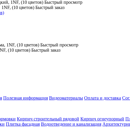
Быстрый просмотр
Быстрый заказ
Быстрый просмотр
Быстрый заказ
я
Полезная информация
Видеоматериалы
Оплата и доставка
Сог
ормовки
Кирпич строительный рядовой
Кирпич огнеупорный
Пл
оки
Плитка фасадная
Водоотведение и канализация
Архитектурн