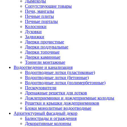
Дымоходы
Сопутствующие товары
Печи, мангалы
Печные плиты
Печные порталы
Колосники
Духовки
Задвижки
Дверки прочистные
Дверки поддувальные
Дверки топочные
Дверки каминные
Тоннели монтажные
Водоотведение и канализация
Водоотводные лотки (пластиковые)
Водоотводные лотки (бетонные)
Водоотводные лотки (полимербетонные)
Пескоуловители
Дренажные решетки для лотков
Дожлеприемники и дождеприемные колодцы
Решетки и крышки дождеприемников
Блоки монолитные водоотводные
Архитектурный фасадный декор
Балюстрады и ограждения
Декоративные колонны