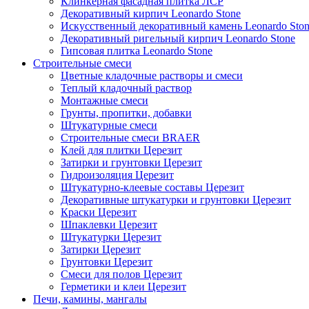
Клинкерная фасадная плитка ЛСР
Декоративный кирпич Leonardo Stone
Искусственный декоративный камень Leonardo Sto
Декоративный ригельный кирпич Leonardo Stone
Гипсовая плитка Leonardo Stone
Строительные смеси
Цветные кладочные растворы и смеси
Теплый кладочный раствор
Монтажные смеси
Грунты, пропитки, добавки
Штукатурные смеси
Строительные смеси BRAER
Клей для плитки Церезит
Затирки и грунтовки Церезит
Гидроизоляция Церезит
Штукатурно-клеевые составы Церезит
Декоративные штукатурки и грунтовки Церезит
Краски Церезит
Шпаклевки Церезит
Штукатурки Церезит
Затирки Церезит
Грунтовки Церезит
Смеси для полов Церезит
Герметики и клеи Церезит
Печи, камины, мангалы