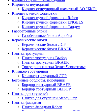
Кирпич огнеупорный
Кирпич огнеупорный шамотный АО "БКО"
Кирпич ручной формовки
Кирпич ручной формовки Roben
Кирпич ручной формовки ENGELS
Кирпич ручной формовки Тандем
Газобетонные блоки
Газобетонные блоки Аэробел
Керамические блоки
Керамические блоки ЛСР
Керамические блоки BRAER
Плитка тротуарная
Плитка тротуарная Выбор
Плитка тротуарная BRAER
Тротуарная плитка Зенит Черноземье
Клинкер тротуарный
Клинкер тротуарный ЛСР
Бетонные бордюры, поребрики
Бордюр тротуарный BRAER
Бордюр тротуарный ВЫБОР
Плитка для ступеней
Плитка для ступеней Steady Step
Плитка фасадная
Плитка фасадная Röben