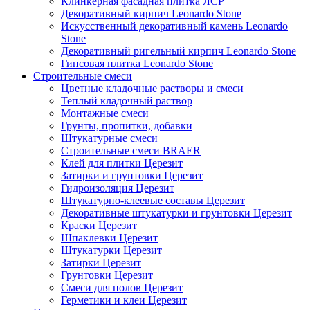
Клинкерная фасадная плитка ЛСР
Декоративный кирпич Leonardo Stone
Искусственный декоративный камень Leonardo
Stone
Декоративный ригельный кирпич Leonardo Stone
Гипсовая плитка Leonardo Stone
Строительные смеси
Цветные кладочные растворы и смеси
Теплый кладочный раствор
Монтажные смеси
Грунты, пропитки, добавки
Штукатурные смеси
Строительные смеси BRAER
Клей для плитки Церезит
Затирки и грунтовки Церезит
Гидроизоляция Церезит
Штукатурно-клеевые составы Церезит
Декоративные штукатурки и грунтовки Церезит
Краски Церезит
Шпаклевки Церезит
Штукатурки Церезит
Затирки Церезит
Грунтовки Церезит
Смеси для полов Церезит
Герметики и клеи Церезит