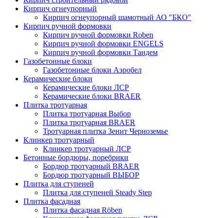
Кирпич огнеупорный
Кирпич огнеупорный шамотный АО "БКО"
Кирпич ручной формовки
Кирпич ручной формовки Roben
Кирпич ручной формовки ENGELS
Кирпич ручной формовки Тандем
Газобетонные блоки
Газобетонные блоки Аэробел
Керамические блоки
Керамические блоки ЛСР
Керамические блоки BRAER
Плитка тротуарная
Плитка тротуарная Выбор
Плитка тротуарная BRAER
Тротуарная плитка Зенит Черноземье
Клинкер тротуарный
Клинкер тротуарный ЛСР
Бетонные бордюры, поребрики
Бордюр тротуарный BRAER
Бордюр тротуарный ВЫБОР
Плитка для ступеней
Плитка для ступеней Steady Step
Плитка фасадная
Плитка фасадная Röben