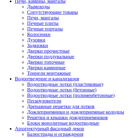
Печи, камины, мангалы
Дымоходы
Сопутствующие товары
Печи, мангалы
Печные плиты
Печные порталы
Колосники
Духовки
Задвижки
Дверки прочистные
Дверки поддувальные
Дверки топочные
Дверки каминные
Тоннели монтажные
Водоотведение и канализация
Водоотводные лотки (пластиковые)
Водоотводные лотки (бетонные)
Водоотводные лотки (полимербетонные)
Пескоуловители
Дренажные решетки для лотков
Дожлеприемники и дождеприемные колодцы
Решетки и крышки дождеприемников
Блоки монолитные водоотводные
Архитектурный фасадный декор
Балюстрады и ограждения