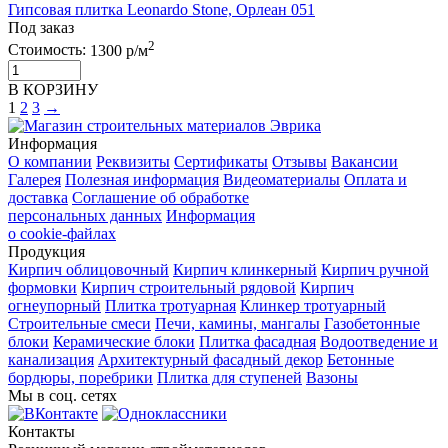
Гипсовая плитка Leonardo Stone, Орлеан 051
Под заказ
2
Стоимость:
1300 р/м
В КОРЗИНУ
1
2
3
→
Информация
О компании
Реквизиты
Сертификаты
Отзывы
Вакансии
Галерея
Полезная информация
Видеоматериалы
Оплата и
доставка
Соглашение об обработке
персональных данных
Информация
о cookie-файлах
Продукция
Кирпич облицовочный
Кирпич клинкерный
Кирпич ручной
формовки
Кирпич строительный рядовой
Кирпич
огнеупорный
Плитка тротуарная
Клинкер тротуарный
Строительные смеси
Печи, камины, мангалы
Газобетонные
блоки
Керамические блоки
Плитка фасадная
Водоотведение и
канализация
Архитектурный фасадный декор
Бетонные
бордюры, поребрики
Плитка для ступеней
Вазоны
Мы в соц. сетях
Контакты