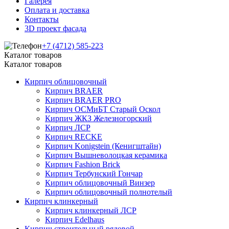
Галерея
Оплата и доставка
Контакты
3D проект фасада
+7 (4712) 585-223
Каталог товаров
Каталог товаров
Кирпич облицовочный
Кирпич BRAER
Кирпич BRAER PRO
Кирпич ОСМиБТ Старый Оскол
Кирпич ЖКЗ Железногорский
Кирпич ЛСР
Кирпич RECKE
Кирпич Konigstein (Кенигштайн)
Кирпич Вышневолоцкая керамика
Кирпич Fashion Brick
Кирпич Тербунский Гончар
Кирпич облицовочный Винзер
Кирпич облицовочный полнотелый
Кирпич клинкерный
Кирпич клинкерный ЛСР
Кирпич Edelhaus
Кирпич строительный рядовой