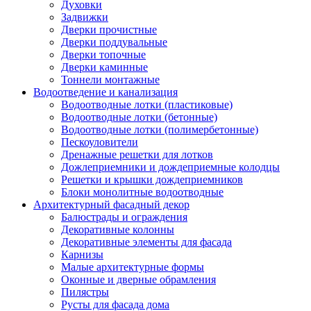
Духовки
Задвижки
Дверки прочистные
Дверки поддувальные
Дверки топочные
Дверки каминные
Тоннели монтажные
Водоотведение и канализация
Водоотводные лотки (пластиковые)
Водоотводные лотки (бетонные)
Водоотводные лотки (полимербетонные)
Пескоуловители
Дренажные решетки для лотков
Дожлеприемники и дождеприемные колодцы
Решетки и крышки дождеприемников
Блоки монолитные водоотводные
Архитектурный фасадный декор
Балюстрады и ограждения
Декоративные колонны
Декоративные элементы для фасада
Карнизы
Малые архитектурные формы
Оконные и дверные обрамления
Пилястры
Русты для фасада дома