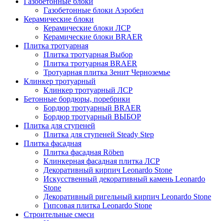
Газобетонные блоки
Газобетонные блоки Аэробел
Керамические блоки
Керамические блоки ЛСР
Керамические блоки BRAER
Плитка тротуарная
Плитка тротуарная Выбор
Плитка тротуарная BRAER
Тротуарная плитка Зенит Черноземье
Клинкер тротуарный
Клинкер тротуарный ЛСР
Бетонные бордюры, поребрики
Бордюр тротуарный BRAER
Бордюр тротуарный ВЫБОР
Плитка для ступеней
Плитка для ступеней Steady Step
Плитка фасадная
Плитка фасадная Röben
Клинкерная фасадная плитка ЛСР
Декоративный кирпич Leonardo Stone
Искусственный декоративный камень Leonardo
Stone
Декоративный ригельный кирпич Leonardo Stone
Гипсовая плитка Leonardo Stone
Строительные смеси