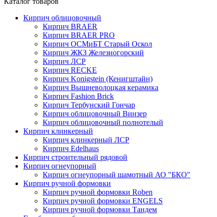
Каталог товаров
Кирпич облицовочный
Кирпич BRAER
Кирпич BRAER PRO
Кирпич ОСМиБТ Старый Оскол
Кирпич ЖКЗ Железногорский
Кирпич ЛСР
Кирпич RECKE
Кирпич Konigstein (Кенигштайн)
Кирпич Вышневолоцкая керамика
Кирпич Fashion Brick
Кирпич Тербунский Гончар
Кирпич облицовочный Винзер
Кирпич облицовочный полнотелый
Кирпич клинкерный
Кирпич клинкерный ЛСР
Кирпич Edelhaus
Кирпич строительный рядовой
Кирпич огнеупорный
Кирпич огнеупорный шамотный АО "БКО"
Кирпич ручной формовки
Кирпич ручной формовки Roben
Кирпич ручной формовки ENGELS
Кирпич ручной формовки Тандем