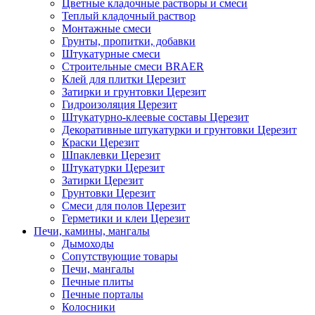
Цветные кладочные растворы и смеси
Теплый кладочный раствор
Монтажные смеси
Грунты, пропитки, добавки
Штукатурные смеси
Строительные смеси BRAER
Клей для плитки Церезит
Затирки и грунтовки Церезит
Гидроизоляция Церезит
Штукатурно-клеевые составы Церезит
Декоративные штукатурки и грунтовки Церезит
Краски Церезит
Шпаклевки Церезит
Штукатурки Церезит
Затирки Церезит
Грунтовки Церезит
Смеси для полов Церезит
Герметики и клеи Церезит
Печи, камины, мангалы
Дымоходы
Сопутствующие товары
Печи, мангалы
Печные плиты
Печные порталы
Колосники