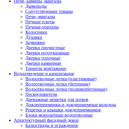
Печи, камины, мангалы
Дымоходы
Сопутствующие товары
Печи, мангалы
Печные плиты
Печные порталы
Колосники
Духовки
Задвижки
Дверки прочистные
Дверки поддувальные
Дверки топочные
Дверки каминные
Тоннели монтажные
Водоотведение и канализация
Водоотводные лотки (пластиковые)
Водоотводные лотки (бетонные)
Водоотводные лотки (полимербетонные)
Пескоуловители
Дренажные решетки для лотков
Дожлеприемники и дождеприемные колодцы
Решетки и крышки дождеприемников
Блоки монолитные водоотводные
Архитектурный фасадный декор
Балюстрады и ограждения