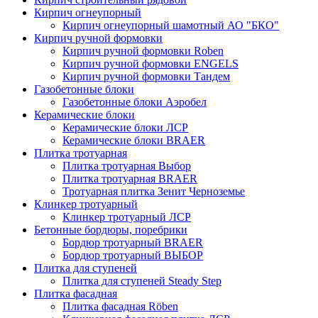
Кирпич огнеупорный
Кирпич огнеупорный шамотный АО "БКО"
Кирпич ручной формовки
Кирпич ручной формовки Roben
Кирпич ручной формовки ENGELS
Кирпич ручной формовки Тандем
Газобетонные блоки
Газобетонные блоки Аэробел
Керамические блоки
Керамические блоки ЛСР
Керамические блоки BRAER
Плитка тротуарная
Плитка тротуарная Выбор
Плитка тротуарная BRAER
Тротуарная плитка Зенит Черноземье
Клинкер тротуарный
Клинкер тротуарный ЛСР
Бетонные бордюры, поребрики
Бордюр тротуарный BRAER
Бордюр тротуарный ВЫБОР
Плитка для ступеней
Плитка для ступеней Steady Step
Плитка фасадная
Плитка фасадная Röben