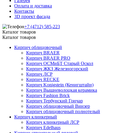
Галерея
Оплата и доставка
Контакты
3D проект фасада
+7 (4712) 585-223
Каталог товаров
Каталог товаров
Кирпич облицовочный
Кирпич BRAER
Кирпич BRAER PRO
Кирпич ОСМиБТ Старый Оскол
Кирпич ЖКЗ Железногорский
Кирпич ЛСР
Кирпич RECKE
Кирпич Konigstein (Кенигштайн)
Кирпич Вышневолоцкая керамика
Кирпич Fashion Brick
Кирпич Тербунский Гончар
Кирпич облицовочный Винзер
Кирпич облицовочный полнотелый
Кирпич клинкерный
Кирпич клинкерный ЛСР
Кирпич Edelhaus
Кирпич строительный рядовой