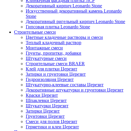
Клинкерная фасадная плитка ЛСР
Декоративный кирпич Leonardo Stone
Искусственный декоративный камень Leonardo
Stone
Декоративный ригельный кирпич Leonardo Stone
Гипсовая плитка Leonardo Stone
Строительные смеси
Цветные кладочные растворы и смеси
Теплый кладочный раствор
Монтажные смеси
Грунты, пропитки, добавки
Штукатурные смеси
Строительные смеси BRAER
Клей для плитки Церезит
Затирки и грунтовки Церезит
Гидроизоляция Церезит
Штукатурно-клеевые составы Церезит
Декоративные штукатурки и грунтовки Церезит
Краски Церезит
Шпаклевки Церезит
Штукатурки Церезит
Затирки Церезит
Грунтовки Церезит
Смеси для полов Церезит
Герметики и клеи Церезит