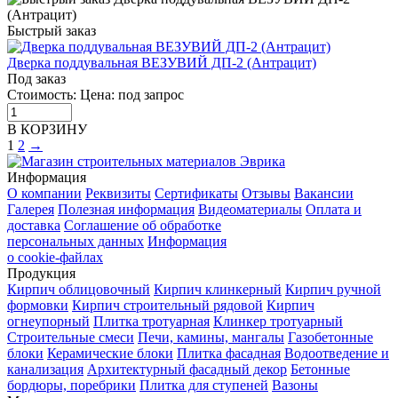
Быстрый заказ
Дверка поддувальная ВЕЗУВИЙ ДП-2 (Антрацит)
Под заказ
Стоимость:
Цена: под запрос
В КОРЗИНУ
1
2
→
Информация
О компании
Реквизиты
Сертификаты
Отзывы
Вакансии
Галерея
Полезная информация
Видеоматериалы
Оплата и
доставка
Соглашение об обработке
персональных данных
Информация
о cookie-файлах
Продукция
Кирпич облицовочный
Кирпич клинкерный
Кирпич ручной
формовки
Кирпич строительный рядовой
Кирпич
огнеупорный
Плитка тротуарная
Клинкер тротуарный
Строительные смеси
Печи, камины, мангалы
Газобетонные
блоки
Керамические блоки
Плитка фасадная
Водоотведение и
канализация
Архитектурный фасадный декор
Бетонные
бордюры, поребрики
Плитка для ступеней
Вазоны