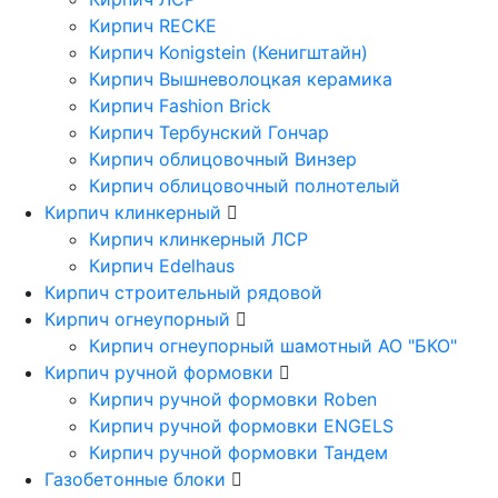
Кирпич RECKE
Кирпич Konigstein (Кенигштайн)
Кирпич Вышневолоцкая керамика
Кирпич Fashion Brick
Кирпич Тербунский Гончар
Кирпич облицовочный Винзер
Кирпич облицовочный полнотелый
Кирпич клинкерный
Кирпич клинкерный ЛСР
Кирпич Edelhaus
Кирпич строительный рядовой
Кирпич огнеупорный
Кирпич огнеупорный шамотный АО "БКО"
Кирпич ручной формовки
Кирпич ручной формовки Roben
Кирпич ручной формовки ENGELS
Кирпич ручной формовки Тандем
Газобетонные блоки