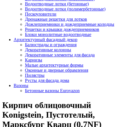
Водоотводные лотки (бетонные)
Водоотводные лотки (полимербетонные)
Пескоуловители
Дренажные решетки для лотков
Дожлеприемники и дождеприемные колодцы
Решетки и крышки дождеприемников
Блоки монолитные водоотводные
Архитектурный фасадный декор
Балюстрады и ограждения
Декоративные колонны
Декоративные элементы для фасада
Карнизы
Малые архитектурные формы
Оконные и дверные обрамления
Пилястры
Русты для фасада дома
Вазоны
Бетонные вазоны Eurovazon
Кирпич облицовочный
Konigstein, Пустотелый,
Марксбург Кварц (0.7NF)