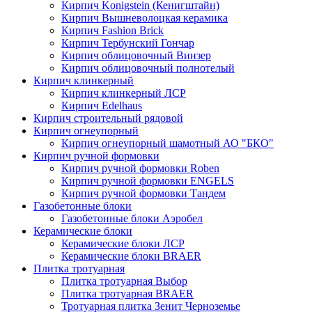
Кирпич Konigstein (Кенигштайн)
Кирпич Вышневолоцкая керамика
Кирпич Fashion Brick
Кирпич Тербунский Гончар
Кирпич облицовочный Винзер
Кирпич облицовочный полнотелый
Кирпич клинкерный
Кирпич клинкерный ЛСР
Кирпич Edelhaus
Кирпич строительный рядовой
Кирпич огнеупорный
Кирпич огнеупорный шамотный АО "БКО"
Кирпич ручной формовки
Кирпич ручной формовки Roben
Кирпич ручной формовки ENGELS
Кирпич ручной формовки Тандем
Газобетонные блоки
Газобетонные блоки Аэробел
Керамические блоки
Керамические блоки ЛСР
Керамические блоки BRAER
Плитка тротуарная
Плитка тротуарная Выбор
Плитка тротуарная BRAER
Тротуарная плитка Зенит Черноземье