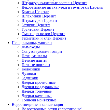
Штукатурно-клеевые составы Церезит
Декоративные штукатурки и грунтовки Церезит
Краски Церезит
Шпаклевки Церезит
Штукатурки Церезит
Затирки Церезит
Грунтовки Церезит
Смеси для полов Церезит
Герметики и клеи Церезит
Печи, камины, мангалы
Дымоходы
Сопутствующие товары
Печи, мангалы
Печные плиты
Печные порталы
Колосники
Духовки
Задвижки
Дверки прочистные
Дверки поддувальные
Дверки топочные
Дверки каминные
Тоннели монтажные
Водоотведение и канализация
Водоотводные лотки (пластиковые)