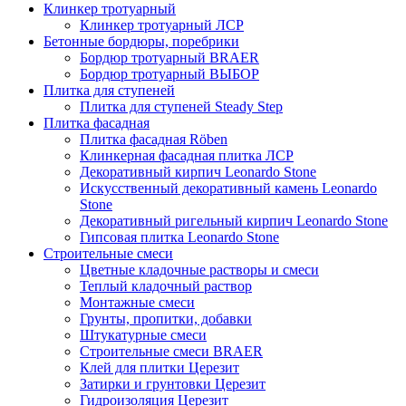
Клинкер тротуарный
Клинкер тротуарный ЛСР
Бетонные бордюры, поребрики
Бордюр тротуарный BRAER
Бордюр тротуарный ВЫБОР
Плитка для ступеней
Плитка для ступеней Steady Step
Плитка фасадная
Плитка фасадная Röben
Клинкерная фасадная плитка ЛСР
Декоративный кирпич Leonardo Stone
Искусственный декоративный камень Leonardo
Stone
Декоративный ригельный кирпич Leonardo Stone
Гипсовая плитка Leonardo Stone
Строительные смеси
Цветные кладочные растворы и смеси
Теплый кладочный раствор
Монтажные смеси
Грунты, пропитки, добавки
Штукатурные смеси
Строительные смеси BRAER
Клей для плитки Церезит
Затирки и грунтовки Церезит
Гидроизоляция Церезит