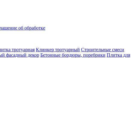
лашение об обработке
итка тротуарная
Клинкер тротуарный
Строительные смеси
ый фасадный декор
Бетонные бордюры, поребрики
Плитка для