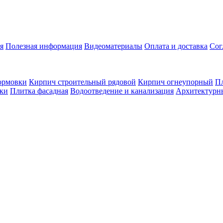
я
Полезная информация
Видеоматериалы
Оплата и доставка
Сог
ормовки
Кирпич строительный рядовой
Кирпич огнеупорный
Пл
оки
Плитка фасадная
Водоотведение и канализация
Архитектурн