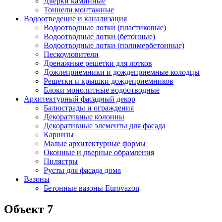
Дверки каминные
Тоннели монтажные
Водоотведение и канализация
Водоотводные лотки (пластиковые)
Водоотводные лотки (бетонные)
Водоотводные лотки (полимербетонные)
Пескоуловители
Дренажные решетки для лотков
Дожлеприемники и дождеприемные колодцы
Решетки и крышки дождеприемников
Блоки монолитные водоотводные
Архитектурный фасадный декор
Балюстрады и ограждения
Декоративные колонны
Декоративные элементы для фасада
Карнизы
Малые архитектурные формы
Оконные и дверные обрамления
Пилястры
Русты для фасада дома
Вазоны
Бетонные вазоны Eurovazon
Объект 7