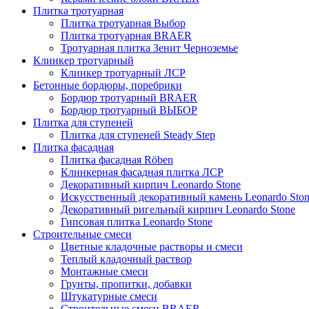
Плитка тротуарная
Плитка тротуарная Выбор
Плитка тротуарная BRAER
Тротуарная плитка Зенит Черноземье
Клинкер тротуарный
Клинкер тротуарный ЛСР
Бетонные бордюры, поребрики
Бордюр тротуарный BRAER
Бордюр тротуарный ВЫБОР
Плитка для ступеней
Плитка для ступеней Steady Step
Плитка фасадная
Плитка фасадная Röben
Клинкерная фасадная плитка ЛСР
Декоративный кирпич Leonardo Stone
Искусственный декоративный камень Leonardo Sto
Декоративный ригельный кирпич Leonardo Stone
Гипсовая плитка Leonardo Stone
Строительные смеси
Цветные кладочные растворы и смеси
Теплый кладочный раствор
Монтажные смеси
Грунты, пропитки, добавки
Штукатурные смеси
Строительные смеси BRAER