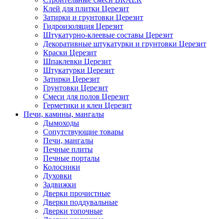
Клей для плитки Церезит
Затирки и грунтовки Церезит
Гидроизоляция Церезит
Штукатурно-клеевые составы Церезит
Декоративные штукатурки и грунтовки Церезит
Краски Церезит
Шпаклевки Церезит
Штукатурки Церезит
Затирки Церезит
Грунтовки Церезит
Смеси для полов Церезит
Герметики и клеи Церезит
Печи, камины, мангалы
Дымоходы
Сопутствующие товары
Печи, мангалы
Печные плиты
Печные порталы
Колосники
Духовки
Задвижки
Дверки прочистные
Дверки поддувальные
Дверки топочные