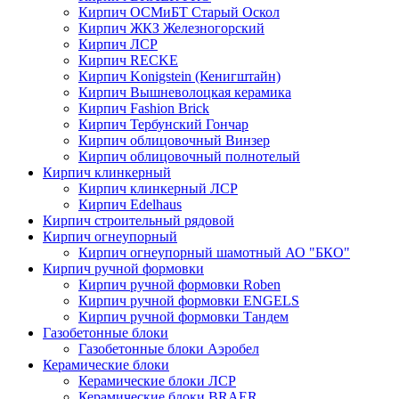
Кирпич ОСМиБТ Старый Оскол
Кирпич ЖКЗ Железногорский
Кирпич ЛСР
Кирпич RECKE
Кирпич Konigstein (Кенигштайн)
Кирпич Вышневолоцкая керамика
Кирпич Fashion Brick
Кирпич Тербунский Гончар
Кирпич облицовочный Винзер
Кирпич облицовочный полнотелый
Кирпич клинкерный
Кирпич клинкерный ЛСР
Кирпич Edelhaus
Кирпич строительный рядовой
Кирпич огнеупорный
Кирпич огнеупорный шамотный АО "БКО"
Кирпич ручной формовки
Кирпич ручной формовки Roben
Кирпич ручной формовки ENGELS
Кирпич ручной формовки Тандем
Газобетонные блоки
Газобетонные блоки Аэробел
Керамические блоки
Керамические блоки ЛСР
Керамические блоки BRAER