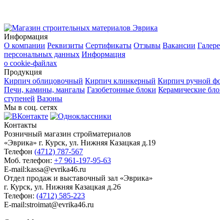
Информация
О компании
Реквизиты
Сертификаты
Отзывы
Вакансии
Галере
персональных данных
Информация
о cookie-файлах
Продукция
Кирпич облицовочный
Кирпич клинкерный
Кирпич ручной ф
Печи, камины, мангалы
Газобетонные блоки
Керамические бл
ступеней
Вазоны
Мы в соц. сетях
Контакты
Розничный магазин стройматериалов
«Эврика» г. Курск, ул. Нижняя Казацкая д.19
Телефон
(4712) 787-567
Моб. телефон:
+7 961-197-95-63
E-mail:kassa@evrika46.ru
Отдел продаж и выставочный зал «Эврика»
г. Курск, ул. Нижняя Казацкая д.26
Телефон:
(4712) 585-223
E-mail:stroimat@evrika46.ru