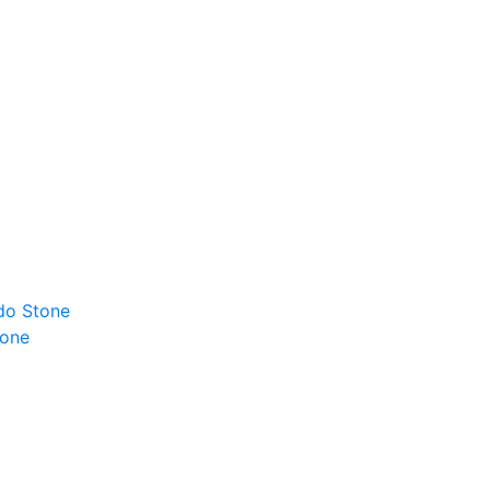
do Stone
tone