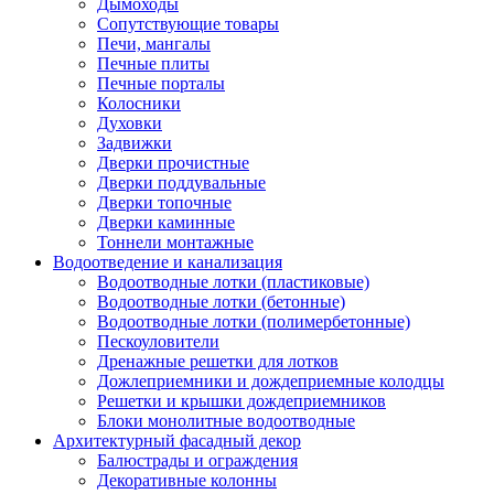
Дымоходы
Сопутствующие товары
Печи, мангалы
Печные плиты
Печные порталы
Колосники
Духовки
Задвижки
Дверки прочистные
Дверки поддувальные
Дверки топочные
Дверки каминные
Тоннели монтажные
Водоотведение и канализация
Водоотводные лотки (пластиковые)
Водоотводные лотки (бетонные)
Водоотводные лотки (полимербетонные)
Пескоуловители
Дренажные решетки для лотков
Дожлеприемники и дождеприемные колодцы
Решетки и крышки дождеприемников
Блоки монолитные водоотводные
Архитектурный фасадный декор
Балюстрады и ограждения
Декоративные колонны