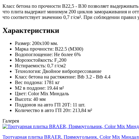
Класс бетона по прочности B22,5 - B30 позволяет выдерживать
что плита выдержит минимум 200 циклов замораживания и отта
что соответствует значению 0,7 г/см². При соблюдении правил 
Характеристики
Размер:
200х100 мм.
Марка прочности:
B22.5 (M300)
Водопоглощение:
Не более 6%
Морозостойкость:
F₂200
Истираемость:
0,7 г/см2
Технология:
Двойное вибропрессование
Класс бетона на растяжение:
Btb 3.2 - Btb 4.4
Вес поддона:
1781 кг
М2 в поддоне:
19.44 м²
Цвет:
Color Mix Миндаль
Высота:
40 мм
Поддонов на авто ГП 20Т:
11 шт.
Количество в авто ГП 20т:
213,84 м²
Галерея
Тротуарная плитка BRAER, Прямоугольник, Color Mix Миндаль