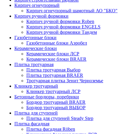
Кирпич огнеупорный
Кирпич огнеупорный шамотный АО "БКО"
Кирпич ручной формовки
Кирпич ручной формовки Roben
Кирпич ручной формовки ENGELS
Кирпич ручной формовки Тандем
Газобетонные блоки
Газобетонные блоки Аэробел
Керамические блоки
Керамические блоки ЛСР
Керамические блоки BRAER
Плитка тротуарная
Плитка тротуарная Выбор
Плитка тротуарная BRAER
Тротуарная плитка Зенит Черноземье
Клинкер тротуарный
Клинкер тротуарный ЛСР
Бетонные бордюры, поребрики
Бордюр тротуарный BRAER
Бордюр тротуарный ВЫБОР
Плитка для ступеней
Плитка для ступеней Steady Step
Плитка фасадная
Плитка фасадная Röben