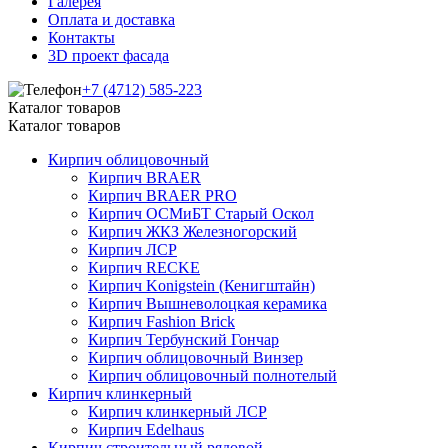
Галерея
Оплата и доставка
Контакты
3D проект фасада
+7 (4712) 585-223
Каталог товаров
Каталог товаров
Кирпич облицовочный
Кирпич BRAER
Кирпич BRAER PRO
Кирпич ОСМиБТ Старый Оскол
Кирпич ЖКЗ Железногорский
Кирпич ЛСР
Кирпич RECKE
Кирпич Konigstein (Кенигштайн)
Кирпич Вышневолоцкая керамика
Кирпич Fashion Brick
Кирпич Тербунский Гончар
Кирпич облицовочный Винзер
Кирпич облицовочный полнотелый
Кирпич клинкерный
Кирпич клинкерный ЛСР
Кирпич Edelhaus
Кирпич строительный рядовой