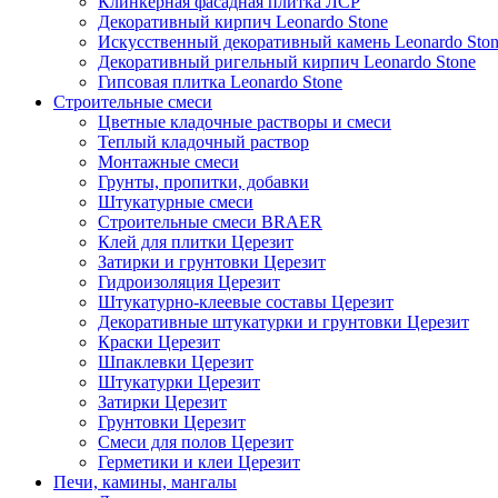
Клинкерная фасадная плитка ЛСР
Декоративный кирпич Leonardo Stone
Искусственный декоративный камень Leonardo Sto
Декоративный ригельный кирпич Leonardo Stone
Гипсовая плитка Leonardo Stone
Строительные смеси
Цветные кладочные растворы и смеси
Теплый кладочный раствор
Монтажные смеси
Грунты, пропитки, добавки
Штукатурные смеси
Строительные смеси BRAER
Клей для плитки Церезит
Затирки и грунтовки Церезит
Гидроизоляция Церезит
Штукатурно-клеевые составы Церезит
Декоративные штукатурки и грунтовки Церезит
Краски Церезит
Шпаклевки Церезит
Штукатурки Церезит
Затирки Церезит
Грунтовки Церезит
Смеси для полов Церезит
Герметики и клеи Церезит
Печи, камины, мангалы