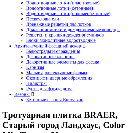
Водоотводные лотки (пластиковые)
Водоотводные лотки (бетонные)
Водоотводные лотки (полимербетонные)
Пескоуловители
Дренажные решетки для лотков
Дожлеприемники и дождеприемные колодцы
Решетки и крышки дождеприемников
Блоки монолитные водоотводные
Архитектурный фасадный декор
Балюстрады и ограждения
Декоративные колонны
Декоративные элементы для фасада
Карнизы
Малые архитектурные формы
Оконные и дверные обрамления
Пилястры
Русты для фасада дома
Вазоны
Бетонные вазоны Eurovazon
Тротуарная плитка BRAER,
Старый город Ландхаус, Color