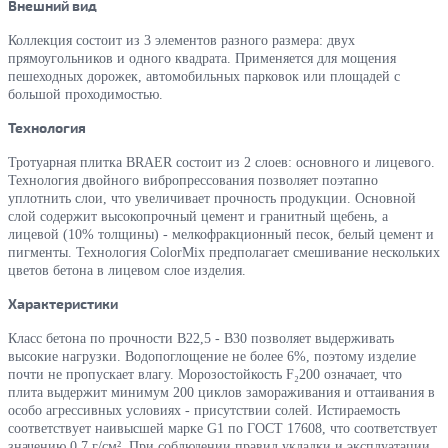
Внешний вид
Коллекция состоит из 3 элементов разного размера: двух
прямоугольников и одного квадрата. Применяется для мощения
пешеходных дорожек, автомобильных парковок или площадей с
большой проходимостью.
Технология
Тротуарная плитка BRAER состоит из 2 слоев: основного и лицевого.
Технология двойного вибропрессования позволяет поэтапно
уплотнить слои, что увеличивает прочность продукции. Основной
слой содержит высокопрочный цемент и гранитный щебень, а
лицевой (10% толщины) - мелкофракционный песок, белый цемент и
пигменты.
Технология ColorMix предполагает смешивание нескольких
цветов бетона в лицевом слое изделия.
Характеристики
Класс бетона по прочности B22,5 - B30 позволяет выдерживать
высокие нагрузки. Водопоглощение не более 6%, поэтому изделие
почти не пропускает влагу. Морозостойкость F₂200 означает, что
плита выдержит минимум 200 циклов замораживания и оттаивания в
особо агрессивных условиях - присутствии солей. Истираемость
соответствует наивысшей марке G1 по ГОСТ 17608, что соответствует
значению 0,7 г/см². При соблюдении правил укладки и эксплуатации