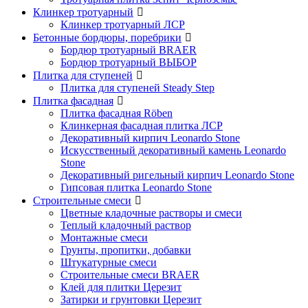
Клинкер тротуарный
Клинкер тротуарный ЛСР
Бетонные бордюры, поребрики
Бордюр тротуарный BRAER
Бордюр тротуарный ВЫБОР
Плитка для ступеней
Плитка для ступеней Steady Step
Плитка фасадная
Плитка фасадная Röben
Клинкерная фасадная плитка ЛСР
Декоративный кирпич Leonardo Stone
Искусственный декоративный камень Leonardo
Stone
Декоративный ригельный кирпич Leonardo Stone
Гипсовая плитка Leonardo Stone
Строительные смеси
Цветные кладочные растворы и смеси
Теплый кладочный раствор
Монтажные смеси
Грунты, пропитки, добавки
Штукатурные смеси
Строительные смеси BRAER
Клей для плитки Церезит
Затирки и грунтовки Церезит