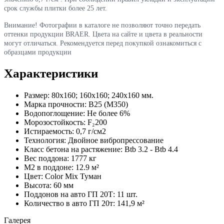
срок службы плитки более 25 лет.
Внимание! Фотографии в каталоге не позволяют точно передать
оттенки продукции BRAER. Цвета на сайте и цвета в реальности
могут отличаться. Рекомендуется перед покупкой ознакомиться с
образцами продукции
Характеристики
Размер:
80х160; 160х160; 240х160 мм.
Марка прочности:
В25 (М350)
Водопоглощение:
Не более 6%
Морозостойкость:
F₂200
Истираемость:
0,7 г/см2
Технология:
Двойное вибропрессование
Класс бетона на растяжение:
Btb 3.2 - Btb 4.4
Вес поддона:
1777 кг
М2 в поддоне:
12.9 м²
Цвет:
Color Mix Туман
Высота:
60 мм
Поддонов на авто ГП 20Т:
11 шт.
Количество в авто ГП 20т:
141,9 м²
Галерея