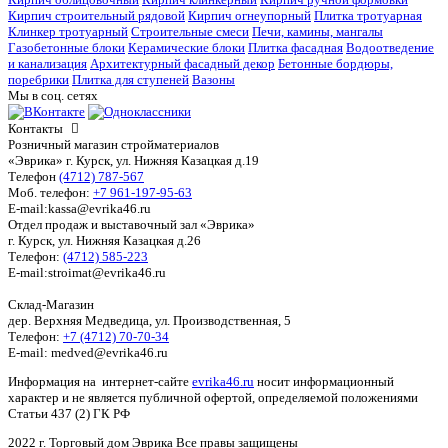
Кирпич строительный рядовой
Кирпич огнеупорный
Плитка тротуарная
Клинкер тротуарный
Строительные смеси
Печи, камины, мангалы
Газобетонные блоки
Керамические блоки
Плитка фасадная
Водоотведение
и канализация
Архитектурный фасадный декор
Бетонные бордюры,
поребрики
Плитка для ступеней
Вазоны
Мы в соц. сетях
Контакты
Розничный магазин стройматериалов
«Эврика» г. Курск, ул. Нижняя Казацкая д.19
Телефон
(4712) 787-567
Моб. телефон:
+7 961-197-95-63
E-mail:kassa@evrika46.ru
Отдел продаж и выставочный зал «Эврика»
г. Курск, ул. Нижняя Казацкая д.26
Телефон:
(4712) 585-223
E-mail:stroimat@evrika46.ru
Склад-Магазин
дер. Верхняя Медведица, ул. Производственная, 5
Телефон:
+7 (4712) 70-70-34
E-mail: medved@evrika46.ru
Информация на интернет-сайте
evrika46.ru
носит информационный
характер и не является публичной офертой, определяемой положениями
Статьи 437 (2) ГК РФ
2022 г. Торговый дом Эврика Все правы защищены