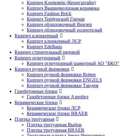
Кирпич Konigstein (Кенигштайн)
Кирпич Вышневолоцкая керамика
Кирпич Fashion Brick
Кирпич Тербунский Гончар
Кирпич облицовочный Винзер
Кирпич облицовочный полнотелый
Кирпич клинкерный
Кирпич клинкерный ЛСР
Кирпич Edelhaus
Кирпич строительный рядовой
Кирпич огнеупорный
Кирпич огнеупорный шамотный АО "БКО"
Кирпич ручной формовки
Кирпич ручной формовки Roben
Кирпич ручной формовки ENGELS
Кирпич ручной формовки Тандем
Газобетонные блоки
Газобетонные блоки Аэробел
Керамические блоки
Керамические блоки ЛСР
Керамические блоки BRAER
Плитка тротуарная
Плитка тротуарная Выбор
Плитка тротуарная BRAER
Тротуарная плитка Зенит Черноземье