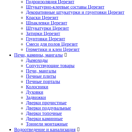
Гидроизоляция Церезит
Штукатурно-клеевые составы Церезит
Декоративные штукатурки и грунтовки Церезит
Краски Церезит
Шпаклевки Церезит
Штукатурки Церезит
Затирки Церезит
Грунтовки Церезит
Смеси для полов Церезит
Герметики и клеи Церезит
Печи, камины, мангалы
Дымоходы
Сопутствующие товары
Печи, мангалы
Печные плиты
Печные порталы
Колосники
Духовки
Задвижки
Дверки прочистные
Дверки поддувальные
Дверки топочные
Дверки каминные
Тоннели монтажные
Водоотведение и канализация