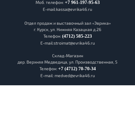
Моб. телефон:
+7 961-197-95-63
E-mail:kassa@evrika46.ru
Отдел продаж и выставочный зал «Эврика»
г. Курск, ул. Нижняя Казацкая д.26
Телефон:
(4712) 585-223
E-mail:stroimat@evrika46.ru
Склад-Магазин
дер. Верхняя Медведица, ул. Производственная, 5
Телефон:
+7 (4712) 70-70-34
E-mail: medved@evrika46.ru
Информация на интернет-сайте
evrika46.ru
носит информационный
характер и не является публичной офертой, определяемой
положениями Статьи 437 (2) ГК РФ
2022 г. Торговый дом Эврика Все правы защищены