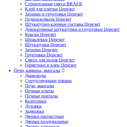
Строительные смеси BRAER
Клей для плитки Церезит
Затирки и грунтовки Церезит
Гидроизоляция Церезит
Штукатурно-клеевые составы Церезит
Декоративные штукатурки и грунтовки Церезит
Краски Церезит
Шпаклевки Церезит
Штукатурки Церезит
Затирки Церезит
Грунтовки Церезит
Смеси для полов Церезит
Герметики и клеи Церезит
Печи, камины, мангалы
Дымоходы
Сопутствующие товары
Печи, мангалы
Печные плиты
Печные порталы
Колосники
Духовки
Задвижки
Дверки прочистные
Дверки поддувальные
Дверки топочные