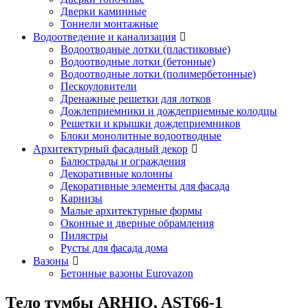
Дверки каминные
Тоннели монтажные
Водоотведение и канализация
Водоотводные лотки (пластиковые)
Водоотводные лотки (бетонные)
Водоотводные лотки (полимербетонные)
Пескоуловители
Дренажные решетки для лотков
Дожлеприемники и дождеприемные колодцы
Решетки и крышки дождеприемников
Блоки монолитные водоотводные
Архитектурный фасадный декор
Балюстрады и ограждения
Декоративные колонны
Декоративные элементы для фасада
Карнизы
Малые архитектурные формы
Оконные и дверные обрамления
Пилястры
Русты для фасада дома
Вазоны
Бетонные вазоны Eurovazon
Тело тумбы ARHIO, AST66-1