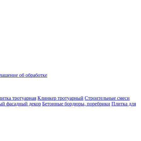
лашение об обработке
итка тротуарная
Клинкер тротуарный
Строительные смеси
ый фасадный декор
Бетонные бордюры, поребрики
Плитка для