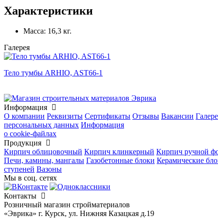
Характеристики
Масса:
16,3 кг.
Галерея
Тело тумбы ARHIO, AST66-1
Информация
О компании
Реквизиты
Сертификаты
Отзывы
Вакансии
Галере
персональных данных
Информация
о cookie-файлах
Продукция
Кирпич облицовочный
Кирпич клинкерный
Кирпич ручной ф
Печи, камины, мангалы
Газобетонные блоки
Керамические бл
ступеней
Вазоны
Мы в соц. сетях
Контакты
Розничный магазин стройматериалов
«Эврика» г. Курск, ул. Нижняя Казацкая д.19