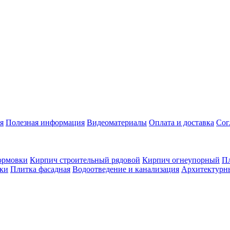
я
Полезная информация
Видеоматериалы
Оплата и доставка
Сог
ормовки
Кирпич строительный рядовой
Кирпич огнеупорный
Пл
оки
Плитка фасадная
Водоотведение и канализация
Архитектурн