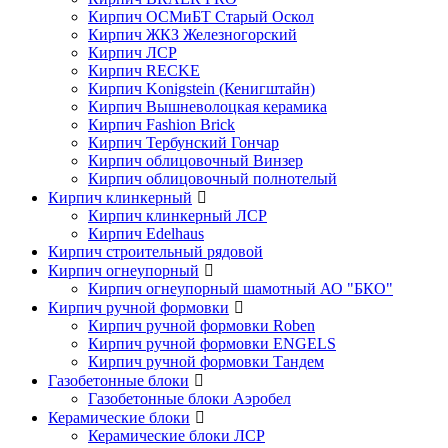
Кирпич ОСМиБТ Старый Оскол
Кирпич ЖКЗ Железногорский
Кирпич ЛСР
Кирпич RECKE
Кирпич Konigstein (Кенигштайн)
Кирпич Вышневолоцкая керамика
Кирпич Fashion Brick
Кирпич Тербунский Гончар
Кирпич облицовочный Винзер
Кирпич облицовочный полнотелый
Кирпич клинкерный
Кирпич клинкерный ЛСР
Кирпич Edelhaus
Кирпич строительный рядовой
Кирпич огнеупорный
Кирпич огнеупорный шамотный АО "БКО"
Кирпич ручной формовки
Кирпич ручной формовки Roben
Кирпич ручной формовки ENGELS
Кирпич ручной формовки Тандем
Газобетонные блоки
Газобетонные блоки Аэробел
Керамические блоки
Керамические блоки ЛСР