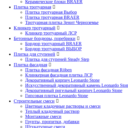
Керамические блоки BRAER
Плитка тротуарная
Плитка тротуарная Выбор
Плитка тротуарная BRAER
Тротуарная плитка Зенит Черноземье
Клинкер тротуарный
Клинкер тротуарный ЛСР
Бетонные бордюры, поребрики
Бордюр тротуарный BRAER
Бордюр тротуарный ВЫБОР
Плитка для ступеней
Плитка для ступеней Steady Step
Плитка фасадная
Плитка фасадная Röben
Клинкерная фасадная плитка ЛСР
Декоративный кирпич Leonardo Stone
Искусственный декоративный камень Leonardo Sto
Декоративный ригельный кирпич Leonardo Stone
Гипсовая плитка Leonardo Stone
Строительные смеси
Цветные кладочные растворы и смеси
Теплый кладочный раствор
Монтажные смеси
Грунты, пропитки, добавки
Штукатурные смеси