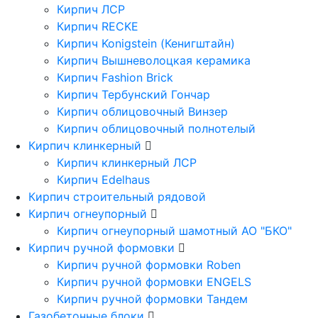
Кирпич ЛСР
Кирпич RECKE
Кирпич Konigstein (Кенигштайн)
Кирпич Вышневолоцкая керамика
Кирпич Fashion Brick
Кирпич Тербунский Гончар
Кирпич облицовочный Винзер
Кирпич облицовочный полнотелый
Кирпич клинкерный
Кирпич клинкерный ЛСР
Кирпич Edelhaus
Кирпич строительный рядовой
Кирпич огнеупорный
Кирпич огнеупорный шамотный АО "БКО"
Кирпич ручной формовки
Кирпич ручной формовки Roben
Кирпич ручной формовки ENGELS
Кирпич ручной формовки Тандем
Газобетонные блоки