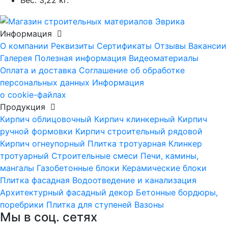
Вес:
3,22 кг.
Информация
О компании
Реквизиты
Сертификаты
Отзывы
Вакансии
Галерея
Полезная информация
Видеоматериалы
Оплата и доставка
Соглашение об обработке
персональных данных
Информация
о cookie-файлах
Продукция
Кирпич облицовочный
Кирпич клинкерный
Кирпич
ручной формовки
Кирпич строительный рядовой
Кирпич огнеупорный
Плитка тротуарная
Клинкер
тротуарный
Строительные смеси
Печи, камины,
мангалы
Газобетонные блоки
Керамические блоки
Плитка фасадная
Водоотведение и канализация
Архитектурный фасадный декор
Бетонные бордюры,
поребрики
Плитка для ступеней
Вазоны
Мы в соц. сетях