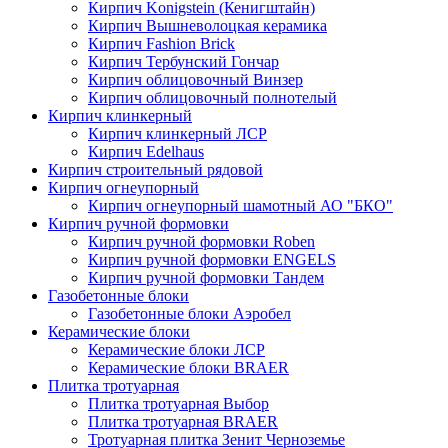
Кирпич Konigstein (Кенигштайн)
Кирпич Вышневолоцкая керамика
Кирпич Fashion Brick
Кирпич Тербунский Гончар
Кирпич облицовочный Винзер
Кирпич облицовочный полнотелый
Кирпич клинкерный
Кирпич клинкерный ЛСР
Кирпич Edelhaus
Кирпич строительный рядовой
Кирпич огнеупорный
Кирпич огнеупорный шамотный АО "БКО"
Кирпич ручной формовки
Кирпич ручной формовки Roben
Кирпич ручной формовки ENGELS
Кирпич ручной формовки Тандем
Газобетонные блоки
Газобетонные блоки Аэробел
Керамические блоки
Керамические блоки ЛСР
Керамические блоки BRAER
Плитка тротуарная
Плитка тротуарная Выбор
Плитка тротуарная BRAER
Тротуарная плитка Зенит Черноземье