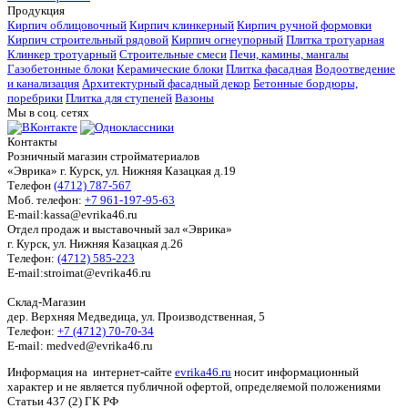
Продукция
Кирпич облицовочный
Кирпич клинкерный
Кирпич ручной формовки
Кирпич строительный рядовой
Кирпич огнеупорный
Плитка тротуарная
Клинкер тротуарный
Строительные смеси
Печи, камины, мангалы
Газобетонные блоки
Керамические блоки
Плитка фасадная
Водоотведение
и канализация
Архитектурный фасадный декор
Бетонные бордюры,
поребрики
Плитка для ступеней
Вазоны
Мы в соц. сетях
Контакты
Розничный магазин стройматериалов
«Эврика» г. Курск, ул. Нижняя Казацкая д.19
Телефон
(4712) 787-567
Моб. телефон:
+7 961-197-95-63
E-mail:kassa@evrika46.ru
Отдел продаж и выставочный зал «Эврика»
г. Курск, ул. Нижняя Казацкая д.26
Телефон:
(4712) 585-223
E-mail:stroimat@evrika46.ru
Склад-Магазин
дер. Верхняя Медведица, ул. Производственная, 5
Телефон:
+7 (4712) 70-70-34
E-mail: medved@evrika46.ru
Информация на интернет-сайте
evrika46.ru
носит информационный
характер и не является публичной офертой, определяемой положениями
Статьи 437 (2) ГК РФ