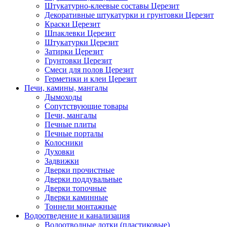
Штукатурно-клеевые составы Церезит
Декоративные штукатурки и грунтовки Церезит
Краски Церезит
Шпаклевки Церезит
Штукатурки Церезит
Затирки Церезит
Грунтовки Церезит
Смеси для полов Церезит
Герметики и клеи Церезит
Печи, камины, мангалы
Дымоходы
Сопутствующие товары
Печи, мангалы
Печные плиты
Печные порталы
Колосники
Духовки
Задвижки
Дверки прочистные
Дверки поддувальные
Дверки топочные
Дверки каминные
Тоннели монтажные
Водоотведение и канализация
Водоотводные лотки (пластиковые)