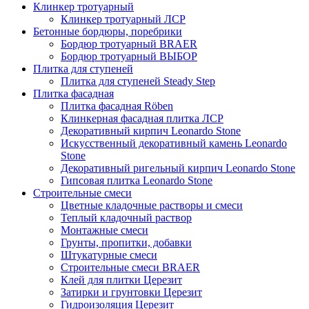
Клинкер тротуарный
Клинкер тротуарный ЛСР
Бетонные бордюры, поребрики
Бордюр тротуарный BRAER
Бордюр тротуарный ВЫБОР
Плитка для ступеней
Плитка для ступеней Steady Step
Плитка фасадная
Плитка фасадная Röben
Клинкерная фасадная плитка ЛСР
Декоративный кирпич Leonardo Stone
Искусственный декоративный камень Leonardo
Stone
Декоративный ригельный кирпич Leonardo Stone
Гипсовая плитка Leonardo Stone
Строительные смеси
Цветные кладочные растворы и смеси
Теплый кладочный раствор
Монтажные смеси
Грунты, пропитки, добавки
Штукатурные смеси
Строительные смеси BRAER
Клей для плитки Церезит
Затирки и грунтовки Церезит
Гидроизоляция Церезит