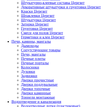
Штукатурно-клеевые составы Церезит
Декоративные штукатурки и грунтовки Церезит
Краски Церезит
Шпаклевки Церезит
Штукатурки Церезит
Затирки Церезит
Грунтовки Церезит
Смеси для полов Церезит
Герметики и клеи Церезит
Печи, камины, мангалы
Дымоходы
Сопутствующие товары
Печи, мангалы
Печные плиты
Печные порталы
Колосники
Духовки
Задвижки
Дверки прочистные
Дверки поддувальные
Дверки топочные
Дверки каминные
Тоннели монтажные
Водоотведение и канализация
Водоотводные лотки (пластиковые)