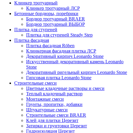
Клинкер тротуарный
Клинкер тротуарный ЛСР
Бетонные бордюры, поребрики
Бордюр тротуарный BRAER
Бордюр тротуарный ВЫБОР
Плитка для ступеней
Плитка для ступеней Steady Step
Плитка фасадная
Плитка фасадная Röben
Клинкерная фасадная плитка ЛСР
Декоративный кирпич Leonardo Stone
Искусственный декоративный камень Leonardo
Stone
Декоративный ригельный кирпич Leonardo Stone
Гипсовая плитка Leonardo Stone
Строительные смеси
Цветные кладочные растворы и смеси
Теплый кладочный раствор
Монтажные смеси
Грунты, пропитки, добавки
Штукатурные смеси
Строительные смеси BRAER
Клей для плитки Церезит
Затирки и грунтовки Церезит
Гидроизоляция Церезит