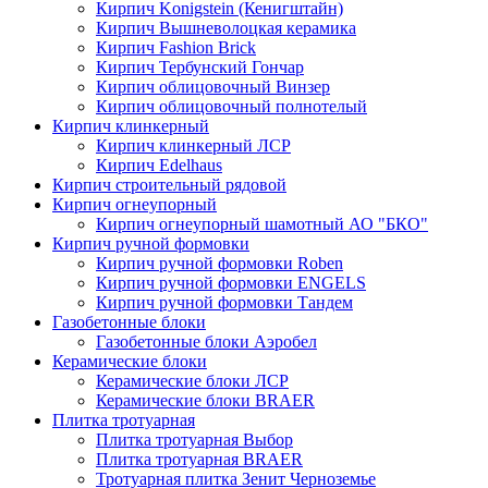
Кирпич Konigstein (Кенигштайн)
Кирпич Вышневолоцкая керамика
Кирпич Fashion Brick
Кирпич Тербунский Гончар
Кирпич облицовочный Винзер
Кирпич облицовочный полнотелый
Кирпич клинкерный
Кирпич клинкерный ЛСР
Кирпич Edelhaus
Кирпич строительный рядовой
Кирпич огнеупорный
Кирпич огнеупорный шамотный АО "БКО"
Кирпич ручной формовки
Кирпич ручной формовки Roben
Кирпич ручной формовки ENGELS
Кирпич ручной формовки Тандем
Газобетонные блоки
Газобетонные блоки Аэробел
Керамические блоки
Керамические блоки ЛСР
Керамические блоки BRAER
Плитка тротуарная
Плитка тротуарная Выбор
Плитка тротуарная BRAER
Тротуарная плитка Зенит Черноземье