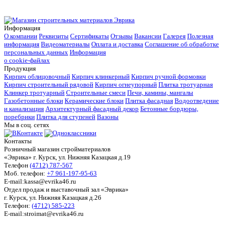
Информация
О компании
Реквизиты
Сертификаты
Отзывы
Вакансии
Галерея
Полезная
информация
Видеоматериалы
Оплата и доставка
Соглашение об обработке
персональных данных
Информация
о cookie-файлах
Продукция
Кирпич облицовочный
Кирпич клинкерный
Кирпич ручной формовки
Кирпич строительный рядовой
Кирпич огнеупорный
Плитка тротуарная
Клинкер тротуарный
Строительные смеси
Печи, камины, мангалы
Газобетонные блоки
Керамические блоки
Плитка фасадная
Водоотведение
и канализация
Архитектурный фасадный декор
Бетонные бордюры,
поребрики
Плитка для ступеней
Вазоны
Мы в соц. сетях
Контакты
Розничный магазин стройматериалов
«Эврика» г. Курск, ул. Нижняя Казацкая д.19
Телефон
(4712) 787-567
Моб. телефон:
+7 961-197-95-63
E-mail:kassa@evrika46.ru
Отдел продаж и выставочный зал «Эврика»
г. Курск, ул. Нижняя Казацкая д.26
Телефон:
(4712) 585-223
E-mail:stroimat@evrika46.ru