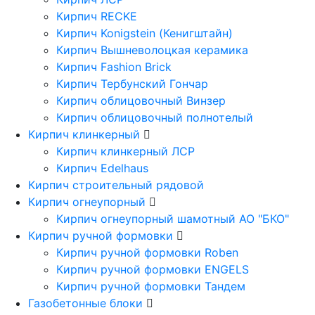
Кирпич RECKE
Кирпич Konigstein (Кенигштайн)
Кирпич Вышневолоцкая керамика
Кирпич Fashion Brick
Кирпич Тербунский Гончар
Кирпич облицовочный Винзер
Кирпич облицовочный полнотелый
Кирпич клинкерный
Кирпич клинкерный ЛСР
Кирпич Edelhaus
Кирпич строительный рядовой
Кирпич огнеупорный
Кирпич огнеупорный шамотный АО "БКО"
Кирпич ручной формовки
Кирпич ручной формовки Roben
Кирпич ручной формовки ENGELS
Кирпич ручной формовки Тандем
Газобетонные блоки