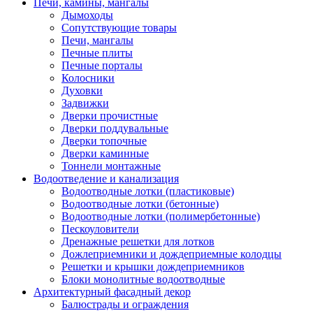
Печи, камины, мангалы
Дымоходы
Сопутствующие товары
Печи, мангалы
Печные плиты
Печные порталы
Колосники
Духовки
Задвижки
Дверки прочистные
Дверки поддувальные
Дверки топочные
Дверки каминные
Тоннели монтажные
Водоотведение и канализация
Водоотводные лотки (пластиковые)
Водоотводные лотки (бетонные)
Водоотводные лотки (полимербетонные)
Пескоуловители
Дренажные решетки для лотков
Дожлеприемники и дождеприемные колодцы
Решетки и крышки дождеприемников
Блоки монолитные водоотводные
Архитектурный фасадный декор
Балюстрады и ограждения