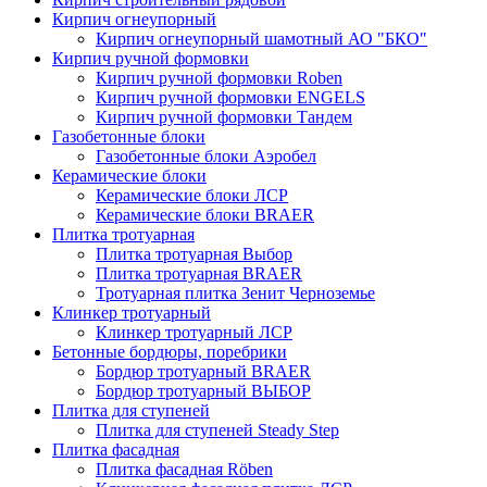
Кирпич огнеупорный
Кирпич огнеупорный шамотный АО "БКО"
Кирпич ручной формовки
Кирпич ручной формовки Roben
Кирпич ручной формовки ENGELS
Кирпич ручной формовки Тандем
Газобетонные блоки
Газобетонные блоки Аэробел
Керамические блоки
Керамические блоки ЛСР
Керамические блоки BRAER
Плитка тротуарная
Плитка тротуарная Выбор
Плитка тротуарная BRAER
Тротуарная плитка Зенит Черноземье
Клинкер тротуарный
Клинкер тротуарный ЛСР
Бетонные бордюры, поребрики
Бордюр тротуарный BRAER
Бордюр тротуарный ВЫБОР
Плитка для ступеней
Плитка для ступеней Steady Step
Плитка фасадная
Плитка фасадная Röben