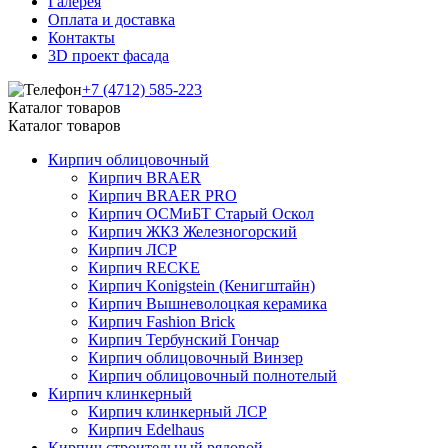
Галерея
Оплата и доставка
Контакты
3D проект фасада
+7 (4712) 585-223
Каталог товаров
Каталог товаров
Кирпич облицовочный
Кирпич BRAER
Кирпич BRAER PRO
Кирпич ОСМиБТ Старый Оскол
Кирпич ЖКЗ Железногорский
Кирпич ЛСР
Кирпич RECKE
Кирпич Konigstein (Кенигштайн)
Кирпич Вышневолоцкая керамика
Кирпич Fashion Brick
Кирпич Тербунский Гончар
Кирпич облицовочный Винзер
Кирпич облицовочный полнотелый
Кирпич клинкерный
Кирпич клинкерный ЛСР
Кирпич Edelhaus
Кирпич строительный рядовой