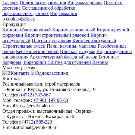
Галерея
Полезная информация
Видеоматериалы
Оплата и
доставка
Соглашение об обработке
персональных данных
Информация
о cookie-файлах
Продукция
Кирпич облицовочный
Кирпич клинкерный
Кирпич ручной
формовки
Кирпич строительный рядовой
Кирпич
огнеупорный
Плитка тротуарная
Клинкер тротуарный
Строительные смеси
Печи, камины, мангалы
Газобетонные
блоки
Керамические блоки
Плитка фасадная
Водоотведение и
канализация
Архитектурный фасадный декор
Бетонные
бордюры, поребрики
Плитка для ступеней
Вазоны
Мы в соц. сетях
Контакты
Розничный магазин стройматериалов
«Эврика» г. Курск, ул. Нижняя Казацкая д.19
Телефон
(4712) 787-567
Моб. телефон:
+7 961-197-95-63
E-mail:kassa@evrika46.ru
Отдел продаж и выставочный зал «Эврика»
г. Курск, ул. Нижняя Казацкая д.26
Телефон:
(4712) 585-223
E-mail:stroimat@evrika46.ru