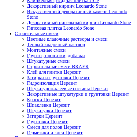
Клинкерная фасадная плитка ЛСР
Декоративный кирпич Leonardo Stone
Искусственный декоративный камень Leonardo
Stone
Декоративный ригельный кирпич Leonardo Stone
Гипсовая плитка Leonardo Stone
Строительные смеси
Цветные кладочные растворы и смеси
Теплый кладочный раствор
Монтажные смеси
Грунты, пропитки, добавки
Штукатурные смеси
Строительные смеси BRAER
Клей для плитки Церезит
Затирки и грунтовки Церезит
Гидроизоляция Церезит
Штукатурно-клеевые составы Церезит
Декоративные штукатурки и грунтовки Церезит
Краски Церезит
Шпаклевки Церезит
Штукатурки Церезит
Затирки Церезит
Грунтовки Церезит
Смеси для полов Церезит
Герметики и клеи Церезит