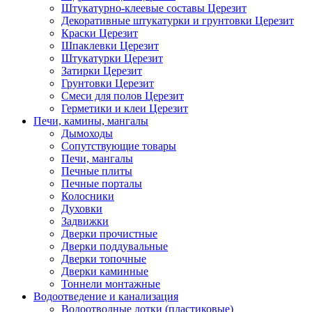
Штукатурно-клеевые составы Церезит
Декоративные штукатурки и грунтовки Церезит
Краски Церезит
Шпаклевки Церезит
Штукатурки Церезит
Затирки Церезит
Грунтовки Церезит
Смеси для полов Церезит
Герметики и клеи Церезит
Печи, камины, мангалы
Дымоходы
Сопутствующие товары
Печи, мангалы
Печные плиты
Печные порталы
Колосники
Духовки
Задвижки
Дверки прочистные
Дверки поддувальные
Дверки топочные
Дверки каминные
Тоннели монтажные
Водоотведение и канализация
Водоотводные лотки (пластиковые)