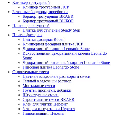
Клинкер тротуарный
Клинкер тротуарный ЛСР
Бетонные бордюры, поребрики
Бордюр тротуарный BRAER
Бордюр тротуарный ВЫБОР
Плитка для ступеней
Плитка для ступеней Steady Step
Плитка фасадная
Плитка фасадная Röben
Клинкерная фасадная плитка ЛСР
Декоративный кирпич Leonardo Stone
Искусственный декоративный камень Leonardo
Stone
Декоративный ригельный кирпич Leonardo Stone
Гипсовая плитка Leonardo Stone
Строительные смеси
Цветные кладочные растворы и смеси
Теплый кладочный раствор
Монтажные смеси
Грунты, пропитки, добавки
Штукатурные смеси
Строительные смеси BRAER
Клей для плитки Церезит
Затирки и грунтовки Церезит
Гидроизоляция Церезит