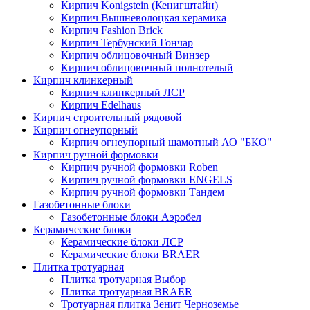
Кирпич Konigstein (Кенигштайн)
Кирпич Вышневолоцкая керамика
Кирпич Fashion Brick
Кирпич Тербунский Гончар
Кирпич облицовочный Винзер
Кирпич облицовочный полнотелый
Кирпич клинкерный
Кирпич клинкерный ЛСР
Кирпич Edelhaus
Кирпич строительный рядовой
Кирпич огнеупорный
Кирпич огнеупорный шамотный АО "БКО"
Кирпич ручной формовки
Кирпич ручной формовки Roben
Кирпич ручной формовки ENGELS
Кирпич ручной формовки Тандем
Газобетонные блоки
Газобетонные блоки Аэробел
Керамические блоки
Керамические блоки ЛСР
Керамические блоки BRAER
Плитка тротуарная
Плитка тротуарная Выбор
Плитка тротуарная BRAER
Тротуарная плитка Зенит Черноземье