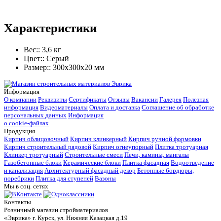
Характеристики
Вес::
3,6 кг
Цвет::
Серый
Размер::
300x300x20 мм
Информация
О компании
Реквизиты
Сертификаты
Отзывы
Вакансии
Галерея
Полезная
информация
Видеоматериалы
Оплата и доставка
Соглашение об обработке
персональных данных
Информация
о cookie-файлах
Продукция
Кирпич облицовочный
Кирпич клинкерный
Кирпич ручной формовки
Кирпич строительный рядовой
Кирпич огнеупорный
Плитка тротуарная
Клинкер тротуарный
Строительные смеси
Печи, камины, мангалы
Газобетонные блоки
Керамические блоки
Плитка фасадная
Водоотведение
и канализация
Архитектурный фасадный декор
Бетонные бордюры,
поребрики
Плитка для ступеней
Вазоны
Мы в соц. сетях
Контакты
Розничный магазин стройматериалов
«Эврика» г. Курск, ул. Нижняя Казацкая д.19