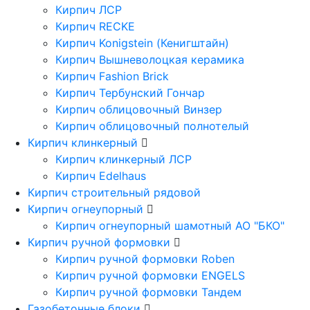
Кирпич ЛСР
Кирпич RECKE
Кирпич Konigstein (Кенигштайн)
Кирпич Вышневолоцкая керамика
Кирпич Fashion Brick
Кирпич Тербунский Гончар
Кирпич облицовочный Винзер
Кирпич облицовочный полнотелый
Кирпич клинкерный
Кирпич клинкерный ЛСР
Кирпич Edelhaus
Кирпич строительный рядовой
Кирпич огнеупорный
Кирпич огнеупорный шамотный АО "БКО"
Кирпич ручной формовки
Кирпич ручной формовки Roben
Кирпич ручной формовки ENGELS
Кирпич ручной формовки Тандем
Газобетонные блоки