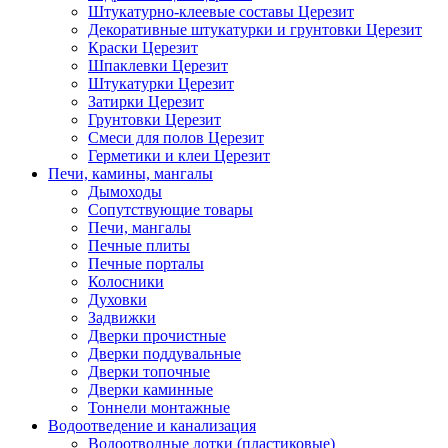
Штукатурно-клеевые составы Церезит
Декоративные штукатурки и грунтовки Церезит
Краски Церезит
Шпаклевки Церезит
Штукатурки Церезит
Затирки Церезит
Грунтовки Церезит
Смеси для полов Церезит
Герметики и клеи Церезит
Печи, камины, мангалы
Дымоходы
Сопутствующие товары
Печи, мангалы
Печные плиты
Печные порталы
Колосники
Духовки
Задвижки
Дверки прочистные
Дверки поддувальные
Дверки топочные
Дверки каминные
Тоннели монтажные
Водоотведение и канализация
Водоотводные лотки (пластиковые)