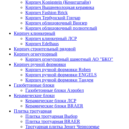
Кирпич Konigstein (Кенигштайн)
Кирпич Вышневолоцкая керамика
Кирпич Fashion Brick
Кирпич Тербунский Гончар
Кирпич облицовочный Винзер
Кирпич облицовочный полнотелый
Кирпич клинкерный
Кирпич клинкерный ЛСР
Кирпич Edelhaus
Кирпич строительный рядовой
Кирпич огнеупорный
Кирпич огнеупорный шамотный АО "БКО"
Кирпич ручной формовки
Кирпич ручной формовки Roben
Кирпич ручной формовки ENGELS
Кирпич ручной формовки Тандем
Газобетонные блоки
Газобетонные блоки Аэробел
Керамические блоки
Керамические блоки ЛСР
Керамические блоки BRAER
Плитка тротуарная
Плитка тротуарная Выбор
Плитка тротуарная BRAER
Тротуарная плитка Зенит Черноземье