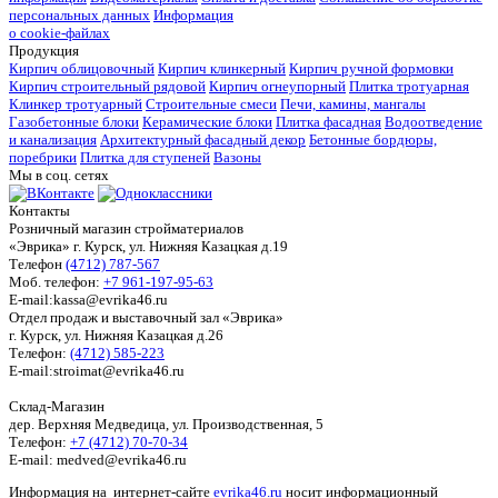
персональных данных
Информация
о cookie-файлах
Продукция
Кирпич облицовочный
Кирпич клинкерный
Кирпич ручной формовки
Кирпич строительный рядовой
Кирпич огнеупорный
Плитка тротуарная
Клинкер тротуарный
Строительные смеси
Печи, камины, мангалы
Газобетонные блоки
Керамические блоки
Плитка фасадная
Водоотведение
и канализация
Архитектурный фасадный декор
Бетонные бордюры,
поребрики
Плитка для ступеней
Вазоны
Мы в соц. сетях
Контакты
Розничный магазин стройматериалов
«Эврика» г. Курск, ул. Нижняя Казацкая д.19
Телефон
(4712) 787-567
Моб. телефон:
+7 961-197-95-63
E-mail:kassa@evrika46.ru
Отдел продаж и выставочный зал «Эврика»
г. Курск, ул. Нижняя Казацкая д.26
Телефон:
(4712) 585-223
E-mail:stroimat@evrika46.ru
Склад-Магазин
дер. Верхняя Медведица, ул. Производственная, 5
Телефон:
+7 (4712) 70-70-34
E-mail: medved@evrika46.ru
Информация на интернет-сайте
evrika46.ru
носит информационный