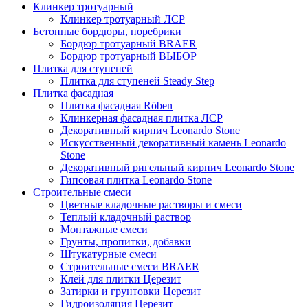
Клинкер тротуарный
Клинкер тротуарный ЛСР
Бетонные бордюры, поребрики
Бордюр тротуарный BRAER
Бордюр тротуарный ВЫБОР
Плитка для ступеней
Плитка для ступеней Steady Step
Плитка фасадная
Плитка фасадная Röben
Клинкерная фасадная плитка ЛСР
Декоративный кирпич Leonardo Stone
Искусственный декоративный камень Leonardo
Stone
Декоративный ригельный кирпич Leonardo Stone
Гипсовая плитка Leonardo Stone
Строительные смеси
Цветные кладочные растворы и смеси
Теплый кладочный раствор
Монтажные смеси
Грунты, пропитки, добавки
Штукатурные смеси
Строительные смеси BRAER
Клей для плитки Церезит
Затирки и грунтовки Церезит
Гидроизоляция Церезит