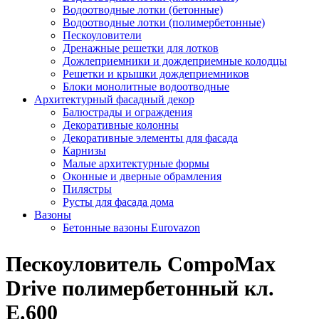
Водоотводные лотки (бетонные)
Водоотводные лотки (полимербетонные)
Пескоуловители
Дренажные решетки для лотков
Дожлеприемники и дождеприемные колодцы
Решетки и крышки дождеприемников
Блоки монолитные водоотводные
Архитектурный фасадный декор
Балюстрады и ограждения
Декоративные колонны
Декоративные элементы для фасада
Карнизы
Малые архитектурные формы
Оконные и дверные обрамления
Пилястры
Русты для фасада дома
Вазоны
Бетонные вазоны Eurovazon
Пескоуловитель CompoMax
Drive полимербетонный кл.
Е.600