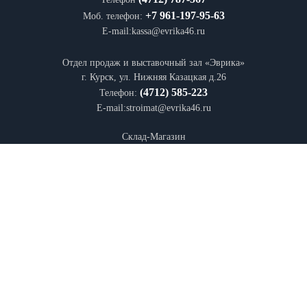
+7 961-197-95-63
Моб. телефон:
E-mail:kassa@evrika46.ru
Отдел продаж и выставочный зал «Эврика»
г. Курск, ул. Нижняя Казацкая д.26
(4712) 585-223
Телефон:
E-mail:stroimat@evrika46.ru
Склад-Магазин
дер. Верхняя Медведица, ул. Производственная, 5
+7 (4712) 70-70-34
Телефон:
E-mail: medved@evrika46.ru
Информация на интернет-сайте
evrika46.ru
носит информационный характер и
не является публичной офертой, определяемой положениями Статьи 437 (2) ГК
РФ
2022 г. Торговый дом Эврика Все правы защищены