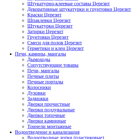
Штукатурно-клеевые составы Церезит
Декоративные штукатурки и грунтовки Церезит
Краски Церезит
Шпаклевки Церезит
Штукатурки Церезит
Затирки Церезит
Грунтовки Церезит
Смеси для полов Церезит
Герметики и клеи Церезит
Печи, камины, мангалы
Дымоходы
Сопутствующие товары
Печи, мангалы
Печные плиты
Печные порталы
Колосники
Духовки
Задвижки
Дверки прочистные
Дверки поддувальные
Дверки топочные
Дверки каминные
Тоннели монтажные
Водоотведение и канализация
Водоотводные лотки (пластиковые)