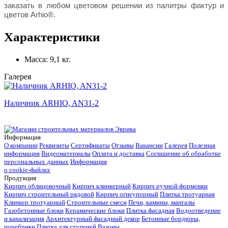
заказать в любом цветовом решении из палитры фактур и
цветов Arhio®.
Характеристики
Масса:
9,1 кг.
Галерея
Наличник ARHIO, AN31-2
Информация
О компании
Реквизиты
Сертификаты
Отзывы
Вакансии
Галерея
Полезная
информация
Видеоматериалы
Оплата и доставка
Соглашение об обработке
персональных данных
Информация
о cookie-файлах
Продукция
Кирпич облицовочный
Кирпич клинкерный
Кирпич ручной формовки
Кирпич строительный рядовой
Кирпич огнеупорный
Плитка тротуарная
Клинкер тротуарный
Строительные смеси
Печи, камины, мангалы
Газобетонные блоки
Керамические блоки
Плитка фасадная
Водоотведение
и канализация
Архитектурный фасадный декор
Бетонные бордюры,
поребрики
Плитка для ступеней
Вазоны