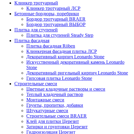
Клинкер тротуарный
Клинкер тротуарный ЛСР
Бетонные бордюры, поребрики
Бордюр тротуарный BRAER
Бордюр тротуарный ВЫБОР
Плитка для ступеней
Плитка для ступеней Steady Step
Плитка фасадная
Плитка фасадная Röben
Клинкерная фасадная плитка ЛСР
Декоративный кирпич Leonardo Stone
Искусственный декоративный камень Leonardo
Stone
Декоративный ригельный кирпич Leonardo Stone
Гипсовая плитка Leonardo Stone
Строительные смеси
Цветные кладочные растворы и смеси
Теплый кладочный раствор
Монтажные смеси
Грунты, пропитки, добавки
Штукатурные смеси
Строительные смеси BRAER
Клей для плитки Церезит
Затирки и грунтовки Церезит
Гидроизоляция Церезит