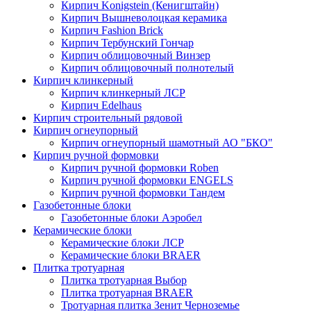
Кирпич Konigstein (Кенигштайн)
Кирпич Вышневолоцкая керамика
Кирпич Fashion Brick
Кирпич Тербунский Гончар
Кирпич облицовочный Винзер
Кирпич облицовочный полнотелый
Кирпич клинкерный
Кирпич клинкерный ЛСР
Кирпич Edelhaus
Кирпич строительный рядовой
Кирпич огнеупорный
Кирпич огнеупорный шамотный АО "БКО"
Кирпич ручной формовки
Кирпич ручной формовки Roben
Кирпич ручной формовки ENGELS
Кирпич ручной формовки Тандем
Газобетонные блоки
Газобетонные блоки Аэробел
Керамические блоки
Керамические блоки ЛСР
Керамические блоки BRAER
Плитка тротуарная
Плитка тротуарная Выбор
Плитка тротуарная BRAER
Тротуарная плитка Зенит Черноземье