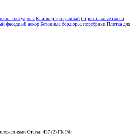
итка тротуарная
Клинкер тротуарный
Строительные смеси
ый фасадный декор
Бетонные бордюры, поребрики
Плитка для
положениями Статьи 437 (2) ГК РФ