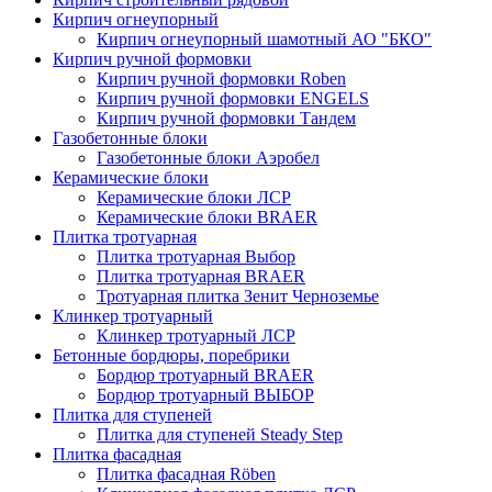
Кирпич огнеупорный
Кирпич огнеупорный шамотный АО "БКО"
Кирпич ручной формовки
Кирпич ручной формовки Roben
Кирпич ручной формовки ENGELS
Кирпич ручной формовки Тандем
Газобетонные блоки
Газобетонные блоки Аэробел
Керамические блоки
Керамические блоки ЛСР
Керамические блоки BRAER
Плитка тротуарная
Плитка тротуарная Выбор
Плитка тротуарная BRAER
Тротуарная плитка Зенит Черноземье
Клинкер тротуарный
Клинкер тротуарный ЛСР
Бетонные бордюры, поребрики
Бордюр тротуарный BRAER
Бордюр тротуарный ВЫБОР
Плитка для ступеней
Плитка для ступеней Steady Step
Плитка фасадная
Плитка фасадная Röben