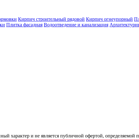
ормовки
Кирпич строительный рядовой
Кирпич огнеупорный
Пл
оки
Плитка фасадная
Водоотведение и канализация
Архитектурн
ый характер и не является публичной офертой, определяемой 