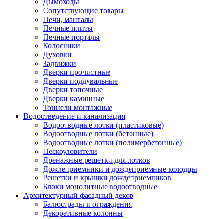
Дымоходы
Сопутствующие товары
Печи, мангалы
Печные плиты
Печные порталы
Колосники
Духовки
Задвижки
Дверки прочистные
Дверки поддувальные
Дверки топочные
Дверки каминные
Тоннели монтажные
Водоотведение и канализация
Водоотводные лотки (пластиковые)
Водоотводные лотки (бетонные)
Водоотводные лотки (полимербетонные)
Пескоуловители
Дренажные решетки для лотков
Дожлеприемники и дождеприемные колодцы
Решетки и крышки дождеприемников
Блоки монолитные водоотводные
Архитектурный фасадный декор
Балюстрады и ограждения
Декоративные колонны