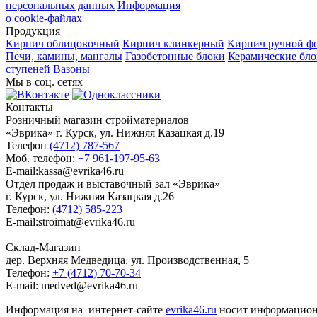
персональных данных
Информация
о cookie-файлах
Продукция
Кирпич облицовочный
Кирпич клинкерный
Кирпич ручной ф
Печи, камины, мангалы
Газобетонные блоки
Керамические бл
ступеней
Вазоны
Мы в соц. сетях
Контакты
Розничный магазин стройматериалов
«Эврика» г. Курск, ул. Нижняя Казацкая д.19
Телефон
(4712) 787-567
Моб. телефон:
+7 961-197-95-63
E-mail:kassa@evrika46.ru
Отдел продаж и выставочный зал «Эврика»
г. Курск, ул. Нижняя Казацкая д.26
Телефон:
(4712) 585-223
E-mail:stroimat@evrika46.ru
Склад-Магазин
дер. Верхняя Медведица, ул. Производственная, 5
Телефон:
+7 (4712) 70-70-34
E-mail: medved@evrika46.ru
Информация на интернет-сайте
evrika46.ru
носит информационн