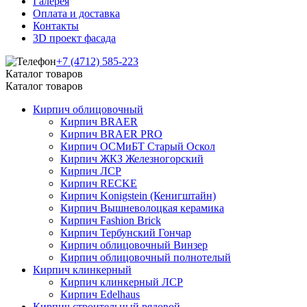
Галерея
Оплата и доставка
Контакты
3D проект фасада
+7 (4712) 585-223
Каталог товаров
Каталог товаров
Кирпич облицовочный
Кирпич BRAER
Кирпич BRAER PRO
Кирпич ОСМиБТ Старый Оскол
Кирпич ЖКЗ Железногорский
Кирпич ЛСР
Кирпич RECKE
Кирпич Konigstein (Кенигштайн)
Кирпич Вышневолоцкая керамика
Кирпич Fashion Brick
Кирпич Тербунский Гончар
Кирпич облицовочный Винзер
Кирпич облицовочный полнотелый
Кирпич клинкерный
Кирпич клинкерный ЛСР
Кирпич Edelhaus
Кирпич строительный рядовой