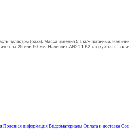
сть пилястры (база). Масса изделия 5,1 кг/м погонный. Наличн
личен на 25 или 50 мм. Наличник AN24-1-K2 стыкуется с нали
я
Полезная информация
Видеоматериалы
Оплата и доставка
Сог