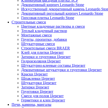
Клинкерная фасадная плитка ЛСР
Декоративный кирпич Leonardo Stone
Искусственный декоративный камень Leonardo Sto
Декоративный ригельный кирпич Leonardo Stone
Гипсовая плитка Leonardo Stone
Строительные смеси
Цветные кладочные растворы и смеси
Теплый кладочный раствор
Монтажные смеси
Грунты, пропитки, добавки
Штукатурные смеси
Строительные смеси BRAER
Клей для плитки Церезит
Затирки и грунтовки Церезит
Гидроизоляция Церезит
Штукатурно-клеевые составы Церезит
Декоративные штукатурки и грунтовки Церезит
Краски Церезит
Шпаклевки Церезит
Штукатурки Церезит
Затирки Церезит
Грунтовки Церезит
Смеси для полов Церезит
Герметики и клеи Церезит
Печи, камины, мангалы