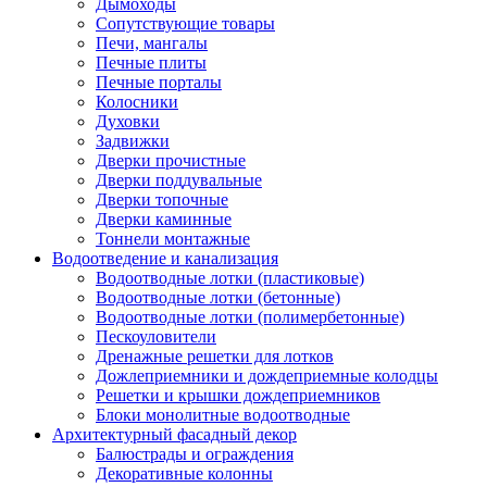
Дымоходы
Сопутствующие товары
Печи, мангалы
Печные плиты
Печные порталы
Колосники
Духовки
Задвижки
Дверки прочистные
Дверки поддувальные
Дверки топочные
Дверки каминные
Тоннели монтажные
Водоотведение и канализация
Водоотводные лотки (пластиковые)
Водоотводные лотки (бетонные)
Водоотводные лотки (полимербетонные)
Пескоуловители
Дренажные решетки для лотков
Дожлеприемники и дождеприемные колодцы
Решетки и крышки дождеприемников
Блоки монолитные водоотводные
Архитектурный фасадный декор
Балюстрады и ограждения
Декоративные колонны