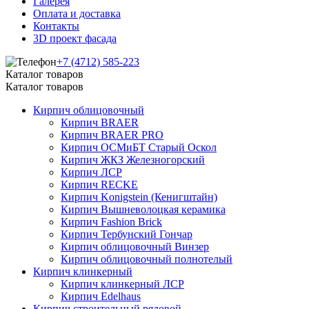
Галерея
Оплата и доставка
Контакты
3D проект фасада
+7 (4712) 585-223
Каталог товаров
Каталог товаров
Кирпич облицовочный
Кирпич BRAER
Кирпич BRAER PRO
Кирпич ОСМиБТ Старый Оскол
Кирпич ЖКЗ Железногорский
Кирпич ЛСР
Кирпич RECKE
Кирпич Konigstein (Кенигштайн)
Кирпич Вышневолоцкая керамика
Кирпич Fashion Brick
Кирпич Тербунский Гончар
Кирпич облицовочный Винзер
Кирпич облицовочный полнотелый
Кирпич клинкерный
Кирпич клинкерный ЛСР
Кирпич Edelhaus
Кирпич строительный рядовой