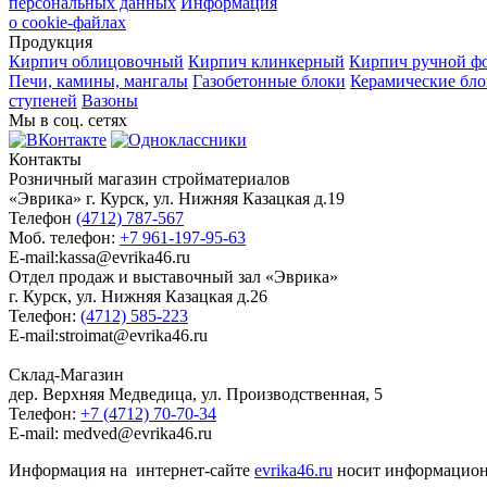
персональных данных
Информация
о cookie-файлах
Продукция
Кирпич облицовочный
Кирпич клинкерный
Кирпич ручной ф
Печи, камины, мангалы
Газобетонные блоки
Керамические бл
ступеней
Вазоны
Мы в соц. сетях
Контакты
Розничный магазин стройматериалов
«Эврика» г. Курск, ул. Нижняя Казацкая д.19
Телефон
(4712) 787-567
Моб. телефон:
+7 961-197-95-63
E-mail:kassa@evrika46.ru
Отдел продаж и выставочный зал «Эврика»
г. Курск, ул. Нижняя Казацкая д.26
Телефон:
(4712) 585-223
E-mail:stroimat@evrika46.ru
Склад-Магазин
дер. Верхняя Медведица, ул. Производственная, 5
Телефон:
+7 (4712) 70-70-34
E-mail: medved@evrika46.ru
Информация на интернет-сайте
evrika46.ru
носит информационн