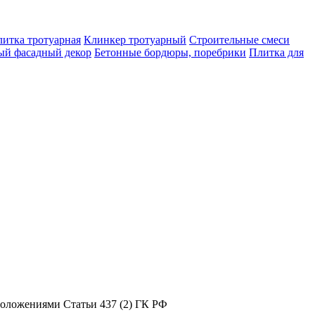
итка тротуарная
Клинкер тротуарный
Строительные смеси
ый фасадный декор
Бетонные бордюры, поребрики
Плитка для
положениями Статьи 437 (2) ГК РФ