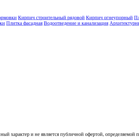
ормовки
Кирпич строительный рядовой
Кирпич огнеупорный
Пл
оки
Плитка фасадная
Водоотведение и канализация
Архитектурн
ый характер и не является публичной офертой, определяемой 