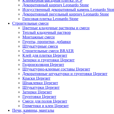
Клинкерная фасадная плитка ЛСР
Декоративный кирпич Leonardo Stone
Искусственный декоративный камень Leonardo Sto
Декоративный ригельный кирпич Leonardo Stone
Гипсовая плитка Leonardo Stone
Строительные смеси
Цветные кладочные растворы и смеси
Теплый кладочный раствор
Монтажные смеси
Грунты, пропитки, добавки
Штукатурные смеси
Строительные смеси BRAER
Клей для плитки Церезит
Затирки и грунтовки Церезит
Гидроизоляция Церезит
Штукатурно-клеевые составы Церезит
Декоративные штукатурки и грунтовки Церезит
Краски Церезит
Шпаклевки Церезит
Штукатурки Церезит
Затирки Церезит
Грунтовки Церезит
Смеси для полов Церезит
Герметики и клеи Церезит
Печи, камины, мангалы