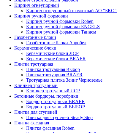
Кирпич огнеупорный
Кирпич огнеупорный шамотный АО "БКО"
Кирпич ручной формовки
Кирпич ручной формовки Roben
Кирпич ручной формовки ENGELS
Кирпич ручной формовки Тандем
Газобетонные блоки
Газобетонные блоки Аэробел
Керамические блоки
Керамические блоки ЛСР
Керамические блоки BRAER
Плитка тротуарная
Плитка тротуарная Выбор
Плитка тротуарная BRAER
Тротуарная плитка Зенит Черноземье
Клинкер тротуарный
Клинкер тротуарный ЛСР
Бетонные бордюры, поребрики
Бордюр тротуарный BRAER
Бордюр тротуарный ВЫБОР
Плитка для ступеней
Плитка для ступеней Steady Step
Плитка фасадная
Плитка фасадная Röben