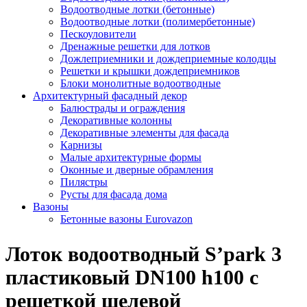
Водоотводные лотки (бетонные)
Водоотводные лотки (полимербетонные)
Пескоуловители
Дренажные решетки для лотков
Дожлеприемники и дождеприемные колодцы
Решетки и крышки дождеприемников
Блоки монолитные водоотводные
Архитектурный фасадный декор
Балюстрады и ограждения
Декоративные колонны
Декоративные элементы для фасада
Карнизы
Малые архитектурные формы
Оконные и дверные обрамления
Пилястры
Русты для фасада дома
Вазоны
Бетонные вазоны Eurovazon
Лоток водоотводный S’park 3
пластиковый DN100 h100 с
решеткой щелевой