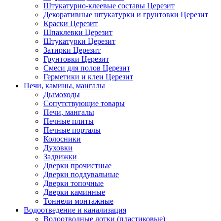
Штукатурно-клеевые составы Церезит
Декоративные штукатурки и грунтовки Церезит
Краски Церезит
Шпаклевки Церезит
Штукатурки Церезит
Затирки Церезит
Грунтовки Церезит
Смеси для полов Церезит
Герметики и клеи Церезит
Печи, камины, мангалы
Дымоходы
Сопутствующие товары
Печи, мангалы
Печные плиты
Печные порталы
Колосники
Духовки
Задвижки
Дверки прочистные
Дверки поддувальные
Дверки топочные
Дверки каминные
Тоннели монтажные
Водоотведение и канализация
Водоотводные лотки (пластиковые)