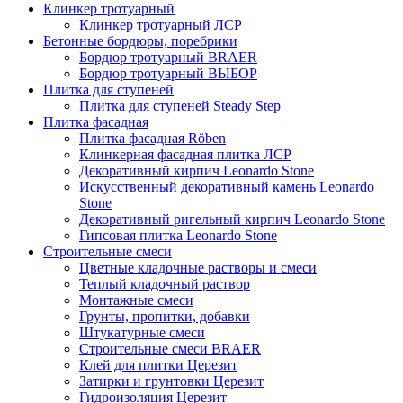
Клинкер тротуарный
Клинкер тротуарный ЛСР
Бетонные бордюры, поребрики
Бордюр тротуарный BRAER
Бордюр тротуарный ВЫБОР
Плитка для ступеней
Плитка для ступеней Steady Step
Плитка фасадная
Плитка фасадная Röben
Клинкерная фасадная плитка ЛСР
Декоративный кирпич Leonardo Stone
Искусственный декоративный камень Leonardo
Stone
Декоративный ригельный кирпич Leonardo Stone
Гипсовая плитка Leonardo Stone
Строительные смеси
Цветные кладочные растворы и смеси
Теплый кладочный раствор
Монтажные смеси
Грунты, пропитки, добавки
Штукатурные смеси
Строительные смеси BRAER
Клей для плитки Церезит
Затирки и грунтовки Церезит
Гидроизоляция Церезит