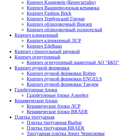
Кирпич Konigstein (Кенигштайн)
Кирпич Вышневолоцкая керамика
Кирпич Fashion Brick
Кирпич Тербунский Гончар
Кирпич облицовочный Винзер
Кирпич облицовочный полнотелый
Кирпич клинкерный
Кирпич клинкерный ЛСР
Кирпич Edelhaus
Кирпич строительный рядовой
Кирпич огнеупорный
Кирпич огнеупорный шамотный АО "БКО"
Кирпич ручной формовки
Кирпич ручной формовки Roben
Кирпич ручной формовки ENGELS
Кирпич ручной формовки Тандем
Газобетонные блоки
Газобетонные блоки Аэробел
Керамические блоки
Керамические блоки ЛСР
Керамические блоки BRAER
Плитка тротуарная
Плитка тротуарная Выбор
Плитка тротуарная BRAER
Тротуарная плитка Зенит Черноземье