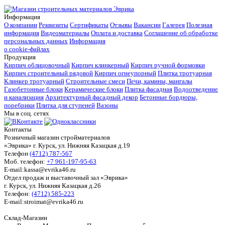
Информация
О компании
Реквизиты
Сертификаты
Отзывы
Вакансии
Галерея
Полезная
информация
Видеоматериалы
Оплата и доставка
Соглашение об обработке
персональных данных
Информация
о cookie-файлах
Продукция
Кирпич облицовочный
Кирпич клинкерный
Кирпич ручной формовки
Кирпич строительный рядовой
Кирпич огнеупорный
Плитка тротуарная
Клинкер тротуарный
Строительные смеси
Печи, камины, мангалы
Газобетонные блоки
Керамические блоки
Плитка фасадная
Водоотведение
и канализация
Архитектурный фасадный декор
Бетонные бордюры,
поребрики
Плитка для ступеней
Вазоны
Мы в соц. сетях
Контакты
Розничный магазин стройматериалов
«Эврика» г. Курск, ул. Нижняя Казацкая д.19
Телефон
(4712) 787-567
Моб. телефон:
+7 961-197-95-63
E-mail:kassa@evrika46.ru
Отдел продаж и выставочный зал «Эврика»
г. Курск, ул. Нижняя Казацкая д.26
Телефон:
(4712) 585-223
E-mail:stroimat@evrika46.ru
Склад-Магазин