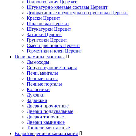
Гидроизоляция Церезит
Штукатурно-клеевые составы Церезит
Декоративные штукатурки и грунтовки Церезит
Краски Церезит
Шпаклевки Церезит
Штукатурки Церезит
Затирки Церезит
Грунтовки Церезит
Смеси для полов Церезит
Герметики и клеи Церезит
Печи, камины, мангалы
Дымоходы
Сопутствующие товары
Печи, мангалы
Печные плиты
Печные порталы
Колосники
Духовки
Задвижки
Дверки прочистные
Дверки поддувальные
Дверки топочные
Дверки каминные
Тоннели монтажные
Водоотведение и канализация