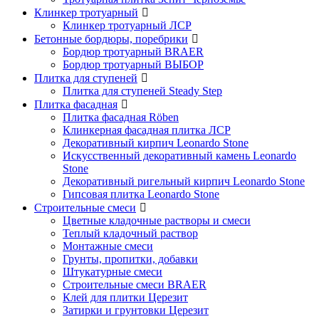
Клинкер тротуарный
Клинкер тротуарный ЛСР
Бетонные бордюры, поребрики
Бордюр тротуарный BRAER
Бордюр тротуарный ВЫБОР
Плитка для ступеней
Плитка для ступеней Steady Step
Плитка фасадная
Плитка фасадная Röben
Клинкерная фасадная плитка ЛСР
Декоративный кирпич Leonardo Stone
Искусственный декоративный камень Leonardo
Stone
Декоративный ригельный кирпич Leonardo Stone
Гипсовая плитка Leonardo Stone
Строительные смеси
Цветные кладочные растворы и смеси
Теплый кладочный раствор
Монтажные смеси
Грунты, пропитки, добавки
Штукатурные смеси
Строительные смеси BRAER
Клей для плитки Церезит
Затирки и грунтовки Церезит