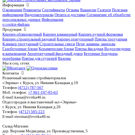
Информация
О компании
Реквизиты
Сертификаты
Отзывы
Вакансии
Галерея
Полезная
информация
Видеоматериалы
Оплата и доставка
Соглашение об обработке
персональных данных
Информация
о cookie-файлах
Продукция
Кирпич облицовочный
Кирпич клинкерный
Кирпич ручной формовки
Кирпич строительный рядовой
Кирпич огнеупорный
Плитка тротуарная
Клинкер тротуарный
Строительные смеси
Печи, камины, мангалы
Газобетонные блоки
Керамические блоки
Плитка фасадная
Водоотведение
и канализация
Архитектурный фасадный декор
Бетонные бордюры,
поребрики
Плитка для ступеней
Вазоны
Мы в соц. сетях
Контакты
Розничный магазин стройматериалов
«Эврика» г. Курск, ул. Нижняя Казацкая д.19
Телефон
(4712) 787-567
Моб. телефон:
+7 961-197-95-63
E-mail:kassa@evrika46.ru
Отдел продаж и выставочный зал «Эврика»
г. Курск, ул. Нижняя Казацкая д.26
Телефон:
(4712) 585-223
E-mail:stroimat@evrika46.ru
Склад-Магазин
дер. Верхняя Медведица, ул. Производственная, 5