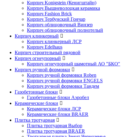
Кирпич Konigstein (Кенигштайн)
Кирпич Вышневолоцкая керамика
Кирпич Fashion Brick
Кирпич Тербунский Гончар
Кирпич облицовочный Винзер
Кирпич облицовочный полнотелый
Кирпич клинкерный
Кирпич клинкерный ЛСР
Кирпич Edelhaus
Кирпич строительный рядовой
Кирпич огнеупорный
Кирпич огнеупорный шамотный АО "БКО"
Кирпич ручной формовки
Кирпич ручной формовки Roben
Кирпич ручной формовки ENGELS
Кирпич ручной формовки Тандем
Газобетонные блоки
Газобетонные блоки Аэробел
Керамические блоки
Керамические блоки ЛСР
Керамические блоки BRAER
Плитка тротуарная
Плитка тротуарная Выбор
Плитка тротуарная BRAER
Тротуарная плитка Зенит Черноземье