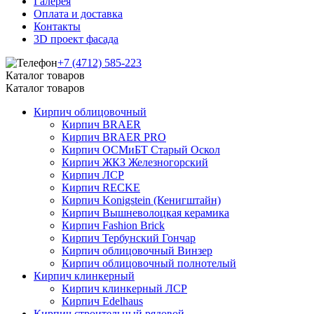
Галерея
Оплата и доставка
Контакты
3D проект фасада
+7 (4712) 585-223
Каталог товаров
Каталог товаров
Кирпич облицовочный
Кирпич BRAER
Кирпич BRAER PRO
Кирпич ОСМиБТ Старый Оскол
Кирпич ЖКЗ Железногорский
Кирпич ЛСР
Кирпич RECKE
Кирпич Konigstein (Кенигштайн)
Кирпич Вышневолоцкая керамика
Кирпич Fashion Brick
Кирпич Тербунский Гончар
Кирпич облицовочный Винзер
Кирпич облицовочный полнотелый
Кирпич клинкерный
Кирпич клинкерный ЛСР
Кирпич Edelhaus
Кирпич строительный рядовой