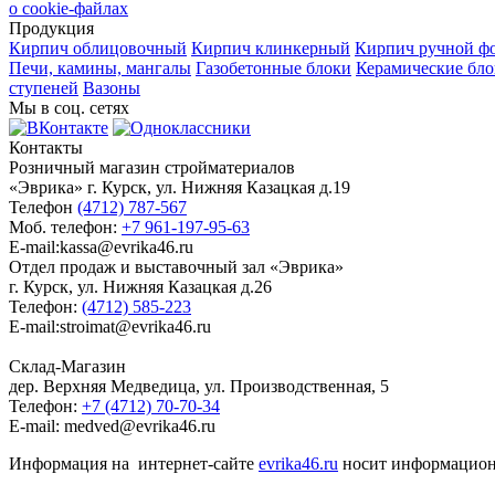
о cookie-файлах
Продукция
Кирпич облицовочный
Кирпич клинкерный
Кирпич ручной ф
Печи, камины, мангалы
Газобетонные блоки
Керамические бл
ступеней
Вазоны
Мы в соц. сетях
Контакты
Розничный магазин стройматериалов
«Эврика» г. Курск, ул. Нижняя Казацкая д.19
Телефон
(4712) 787-567
Моб. телефон:
+7 961-197-95-63
E-mail:kassa@evrika46.ru
Отдел продаж и выставочный зал «Эврика»
г. Курск, ул. Нижняя Казацкая д.26
Телефон:
(4712) 585-223
E-mail:stroimat@evrika46.ru
Склад-Магазин
дер. Верхняя Медведица, ул. Производственная, 5
Телефон:
+7 (4712) 70-70-34
E-mail: medved@evrika46.ru
Информация на интернет-сайте
evrika46.ru
носит информационн