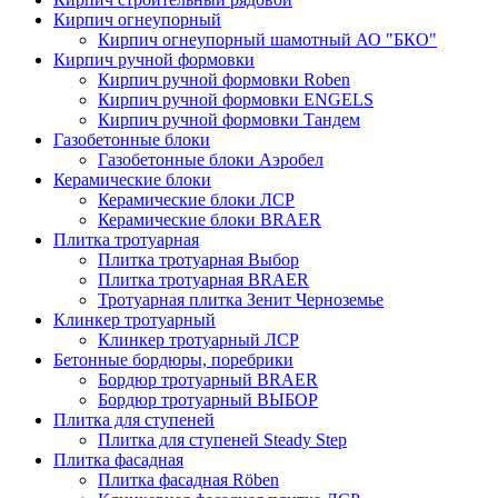
Кирпич огнеупорный
Кирпич огнеупорный шамотный АО "БКО"
Кирпич ручной формовки
Кирпич ручной формовки Roben
Кирпич ручной формовки ENGELS
Кирпич ручной формовки Тандем
Газобетонные блоки
Газобетонные блоки Аэробел
Керамические блоки
Керамические блоки ЛСР
Керамические блоки BRAER
Плитка тротуарная
Плитка тротуарная Выбор
Плитка тротуарная BRAER
Тротуарная плитка Зенит Черноземье
Клинкер тротуарный
Клинкер тротуарный ЛСР
Бетонные бордюры, поребрики
Бордюр тротуарный BRAER
Бордюр тротуарный ВЫБОР
Плитка для ступеней
Плитка для ступеней Steady Step
Плитка фасадная
Плитка фасадная Röben