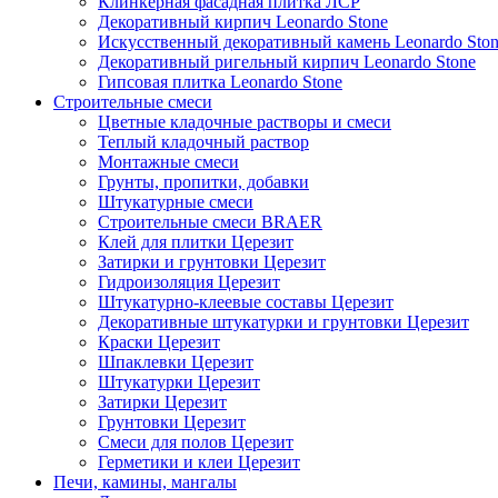
Клинкерная фасадная плитка ЛСР
Декоративный кирпич Leonardo Stone
Искусственный декоративный камень Leonardo Sto
Декоративный ригельный кирпич Leonardo Stone
Гипсовая плитка Leonardo Stone
Строительные смеси
Цветные кладочные растворы и смеси
Теплый кладочный раствор
Монтажные смеси
Грунты, пропитки, добавки
Штукатурные смеси
Строительные смеси BRAER
Клей для плитки Церезит
Затирки и грунтовки Церезит
Гидроизоляция Церезит
Штукатурно-клеевые составы Церезит
Декоративные штукатурки и грунтовки Церезит
Краски Церезит
Шпаклевки Церезит
Штукатурки Церезит
Затирки Церезит
Грунтовки Церезит
Смеси для полов Церезит
Герметики и клеи Церезит
Печи, камины, мангалы