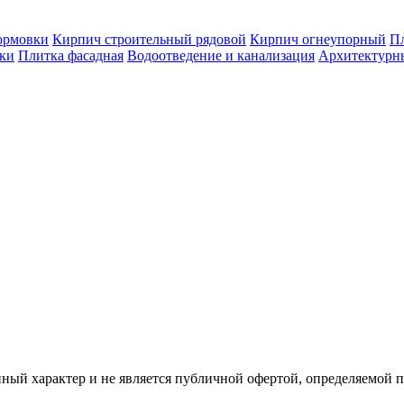
ормовки
Кирпич строительный рядовой
Кирпич огнеупорный
Пл
оки
Плитка фасадная
Водоотведение и канализация
Архитектурн
ый характер и не является публичной офертой, определяемой 