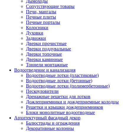
Дымоходы
Сопутствующие товары
Печи, мангалы
Печные плиты
Печные порталы
Колосники
Духовки
Задвижки
Дверки прочистные
Дверки поддувальные
Дверки топочные
Дверки каминные
Тоннели монтажные
Водоотведение и канализация
Водоотводные лотки (пластиковые)
Водоотводные лотки (бетонные)
Водоотводные лотки (полимербетонные)
Пескоуловители
Дренажные решетки для лотков
Дожлеприемники и дождеприемные колодцы
Решетки и крышки дождеприемников
Блоки монолитные водоотводные
Архитектурный фасадный декор
Балюстрады и ограждения
Декоративные колонны