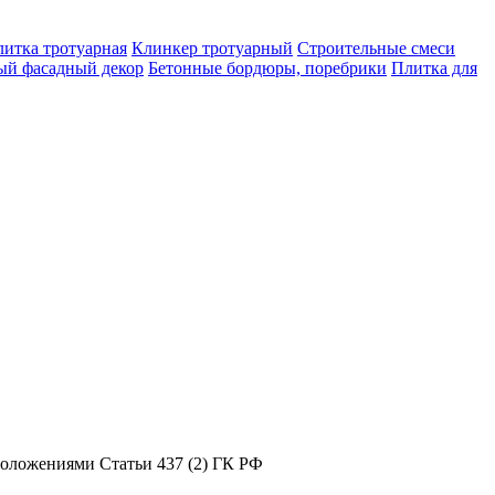
итка тротуарная
Клинкер тротуарный
Строительные смеси
ый фасадный декор
Бетонные бордюры, поребрики
Плитка для
положениями Статьи 437 (2) ГК РФ