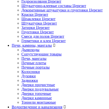
Гидроизоляция Церезит
Штукатурно-клеевые составы Церезит
Декоративные штукатурки и грунтовки Церезит
Краски Церезит
Шпаклевки Церезит
Штукатурки Церезит
Затирки Церезит
Грунтовки Церезит
Смеси для полов Церезит
Герметики и клеи Церезит
Печи, камины, мангалы
Дымоходы
Сопутствующие товары
Печи, мангалы
Печные плиты
Печные порталы
Колосники
Духовки
Задвижки
Дверки прочистные
Дверки поддувальные
Дверки топочные
Дверки каминные
Тоннели монтажные
Водоотведение и канализация