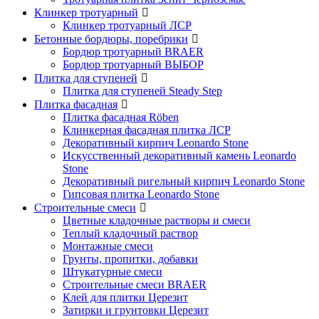
Клинкер тротуарный
Клинкер тротуарный ЛСР
Бетонные бордюры, поребрики
Бордюр тротуарный BRAER
Бордюр тротуарный ВЫБОР
Плитка для ступеней
Плитка для ступеней Steady Step
Плитка фасадная
Плитка фасадная Röben
Клинкерная фасадная плитка ЛСР
Декоративный кирпич Leonardo Stone
Искусственный декоративный камень Leonardo
Stone
Декоративный ригельный кирпич Leonardo Stone
Гипсовая плитка Leonardo Stone
Строительные смеси
Цветные кладочные растворы и смеси
Теплый кладочный раствор
Монтажные смеси
Грунты, пропитки, добавки
Штукатурные смеси
Строительные смеси BRAER
Клей для плитки Церезит
Затирки и грунтовки Церезит