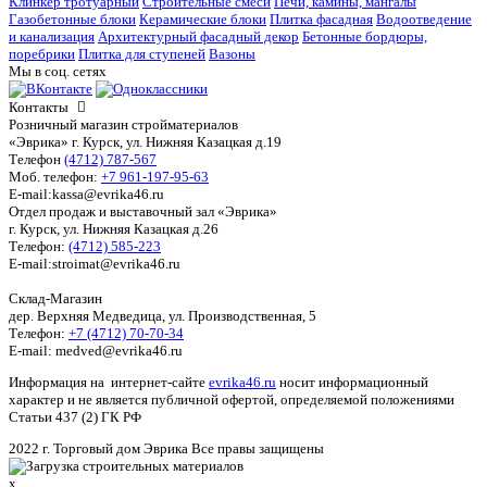
Клинкер тротуарный
Строительные смеси
Печи, камины, мангалы
Газобетонные блоки
Керамические блоки
Плитка фасадная
Водоотведение
и канализация
Архитектурный фасадный декор
Бетонные бордюры,
поребрики
Плитка для ступеней
Вазоны
Мы в соц. сетях
Контакты
Розничный магазин стройматериалов
«Эврика» г. Курск, ул. Нижняя Казацкая д.19
Телефон
(4712) 787-567
Моб. телефон:
+7 961-197-95-63
E-mail:kassa@evrika46.ru
Отдел продаж и выставочный зал «Эврика»
г. Курск, ул. Нижняя Казацкая д.26
Телефон:
(4712) 585-223
E-mail:stroimat@evrika46.ru
Склад-Магазин
дер. Верхняя Медведица, ул. Производственная, 5
Телефон:
+7 (4712) 70-70-34
E-mail: medved@evrika46.ru
Информация на интернет-сайте
evrika46.ru
носит информационный
характер и не является публичной офертой, определяемой положениями
Статьи 437 (2) ГК РФ
2022 г. Торговый дом Эврика Все правы защищены
x