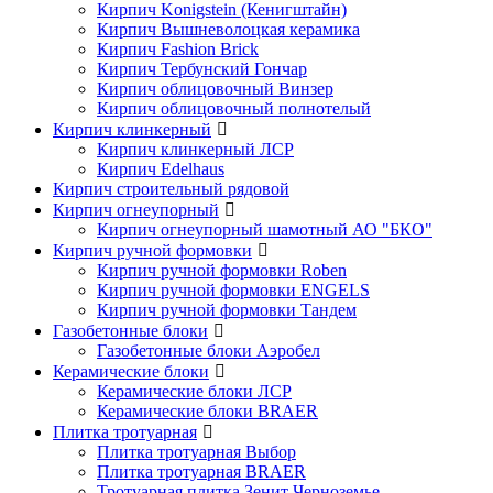
Кирпич Konigstein (Кенигштайн)
Кирпич Вышневолоцкая керамика
Кирпич Fashion Brick
Кирпич Тербунский Гончар
Кирпич облицовочный Винзер
Кирпич облицовочный полнотелый
Кирпич клинкерный
Кирпич клинкерный ЛСР
Кирпич Edelhaus
Кирпич строительный рядовой
Кирпич огнеупорный
Кирпич огнеупорный шамотный АО "БКО"
Кирпич ручной формовки
Кирпич ручной формовки Roben
Кирпич ручной формовки ENGELS
Кирпич ручной формовки Тандем
Газобетонные блоки
Газобетонные блоки Аэробел
Керамические блоки
Керамические блоки ЛСР
Керамические блоки BRAER
Плитка тротуарная
Плитка тротуарная Выбор
Плитка тротуарная BRAER
Тротуарная плитка Зенит Черноземье