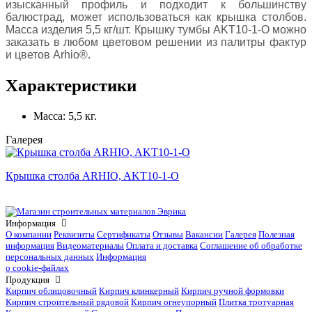
изысканный профиль и подходит к большинству
балюстрад, может использоваться как крышка столбов.
Масса изделия 5,5 кг/шт. Крышку тумбы AKT10-1-O можно
заказать в любом цветовом решении из палитры фактур
и цветов Arhio®.
Характеристики
Масса:
5,5 кг.
Галерея
Крышка столба ARHIO, AKT10-1-O
Информация
О компании
Реквизиты
Сертификаты
Отзывы
Вакансии
Галерея
Полезная
информация
Видеоматериалы
Оплата и доставка
Соглашение об обработке
персональных данных
Информация
о cookie-файлах
Продукция
Кирпич облицовочный
Кирпич клинкерный
Кирпич ручной формовки
Кирпич строительный рядовой
Кирпич огнеупорный
Плитка тротуарная