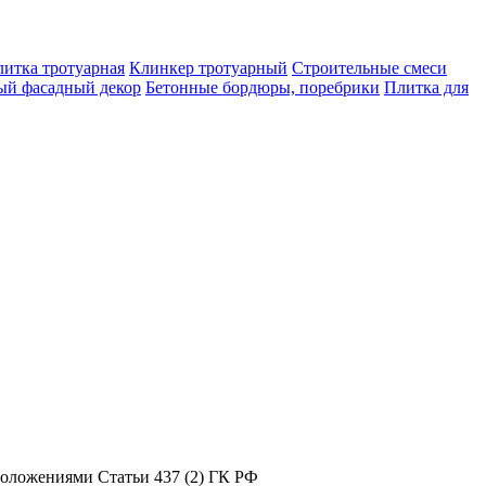
итка тротуарная
Клинкер тротуарный
Строительные смеси
ый фасадный декор
Бетонные бордюры, поребрики
Плитка для
положениями Статьи 437 (2) ГК РФ