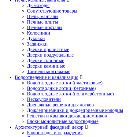
Дымоходы
Сопутствующие товары
Печи, мангалы
Печные плиты
Печные порталы
Колосники
Духовки
Задвижки
Дверки прочистные
Дверки поддувальные
Дверки топочные
Дверки каминные
Тоннели монтажные
Водоотведение и канализация
Водоотводные лотки (пластиковые)
Водоотводные лотки (бетонные)
Водоотводные лотки (полимербетонные)
Пескоуловители
Дренажные решетки для лотков
Дожлеприемники и дождеприемные колодцы
Решетки и крышки дождеприемников
Блоки монолитные водоотводные
Архитектурный фасадный декор
Балюстрады и ограждения