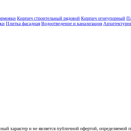
ормовки
Кирпич строительный рядовой
Кирпич огнеупорный
Пл
оки
Плитка фасадная
Водоотведение и канализация
Архитектурн
ый характер и не является публичной офертой, определяемой 