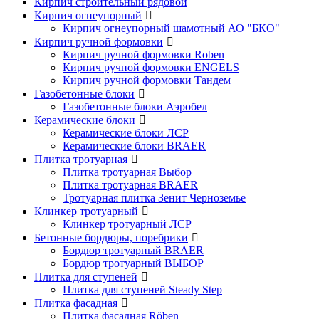
Кирпич строительный рядовой
Кирпич огнеупорный
Кирпич огнеупорный шамотный АО "БКО"
Кирпич ручной формовки
Кирпич ручной формовки Roben
Кирпич ручной формовки ENGELS
Кирпич ручной формовки Тандем
Газобетонные блоки
Газобетонные блоки Аэробел
Керамические блоки
Керамические блоки ЛСР
Керамические блоки BRAER
Плитка тротуарная
Плитка тротуарная Выбор
Плитка тротуарная BRAER
Тротуарная плитка Зенит Черноземье
Клинкер тротуарный
Клинкер тротуарный ЛСР
Бетонные бордюры, поребрики
Бордюр тротуарный BRAER
Бордюр тротуарный ВЫБОР
Плитка для ступеней
Плитка для ступеней Steady Step
Плитка фасадная
Плитка фасадная Röben