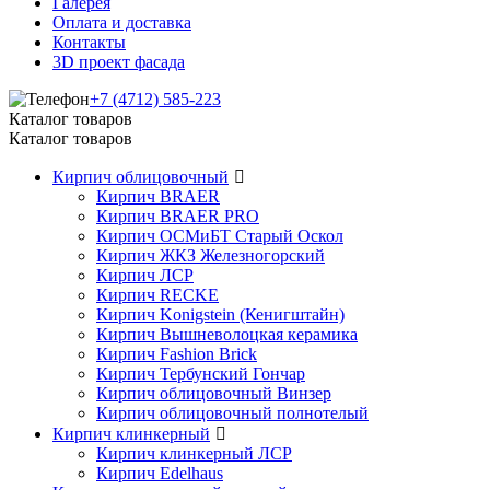
Галерея
Оплата и доставка
Контакты
3D проект фасада
+7 (4712) 585-223
Каталог товаров
Каталог товаров
Кирпич облицовочный
Кирпич BRAER
Кирпич BRAER PRO
Кирпич ОСМиБТ Старый Оскол
Кирпич ЖКЗ Железногорский
Кирпич ЛСР
Кирпич RECKE
Кирпич Konigstein (Кенигштайн)
Кирпич Вышневолоцкая керамика
Кирпич Fashion Brick
Кирпич Тербунский Гончар
Кирпич облицовочный Винзер
Кирпич облицовочный полнотелый
Кирпич клинкерный
Кирпич клинкерный ЛСР
Кирпич Edelhaus