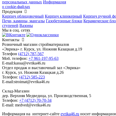
персональных данных
Информация
о cookie-файлах
Продукция
Кирпич облицовочный
Кирпич клинкерный
Кирпич ручной ф
Печи, камины, мангалы
Газобетонные блоки
Керамические бл
ступеней
Вазоны
Мы в соц. сетях
Контакты
Розничный магазин стройматериалов
«Эврика» г. Курск, ул. Нижняя Казацкая д.19
Телефон
(4712) 787-567
Моб. телефон:
+7 961-197-95-63
E-mail:kassa@evrika46.ru
Отдел продаж и выставочный зал «Эврика»
г. Курск, ул. Нижняя Казацкая д.26
Телефон:
(4712) 585-223
E-mail:stroimat@evrika46.ru
Склад-Магазин
дер. Верхняя Медведица, ул. Производственная, 5
Телефон:
+7 (4712) 70-70-34
E-mail: medved@evrika46.ru
Информация на интернет-сайте
evrika46.ru
носит информационн