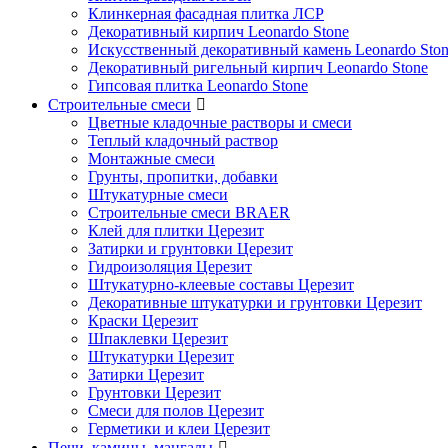
Клинкерная фасадная плитка ЛСР
Декоративный кирпич Leonardo Stone
Искусственный декоративный камень Leonardo Sto
Декоративный ригельный кирпич Leonardo Stone
Гипсовая плитка Leonardo Stone
Строительные смеси
Цветные кладочные растворы и смеси
Теплый кладочный раствор
Монтажные смеси
Грунты, пропитки, добавки
Штукатурные смеси
Строительные смеси BRAER
Клей для плитки Церезит
Затирки и грунтовки Церезит
Гидроизоляция Церезит
Штукатурно-клеевые составы Церезит
Декоративные штукатурки и грунтовки Церезит
Краски Церезит
Шпаклевки Церезит
Штукатурки Церезит
Затирки Церезит
Грунтовки Церезит
Смеси для полов Церезит
Герметики и клеи Церезит
Печи, камины, мангалы