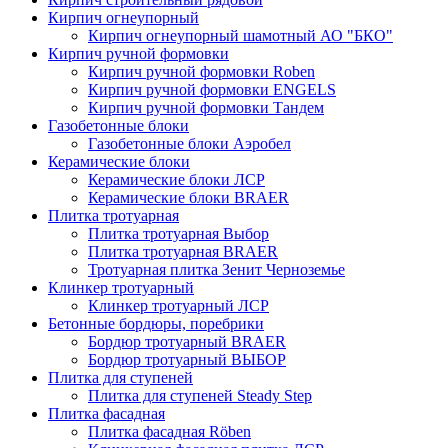
Кирпич огнеупорный
Кирпич огнеупорный шамотный АО "БКО"
Кирпич ручной формовки
Кирпич ручной формовки Roben
Кирпич ручной формовки ENGELS
Кирпич ручной формовки Тандем
Газобетонные блоки
Газобетонные блоки Аэробел
Керамические блоки
Керамические блоки ЛСР
Керамические блоки BRAER
Плитка тротуарная
Плитка тротуарная Выбор
Плитка тротуарная BRAER
Тротуарная плитка Зенит Черноземье
Клинкер тротуарный
Клинкер тротуарный ЛСР
Бетонные бордюры, поребрики
Бордюр тротуарный BRAER
Бордюр тротуарный ВЫБОР
Плитка для ступеней
Плитка для ступеней Steady Step
Плитка фасадная
Плитка фасадная Röben