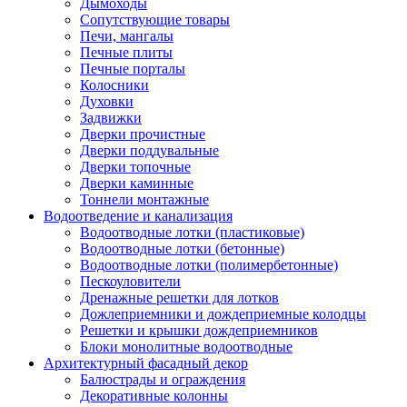
Дымоходы
Сопутствующие товары
Печи, мангалы
Печные плиты
Печные порталы
Колосники
Духовки
Задвижки
Дверки прочистные
Дверки поддувальные
Дверки топочные
Дверки каминные
Тоннели монтажные
Водоотведение и канализация
Водоотводные лотки (пластиковые)
Водоотводные лотки (бетонные)
Водоотводные лотки (полимербетонные)
Пескоуловители
Дренажные решетки для лотков
Дожлеприемники и дождеприемные колодцы
Решетки и крышки дождеприемников
Блоки монолитные водоотводные
Архитектурный фасадный декор
Балюстрады и ограждения
Декоративные колонны