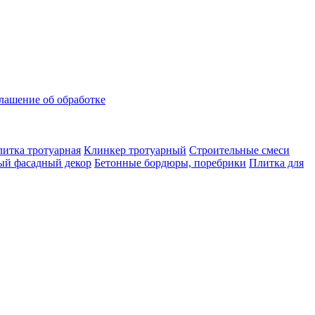
лашение об обработке
итка тротуарная
Клинкер тротуарный
Строительные смеси
ый фасадный декор
Бетонные бордюры, поребрики
Плитка для