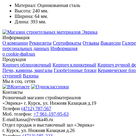
Материал:
Оцинкованная сталь
Высота:
240 мм.
Ширина:
64 мм.
Длина:
393 мм.
Информация
О компании
Реквизиты
Сертификаты
Отзывы
Вакансии
Галере
персональных данных
Информация
о cookie-файлах
Продукция
Кирпич облицовочный
Кирпич клинкерный
Кирпич ручной ф
Печи, камины, мангалы
Газобетонные блоки
Керамические бл
ступеней
Вазоны
Мы в соц. сетях
Контакты
Розничный магазин стройматериалов
«Эврика» г. Курск, ул. Нижняя Казацкая д.19
Телефон
(4712) 787-567
Моб. телефон:
+7 961-197-95-63
E-mail:kassa@evrika46.ru
Отдел продаж и выставочный зал «Эврика»
г. Курск, ул. Нижняя Казацкая д.26
Телефон:
(4712) 585-223