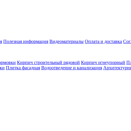
я
Полезная информация
Видеоматериалы
Оплата и доставка
Сог
ормовки
Кирпич строительный рядовой
Кирпич огнеупорный
Пл
оки
Плитка фасадная
Водоотведение и канализация
Архитектурн