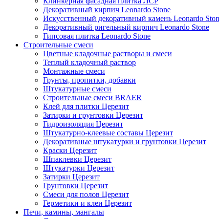
Клинкерная фасадная плитка ЛСР
Декоративный кирпич Leonardo Stone
Искусственный декоративный камень Leonardo Sto
Декоративный ригельный кирпич Leonardo Stone
Гипсовая плитка Leonardo Stone
Строительные смеси
Цветные кладочные растворы и смеси
Теплый кладочный раствор
Монтажные смеси
Грунты, пропитки, добавки
Штукатурные смеси
Строительные смеси BRAER
Клей для плитки Церезит
Затирки и грунтовки Церезит
Гидроизоляция Церезит
Штукатурно-клеевые составы Церезит
Декоративные штукатурки и грунтовки Церезит
Краски Церезит
Шпаклевки Церезит
Штукатурки Церезит
Затирки Церезит
Грунтовки Церезит
Смеси для полов Церезит
Герметики и клеи Церезит
Печи, камины, мангалы