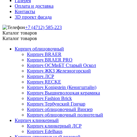
Галерея
Оплата и доставка
Контакты
3D проект фасада
+7 (4712) 585-223
Каталог товаров
Каталог товаров
Кирпич облицовочный
Кирпич BRAER
Кирпич BRAER PRO
Кирпич ОСМиБТ Старый Оскол
Кирпич ЖКЗ Железногорский
Кирпич ЛСР
Кирпич RECKE
Кирпич Konigstein (Кенигштайн)
Кирпич Вышневолоцкая керамика
Кирпич Fashion Brick
Кирпич Тербунский Гончар
Кирпич облицовочный Винзер
Кирпич облицовочный полнотелый
Кирпич клинкерный
Кирпич клинкерный ЛСР
Кирпич Edelhaus
Кирпич строительный рядовой