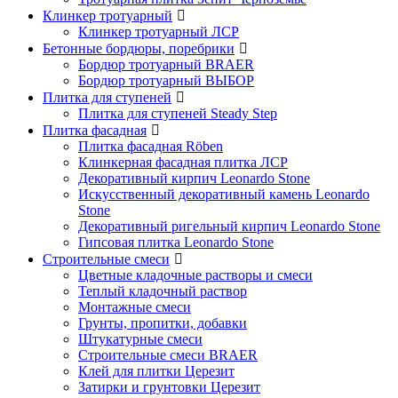
Клинкер тротуарный
Клинкер тротуарный ЛСР
Бетонные бордюры, поребрики
Бордюр тротуарный BRAER
Бордюр тротуарный ВЫБОР
Плитка для ступеней
Плитка для ступеней Steady Step
Плитка фасадная
Плитка фасадная Röben
Клинкерная фасадная плитка ЛСР
Декоративный кирпич Leonardo Stone
Искусственный декоративный камень Leonardo
Stone
Декоративный ригельный кирпич Leonardo Stone
Гипсовая плитка Leonardo Stone
Строительные смеси
Цветные кладочные растворы и смеси
Теплый кладочный раствор
Монтажные смеси
Грунты, пропитки, добавки
Штукатурные смеси
Строительные смеси BRAER
Клей для плитки Церезит
Затирки и грунтовки Церезит