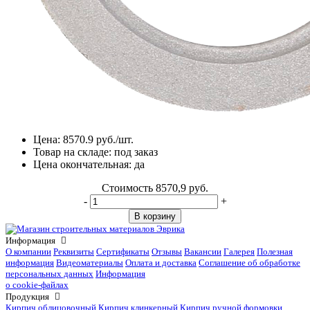
Цена:
8570.9
руб./шт.
Товар на складе:
под заказ
Цена окончательная:
да
Стоимость
8570,9 руб.
-
+
В корзину
Информация
О компании
Реквизиты
Сертификаты
Отзывы
Вакансии
Галерея
Полезная
информация
Видеоматериалы
Оплата и доставка
Соглашение об обработке
персональных данных
Информация
о cookie-файлах
Продукция
Кирпич облицовочный
Кирпич клинкерный
Кирпич ручной формовки