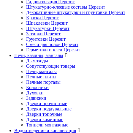
Гидроизоляция Церезит
Штукатурно-клеевые составы Церезит
Декоративные штукатурки и грунтовки Церезит
Краски Церезит
Шпаклевки Церезит
Штукатурки Церезит
Затирки Церезит
Грунтовки Церезит
Смеси для полов Церезит
Герметики и клеи Церезит
Печи, камины, мангалы
Дымоходы
Сопутствующие товары
Печи, мангалы
Печные плиты
Печные порталы
Колосники
Духовки
Задвижки
Дверки прочистные
Дверки поддувальные
Дверки топочные
Дверки каминные
Тоннели монтажные
Водоотведение и канализация