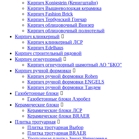
Кирпич Konigstein (Кенигштайн)
Кирпич Вышневолоцкая керамика
Кирпич Fashion Brick
Кирпич Тербунский Гончар
Кирпич облицовочный Винзер
Кирпич облицовочный полнотелый
Кирпич клинкерный
Кирпич клинкерный ЛСР
Кирпич Edelhaus
Кирпич строительный рядовой
Кирпич огнеупорный
Кирпич огнеупорный шамотный АО "БКО"
Кирпич ручной формовки
Кирпич ручной формовки Roben
Кирпич ручной формовки ENGELS
Кирпич ручной формовки Тандем
Газобетонные блоки
Газобетонные блоки Аэробел
Керамические блоки
Керамические блоки ЛСР
Керамические блоки BRAER
Плитка тротуарная
Плитка тротуарная Выбор
Плитка тротуарная BRAER
Тротуарная плитка Зенит Черноземье