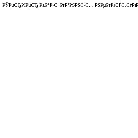
РЎРµСЂРІРµСЂ Р±Р°Р·С‹ РґР°РЅРЅС‹С… РЅРµРґРѕСЃС‚СѓРї