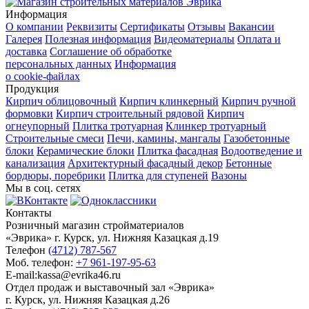
Информация
О компании
Реквизиты
Сертификаты
Отзывы
Вакансии
Галерея
Полезная информация
Видеоматериалы
Оплата и
доставка
Соглашение об обработке
персональных данных
Информация
о cookie-файлах
Продукция
Кирпич облицовочный
Кирпич клинкерный
Кирпич ручной
формовки
Кирпич строительный рядовой
Кирпич
огнеупорный
Плитка тротуарная
Клинкер тротуарный
Строительные смеси
Печи, камины, мангалы
Газобетонные
блоки
Керамические блоки
Плитка фасадная
Водоотведение и
канализация
Архитектурный фасадный декор
Бетонные
бордюры, поребрики
Плитка для ступеней
Вазоны
Мы в соц. сетях
Контакты
Розничный магазин стройматериалов
«Эврика» г. Курск, ул. Нижняя Казацкая д.19
Телефон
(4712) 787-567
Моб. телефон:
+7 961-197-95-63
E-mail:kassa@evrika46.ru
Отдел продаж и выставочный зал «Эврика»
г. Курск, ул. Нижняя Казацкая д.26