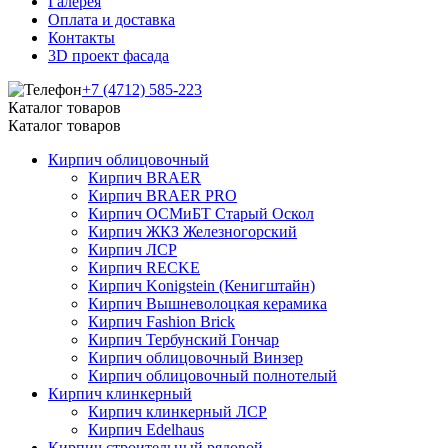
Галерея
Оплата и доставка
Контакты
3D проект фасада
+7 (4712) 585-223
Каталог товаров
Каталог товаров
Кирпич облицовочный
Кирпич BRAER
Кирпич BRAER PRO
Кирпич ОСМиБТ Старый Оскол
Кирпич ЖКЗ Железногорский
Кирпич ЛСР
Кирпич RECKE
Кирпич Konigstein (Кенигштайн)
Кирпич Вышневолоцкая керамика
Кирпич Fashion Brick
Кирпич Тербунский Гончар
Кирпич облицовочный Винзер
Кирпич облицовочный полнотелый
Кирпич клинкерный
Кирпич клинкерный ЛСР
Кирпич Edelhaus
Кирпич строительный рядовой