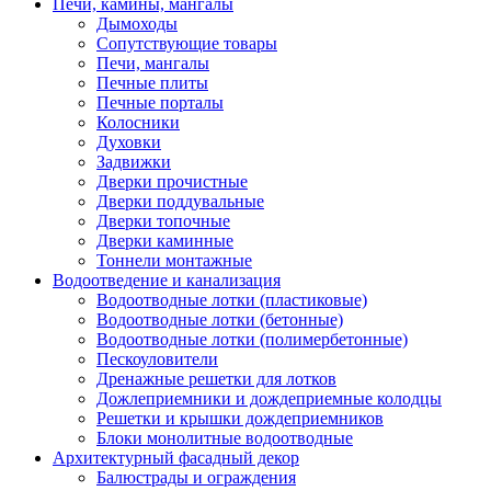
Печи, камины, мангалы
Дымоходы
Сопутствующие товары
Печи, мангалы
Печные плиты
Печные порталы
Колосники
Духовки
Задвижки
Дверки прочистные
Дверки поддувальные
Дверки топочные
Дверки каминные
Тоннели монтажные
Водоотведение и канализация
Водоотводные лотки (пластиковые)
Водоотводные лотки (бетонные)
Водоотводные лотки (полимербетонные)
Пескоуловители
Дренажные решетки для лотков
Дожлеприемники и дождеприемные колодцы
Решетки и крышки дождеприемников
Блоки монолитные водоотводные
Архитектурный фасадный декор
Балюстрады и ограждения