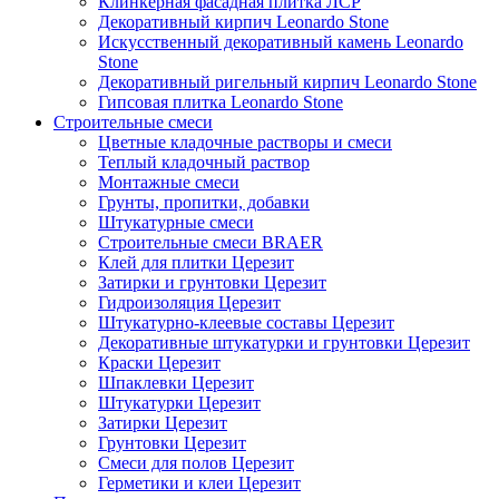
Клинкерная фасадная плитка ЛСР
Декоративный кирпич Leonardo Stone
Искусственный декоративный камень Leonardo
Stone
Декоративный ригельный кирпич Leonardo Stone
Гипсовая плитка Leonardo Stone
Строительные смеси
Цветные кладочные растворы и смеси
Теплый кладочный раствор
Монтажные смеси
Грунты, пропитки, добавки
Штукатурные смеси
Строительные смеси BRAER
Клей для плитки Церезит
Затирки и грунтовки Церезит
Гидроизоляция Церезит
Штукатурно-клеевые составы Церезит
Декоративные штукатурки и грунтовки Церезит
Краски Церезит
Шпаклевки Церезит
Штукатурки Церезит
Затирки Церезит
Грунтовки Церезит
Смеси для полов Церезит
Герметики и клеи Церезит