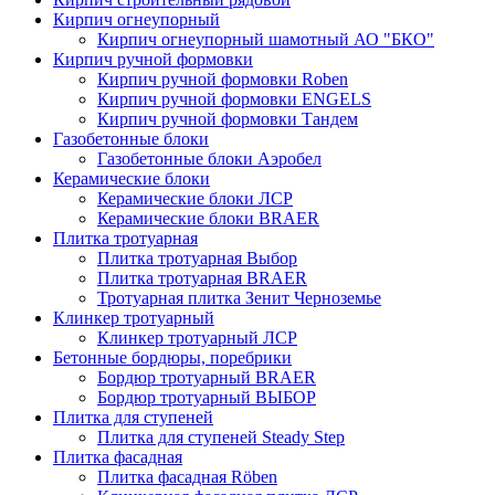
Кирпич огнеупорный
Кирпич огнеупорный шамотный АО "БКО"
Кирпич ручной формовки
Кирпич ручной формовки Roben
Кирпич ручной формовки ENGELS
Кирпич ручной формовки Тандем
Газобетонные блоки
Газобетонные блоки Аэробел
Керамические блоки
Керамические блоки ЛСР
Керамические блоки BRAER
Плитка тротуарная
Плитка тротуарная Выбор
Плитка тротуарная BRAER
Тротуарная плитка Зенит Черноземье
Клинкер тротуарный
Клинкер тротуарный ЛСР
Бетонные бордюры, поребрики
Бордюр тротуарный BRAER
Бордюр тротуарный ВЫБОР
Плитка для ступеней
Плитка для ступеней Steady Step
Плитка фасадная
Плитка фасадная Röben