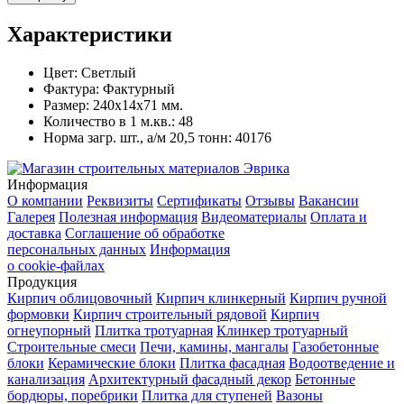
Характеристики
Цвет:
Светлый
Фактура:
Фактурный
Размер:
240x14x71 мм.
Количество в 1 м.кв.:
48
Норма загр. шт., а/м 20,5 тонн:
40176
Информация
О компании
Реквизиты
Сертификаты
Отзывы
Вакансии
Галерея
Полезная информация
Видеоматериалы
Оплата и
доставка
Соглашение об обработке
персональных данных
Информация
о cookie-файлах
Продукция
Кирпич облицовочный
Кирпич клинкерный
Кирпич ручной
формовки
Кирпич строительный рядовой
Кирпич
огнеупорный
Плитка тротуарная
Клинкер тротуарный
Строительные смеси
Печи, камины, мангалы
Газобетонные
блоки
Керамические блоки
Плитка фасадная
Водоотведение и
канализация
Архитектурный фасадный декор
Бетонные
бордюры, поребрики
Плитка для ступеней
Вазоны