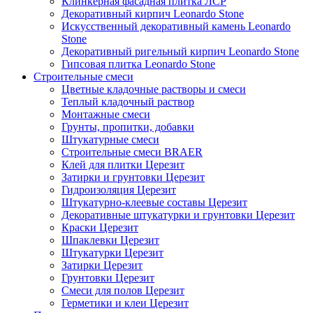
Клинкерная фасадная плитка ЛСР
Декоративный кирпич Leonardo Stone
Искусственный декоративный камень Leonardo
Stone
Декоративный ригельный кирпич Leonardo Stone
Гипсовая плитка Leonardo Stone
Строительные смеси
Цветные кладочные растворы и смеси
Теплый кладочный раствор
Монтажные смеси
Грунты, пропитки, добавки
Штукатурные смеси
Строительные смеси BRAER
Клей для плитки Церезит
Затирки и грунтовки Церезит
Гидроизоляция Церезит
Штукатурно-клеевые составы Церезит
Декоративные штукатурки и грунтовки Церезит
Краски Церезит
Шпаклевки Церезит
Штукатурки Церезит
Затирки Церезит
Грунтовки Церезит
Смеси для полов Церезит
Герметики и клеи Церезит