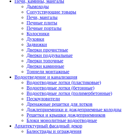
Печи, камины, мангалы
Дымоходы
Сопутствующие товары
Печи, мангалы
Печные плиты
Печные порталы
Колосники
Духовки
Задвижки
Дверки прочистные
Дверки поддувальные
Дверки топочные
Дверки каминные
Тоннели монтажные
Водоотведение и канализация
Водоотводные лотки (пластиковые)
Водоотводные лотки (бетонные)
Водоотводные лотки (полимербетонные)
Пескоуловители
Дренажные решетки для лотков
Дожлеприемники и дождеприемные колодцы
Решетки и крышки дождеприемников
Блоки монолитные водоотводные
Архитектурный фасадный декор
Балюстрады и ограждения