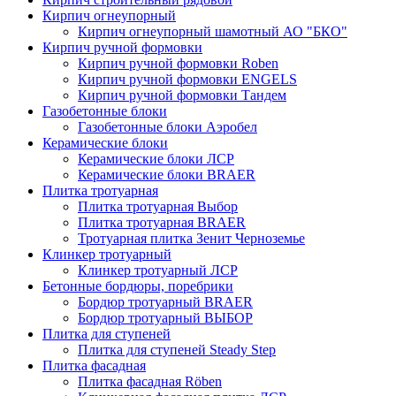
Кирпич огнеупорный
Кирпич огнеупорный шамотный АО "БКО"
Кирпич ручной формовки
Кирпич ручной формовки Roben
Кирпич ручной формовки ENGELS
Кирпич ручной формовки Тандем
Газобетонные блоки
Газобетонные блоки Аэробел
Керамические блоки
Керамические блоки ЛСР
Керамические блоки BRAER
Плитка тротуарная
Плитка тротуарная Выбор
Плитка тротуарная BRAER
Тротуарная плитка Зенит Черноземье
Клинкер тротуарный
Клинкер тротуарный ЛСР
Бетонные бордюры, поребрики
Бордюр тротуарный BRAER
Бордюр тротуарный ВЫБОР
Плитка для ступеней
Плитка для ступеней Steady Step
Плитка фасадная
Плитка фасадная Röben