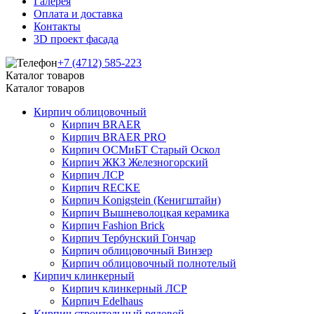
Галерея
Оплата и доставка
Контакты
3D проект фасада
+7 (4712) 585-223
Каталог товаров
Каталог товаров
Кирпич облицовочный
Кирпич BRAER
Кирпич BRAER PRO
Кирпич ОСМиБТ Старый Оскол
Кирпич ЖКЗ Железногорский
Кирпич ЛСР
Кирпич RECKE
Кирпич Konigstein (Кенигштайн)
Кирпич Вышневолоцкая керамика
Кирпич Fashion Brick
Кирпич Тербунский Гончар
Кирпич облицовочный Винзер
Кирпич облицовочный полнотелый
Кирпич клинкерный
Кирпич клинкерный ЛСР
Кирпич Edelhaus
Кирпич строительный рядовой