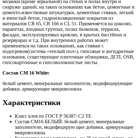
мозаики (кроме зеркальной) на стенах и полах внутри и
снаружи зданий, на таких основаниях как бетон, цементные и
цементо-известковые штукатурки, цементные стяжки, легкий
и ячеистый бетон, гидроизоляционные покрытия из
материалов CR 65, CR 166 и CL 51. Применяется на цоколях,
парапетах, входных группах, полах балконов, террасах,
фасадах, эксплуатируемых кровлях, в крытых бассейнах и
резервуарах и т.д. При внутренних работах может
применяться на таких основаниях, как стяжки с
подогревом(система «теплый пол»), гипсовые и ангидритные
основания, существующие плиточные облицовки, ДСП, OSB,
гипсокартонные и гипсоволокнистые листы.
Состав CM 16 White:
белый цемент, минеральные заполнители, модифицирующие
добавки, армирующие микроволокна
Характеристики
Класс клея по ГОСТ Р 56387:
С2 ТЕ
Состав СM16 БЕЛЫЙ:
белый цемент, минеральные
заполнители, модифицирую щие добавки, армирующие
микроволокна