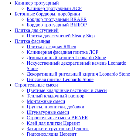
Клинкер тротуарный
Клинкер тротуарный ЛСР
Бетонные бордюры, поребрики
Бордюр тротуарный BRAER
Бордюр тротуарный ВЫБОР
Плитка для ступеней
Плитка для ступеней Steady Step
Плитка фасадная
Плитка фасадная Röben
Клинкерная фасадная плитка ЛСР
Декоративный кирпич Leonardo Stone
Искусственный декоративный камень Leonardo
Stone
Декоративный ригельный кирпич Leonardo Stone
Гипсовая плитка Leonardo Stone
Строительные смеси
Цветные кладочные растворы и смеси
Теплый кладочный раствор
Монтажные смеси
Грунты, пропитки, добавки
Штукатурные смеси
Строительные смеси BRAER
Клей для плитки Церезит
Затирки и грунтовки Церезит
Гидроизоляция Церезит