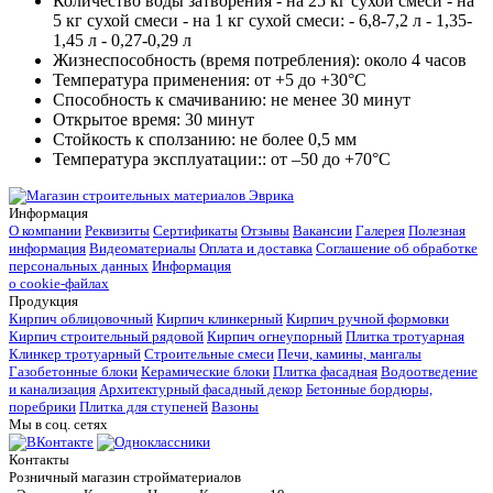
Количество воды затворения - на 25 кг сухой смеси - на
5 кг сухой смеси - на 1 кг сухой смеси:
- 6,8-7,2 л - 1,35-
1,45 л - 0,27-0,29 л
Жизнеспособность (время потребления):
около 4 часов
Температура применения:
от +5 до +30°С
Способность к смачиванию:
не менее 30 минут
Открытое время:
30 минут
Стойкость к сползанию:
не более 0,5 мм
Температура эксплуатации::
от –50 до +70°С
Информация
О компании
Реквизиты
Сертификаты
Отзывы
Вакансии
Галерея
Полезная
информация
Видеоматериалы
Оплата и доставка
Соглашение об обработке
персональных данных
Информация
о cookie-файлах
Продукция
Кирпич облицовочный
Кирпич клинкерный
Кирпич ручной формовки
Кирпич строительный рядовой
Кирпич огнеупорный
Плитка тротуарная
Клинкер тротуарный
Строительные смеси
Печи, камины, мангалы
Газобетонные блоки
Керамические блоки
Плитка фасадная
Водоотведение
и канализация
Архитектурный фасадный декор
Бетонные бордюры,
поребрики
Плитка для ступеней
Вазоны
Мы в соц. сетях
Контакты
Розничный магазин стройматериалов