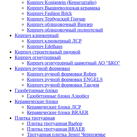
Кирпич Konigstein (Кенигштайн)
Кирпич Вышневолоцкая керамика
Кирпич Fashion Brick
Кирпич Тербунский Гончар
Кирпич облицовочный Винзер
Кирпич облицовочный полнотелый
Кирпич клинкерный
Кирпич клинкерный ЛСР
Кирпич Edelhaus
Кирпич строительный рядовой
Кирпич огнеупорный
Кирпич огнеупорный шамотный АО "БКО"
Кирпич ручной формовки
Кирпич ручной формовки Roben
Кирпич ручной формовки ENGELS
Кирпич ручной формовки Тандем
Газобетонные блоки
Газобетонные блоки Аэробел
Керамические блоки
Керамические блоки ЛСР
Керамические блоки BRAER
Плитка тротуарная
Плитка тротуарная Выбор
Плитка тротуарная BRAER
Тротуарная плитка Зенит Черноземье