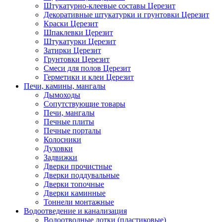
Штукатурно-клеевые составы Церезит
Декоративные штукатурки и грунтовки Церезит
Краски Церезит
Шпаклевки Церезит
Штукатурки Церезит
Затирки Церезит
Грунтовки Церезит
Смеси для полов Церезит
Герметики и клеи Церезит
Печи, камины, мангалы
Дымоходы
Сопутствующие товары
Печи, мангалы
Печные плиты
Печные порталы
Колосники
Духовки
Задвижки
Дверки прочистные
Дверки поддувальные
Дверки топочные
Дверки каминные
Тоннели монтажные
Водоотведение и канализация
Водоотводные лотки (пластиковые)