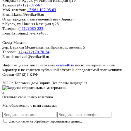
«Эврика» г. Курск, ул. Нижняя Казацкая д.19
Телефон
(4712) 787-567
Моб. телефон:
+7 961-197-95-63
E-mail:kassa@evrika46.ru
Отдел продаж и выставочный зал «Эврика»
г. Курск, ул. Нижняя Казацкая д.26
Телефон:
(4712) 585-223
E-mail:stroimat@evrika46.ru
Склад-Магазин
дер. Верхняя Медведица, ул. Производственная, 5
Телефон:
+7 (4712) 70-70-34
E-mail: medved@evrika46.ru
Информация на интернет-сайте
evrika46.ru
носит информационный
характер и не является публичной офертой, определяемой положениями
Статьи 437 (2) ГК РФ
2022 г. Торговый дом Эврика Все правы защищены
x
Оставьте свой номер телефона
Мы обязательно с вами свяжемся
Даю согласие на обработку персональных данных