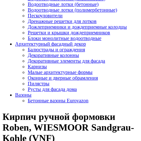
Водоотводные лотки (бетонные)
Водоотводные лотки (полимербетонные)
Пескоуловители
Дренажные решетки для лотков
Дожлеприемники и дождеприемные колодцы
Решетки и крышки дождеприемников
Блоки монолитные водоотводные
Архитектурный фасадный декор
Балюстрады и ограждения
Декоративные колонны
Декоративные элементы для фасада
Карнизы
Малые архитектурные формы
Оконные и дверные обрамления
Пилястры
Русты для фасада дома
Вазоны
Бетонные вазоны Eurovazon
Кирпич ручной формовки
Roben, WIESMOOR Sandgrau-
Kohle (VNF)