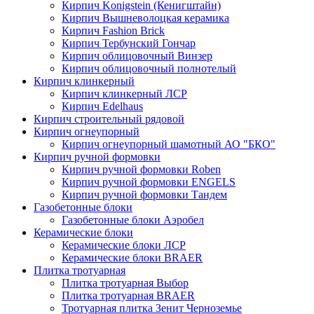
Кирпич Konigstein (Кенигштайн)
Кирпич Вышневолоцкая керамика
Кирпич Fashion Brick
Кирпич Тербунский Гончар
Кирпич облицовочный Винзер
Кирпич облицовочный полнотелый
Кирпич клинкерный
Кирпич клинкерный ЛСР
Кирпич Edelhaus
Кирпич строительный рядовой
Кирпич огнеупорный
Кирпич огнеупорный шамотный АО "БКО"
Кирпич ручной формовки
Кирпич ручной формовки Roben
Кирпич ручной формовки ENGELS
Кирпич ручной формовки Тандем
Газобетонные блоки
Газобетонные блоки Аэробел
Керамические блоки
Керамические блоки ЛСР
Керамические блоки BRAER
Плитка тротуарная
Плитка тротуарная Выбор
Плитка тротуарная BRAER
Тротуарная плитка Зенит Черноземье