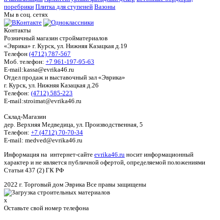
поребрики
Плитка для ступеней
Вазоны
Мы в соц. сетях
Контакты
Розничный магазин стройматериалов
«Эврика» г. Курск, ул. Нижняя Казацкая д.19
Телефон
(4712) 787-567
Моб. телефон:
+7 961-197-95-63
E-mail:kassa@evrika46.ru
Отдел продаж и выставочный зал «Эврика»
г. Курск, ул. Нижняя Казацкая д.26
Телефон:
(4712) 585-223
E-mail:stroimat@evrika46.ru
Склад-Магазин
дер. Верхняя Медведица, ул. Производственная, 5
Телефон:
+7 (4712) 70-70-34
E-mail: medved@evrika46.ru
Информация на интернет-сайте
evrika46.ru
носит информационный
характер и не является публичной офертой, определяемой положениями
Статьи 437 (2) ГК РФ
2022 г. Торговый дом Эврика Все правы защищены
x
Оставьте свой номер телефона