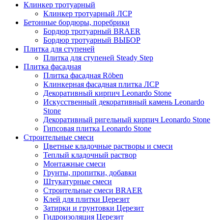
Клинкер тротуарный
Клинкер тротуарный ЛСР
Бетонные бордюры, поребрики
Бордюр тротуарный BRAER
Бордюр тротуарный ВЫБОР
Плитка для ступеней
Плитка для ступеней Steady Step
Плитка фасадная
Плитка фасадная Röben
Клинкерная фасадная плитка ЛСР
Декоративный кирпич Leonardo Stone
Искусственный декоративный камень Leonardo
Stone
Декоративный ригельный кирпич Leonardo Stone
Гипсовая плитка Leonardo Stone
Строительные смеси
Цветные кладочные растворы и смеси
Теплый кладочный раствор
Монтажные смеси
Грунты, пропитки, добавки
Штукатурные смеси
Строительные смеси BRAER
Клей для плитки Церезит
Затирки и грунтовки Церезит
Гидроизоляция Церезит