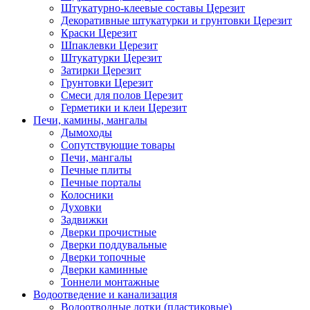
Штукатурно-клеевые составы Церезит
Декоративные штукатурки и грунтовки Церезит
Краски Церезит
Шпаклевки Церезит
Штукатурки Церезит
Затирки Церезит
Грунтовки Церезит
Смеси для полов Церезит
Герметики и клеи Церезит
Печи, камины, мангалы
Дымоходы
Сопутствующие товары
Печи, мангалы
Печные плиты
Печные порталы
Колосники
Духовки
Задвижки
Дверки прочистные
Дверки поддувальные
Дверки топочные
Дверки каминные
Тоннели монтажные
Водоотведение и канализация
Водоотводные лотки (пластиковые)