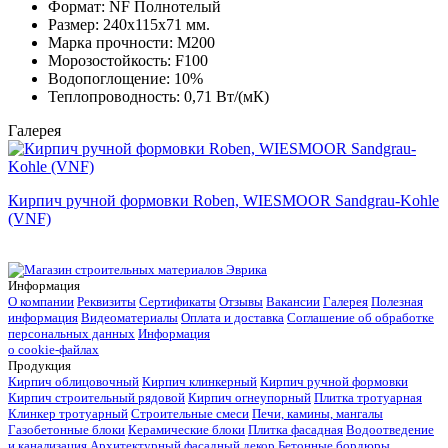
Формат:
NF Полнотелый
Размер:
240x115x71 мм.
Марка прочности:
М200
Морозостойкость:
F100
Водопоглощение:
10%
Теплопроводность:
0,71 Вт/(мК)
Галерея
Кирпич ручной формовки Roben, WIESMOOR Sandgrau-Kohle
(VNF)
Информация
О компании
Реквизиты
Сертификаты
Отзывы
Вакансии
Галерея
Полезная
информация
Видеоматериалы
Оплата и доставка
Соглашение об обработке
персональных данных
Информация
о cookie-файлах
Продукция
Кирпич облицовочный
Кирпич клинкерный
Кирпич ручной формовки
Кирпич строительный рядовой
Кирпич огнеупорный
Плитка тротуарная
Клинкер тротуарный
Строительные смеси
Печи, камины, мангалы
Газобетонные блоки
Керамические блоки
Плитка фасадная
Водоотведение
и канализация
Архитектурный фасадный декор
Бетонные бордюры,