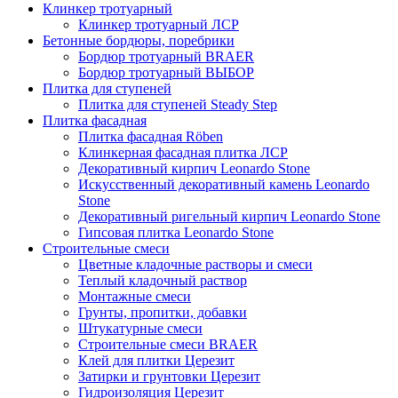
Клинкер тротуарный
Клинкер тротуарный ЛСР
Бетонные бордюры, поребрики
Бордюр тротуарный BRAER
Бордюр тротуарный ВЫБОР
Плитка для ступеней
Плитка для ступеней Steady Step
Плитка фасадная
Плитка фасадная Röben
Клинкерная фасадная плитка ЛСР
Декоративный кирпич Leonardo Stone
Искусственный декоративный камень Leonardo
Stone
Декоративный ригельный кирпич Leonardo Stone
Гипсовая плитка Leonardo Stone
Строительные смеси
Цветные кладочные растворы и смеси
Теплый кладочный раствор
Монтажные смеси
Грунты, пропитки, добавки
Штукатурные смеси
Строительные смеси BRAER
Клей для плитки Церезит
Затирки и грунтовки Церезит
Гидроизоляция Церезит