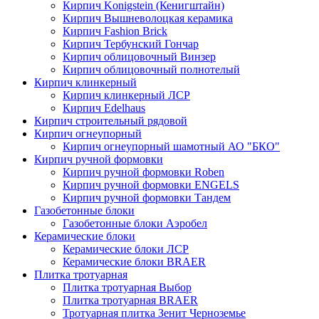
Кирпич Konigstein (Кенигштайн)
Кирпич Вышневолоцкая керамика
Кирпич Fashion Brick
Кирпич Тербунский Гончар
Кирпич облицовочный Винзер
Кирпич облицовочный полнотелый
Кирпич клинкерный
Кирпич клинкерный ЛСР
Кирпич Edelhaus
Кирпич строительный рядовой
Кирпич огнеупорный
Кирпич огнеупорный шамотный АО "БКО"
Кирпич ручной формовки
Кирпич ручной формовки Roben
Кирпич ручной формовки ENGELS
Кирпич ручной формовки Тандем
Газобетонные блоки
Газобетонные блоки Аэробел
Керамические блоки
Керамические блоки ЛСР
Керамические блоки BRAER
Плитка тротуарная
Плитка тротуарная Выбор
Плитка тротуарная BRAER
Тротуарная плитка Зенит Черноземье