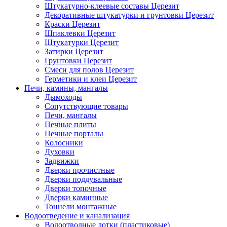
Штукатурно-клеевые составы Церезит
Декоративные штукатурки и грунтовки Церезит
Краски Церезит
Шпаклевки Церезит
Штукатурки Церезит
Затирки Церезит
Грунтовки Церезит
Смеси для полов Церезит
Герметики и клеи Церезит
Печи, камины, мангалы
Дымоходы
Сопутствующие товары
Печи, мангалы
Печные плиты
Печные порталы
Колосники
Духовки
Задвижки
Дверки прочистные
Дверки поддувальные
Дверки топочные
Дверки каминные
Тоннели монтажные
Водоотведение и канализация
Водоотводные лотки (пластиковые)