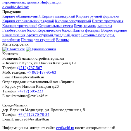
персональных данных
Информация
о cookie-файлах
Продукция
Кирпич облицовочный
Кирпич клинкерный
Кирпич ручной формовки
Кирпич строительный рядовой
Кирпич огнеупорный
Плитка тротуарная
Клинкер тротуарный
Строительные смеси
Печи, камины, мангалы
Газобетонные блоки
Керамические блоки
Плитка фасадная
Водоотведение
и канализация
Архитектурный фасадный декор
Бетонные бордюры,
поребрики
Плитка для ступеней
Вазоны
Мы в соц. сетях
Контакты
Розничный магазин стройматериалов
«Эврика» г. Курск, ул. Нижняя Казацкая д.19
Телефон
(4712) 787-567
Моб. телефон:
+7 961-197-95-63
E-mail:kassa@evrika46.ru
Отдел продаж и выставочный зал «Эврика»
г. Курск, ул. Нижняя Казацкая д.26
Телефон:
(4712) 585-223
E-mail:stroimat@evrika46.ru
Склад-Магазин
дер. Верхняя Медведица, ул. Производственная, 5
Телефон:
+7 (4712) 70-70-34
E-mail: medved@evrika46.ru
Информация на интернет-сайте
evrika46.ru
носит информационный