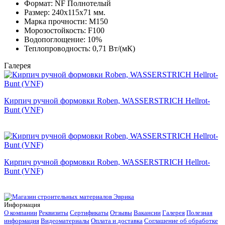
Формат:
NF Полнотелый
Размер:
240x115x71 мм.
Марка прочности:
М150
Морозостойкость:
F100
Водопоглощение:
10%
Теплопроводность:
0,71 Вт/(мК)
Галерея
Кирпич ручной формовки Roben, WASSERSTRICH Hellrot-
Bunt (VNF)
Кирпич ручной формовки Roben, WASSERSTRICH Hellrot-
Bunt (VNF)
Информация
О компании
Реквизиты
Сертификаты
Отзывы
Вакансии
Галерея
Полезная
информация
Видеоматериалы
Оплата и доставка
Соглашение об обработке