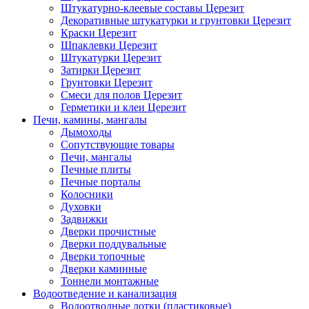
Штукатурно-клеевые составы Церезит
Декоративные штукатурки и грунтовки Церезит
Краски Церезит
Шпаклевки Церезит
Штукатурки Церезит
Затирки Церезит
Грунтовки Церезит
Смеси для полов Церезит
Герметики и клеи Церезит
Печи, камины, мангалы
Дымоходы
Сопутствующие товары
Печи, мангалы
Печные плиты
Печные порталы
Колосники
Духовки
Задвижки
Дверки прочистные
Дверки поддувальные
Дверки топочные
Дверки каминные
Тоннели монтажные
Водоотведение и канализация
Водоотводные лотки (пластиковые)