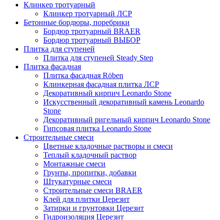
Клинкер тротуарный
Клинкер тротуарный ЛСР
Бетонные бордюры, поребрики
Бордюр тротуарный BRAER
Бордюр тротуарный ВЫБОР
Плитка для ступеней
Плитка для ступеней Steady Step
Плитка фасадная
Плитка фасадная Röben
Клинкерная фасадная плитка ЛСР
Декоративный кирпич Leonardo Stone
Искусственный декоративный камень Leonardo
Stone
Декоративный ригельный кирпич Leonardo Stone
Гипсовая плитка Leonardo Stone
Строительные смеси
Цветные кладочные растворы и смеси
Теплый кладочный раствор
Монтажные смеси
Грунты, пропитки, добавки
Штукатурные смеси
Строительные смеси BRAER
Клей для плитки Церезит
Затирки и грунтовки Церезит
Гидроизоляция Церезит