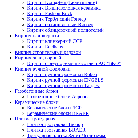
Кирпич Konigstein (Кенигштайн)
Кирпич Вышневолоцкая керамика
Кирпич Fashion Brick
Кирпич Тербунский Гончар
Кирпич облицовочный Винзер
Кирпич облицовочный полнотелый
Кирпич клинкерный
Кирпич клинкерный ЛСР
Кирпич Edelhaus
Кирпич строительный рядовой
Кирпич огнеупорный
Кирпич огнеупорный шамотный АО "БКО"
Кирпич ручной формовки
Кирпич ручной формовки Roben
Кирпич ручной формовки ENGELS
Кирпич ручной формовки Тандем
Газобетонные блоки
Газобетонные блоки Аэробел
Керамические блоки
Керамические блоки ЛСР
Керамические блоки BRAER
Плитка тротуарная
Плитка тротуарная Выбор
Плитка тротуарная BRAER
Тротуарная плитка Зенит Черноземье