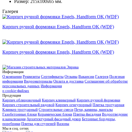
Размер:
215x100x65 мм.
Галерея
Кирпич ручной формовки Engels, Handform OK (WDF)
Кирпич ручной формовки Engels, Handform OK (WDF)
Информация
О компании
Реквизиты
Сертификаты
Отзывы
Вакансии
Галерея
Полезная
информация
Видеоматериалы
Оплата и доставка
Соглашение об обработке
персональных данных
Информация
о cookie-файлах
Продукция
Кирпич облицовочный
Кирпич клинкерный
Кирпич ручной формовки
Кирпич строительный рядовой
Кирпич огнеупорный
Плитка тротуарная
Клинкер тротуарный
Строительные смеси
Печи, камины, мангалы
Газобетонные блоки
Керамические блоки
Плитка фасадная
Водоотведение
и канализация
Архитектурный фасадный декор
Бетонные бордюры,
поребрики
Плитка для ступеней
Вазоны
Мы в соц. сетях