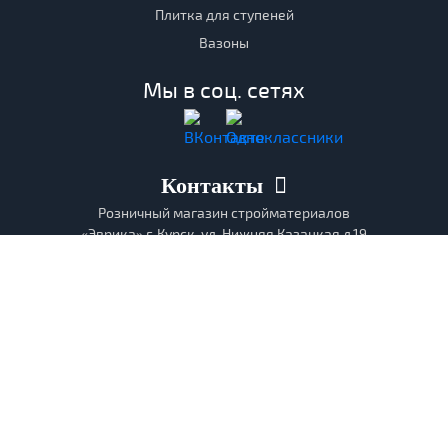
Плитка для ступеней
Вазоны
Мы в соц. сетях
Контакты
Розничный магазин стройматериалов
«Эврика» г. Курск, ул. Нижняя Казацкая д.19
Телефон
(4712) 787-567
Моб. телефон:
+7 961-197-95-63
E-mail:kassa@evrika46.ru
Отдел продаж и выставочный зал «Эврика»
г. Курск, ул. Нижняя Казацкая д.26
Телефон:
(4712) 585-223
E-mail:stroimat@evrika46.ru