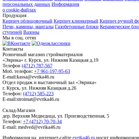
персональных данных
Информация
о cookie-файлах
Продукция
Кирпич облицовочный
Кирпич клинкерный
Кирпич ручной ф
Печи, камины, мангалы
Газобетонные блоки
Керамические бл
ступеней
Вазоны
Мы в соц. сетях
Контакты
Розничный магазин стройматериалов
«Эврика» г. Курск, ул. Нижняя Казацкая д.19
Телефон
(4712) 787-567
Моб. телефон:
+7 961-197-95-63
E-mail:kassa@evrika46.ru
Отдел продаж и выставочный зал «Эврика»
г. Курск, ул. Нижняя Казацкая д.26
Телефон:
(4712) 585-223
E-mail:stroimat@evrika46.ru
Склад-Магазин
дер. Верхняя Медведица, ул. Производственная, 5
Телефон:
+7 (4712) 70-70-34
E-mail: medved@evrika46.ru
Информация на интернет-сайте
evrika46.ru
носит информационн