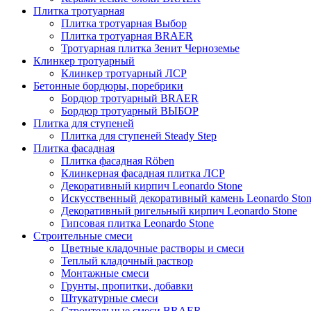
Плитка тротуарная
Плитка тротуарная Выбор
Плитка тротуарная BRAER
Тротуарная плитка Зенит Черноземье
Клинкер тротуарный
Клинкер тротуарный ЛСР
Бетонные бордюры, поребрики
Бордюр тротуарный BRAER
Бордюр тротуарный ВЫБОР
Плитка для ступеней
Плитка для ступеней Steady Step
Плитка фасадная
Плитка фасадная Röben
Клинкерная фасадная плитка ЛСР
Декоративный кирпич Leonardo Stone
Искусственный декоративный камень Leonardo Sto
Декоративный ригельный кирпич Leonardo Stone
Гипсовая плитка Leonardo Stone
Строительные смеси
Цветные кладочные растворы и смеси
Теплый кладочный раствор
Монтажные смеси
Грунты, пропитки, добавки
Штукатурные смеси
Строительные смеси BRAER