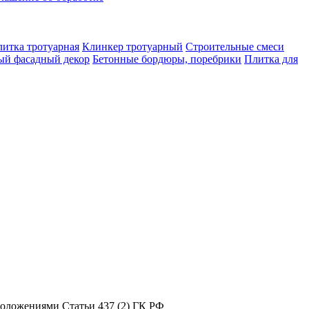
итка тротуарная
Клинкер тротуарный
Строительные смеси
ый фасадный декор
Бетонные бордюры, поребрики
Плитка для
положениями Статьи 437 (2) ГК РФ