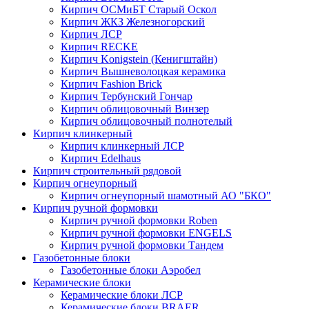
Кирпич ОСМиБТ Старый Оскол
Кирпич ЖКЗ Железногорский
Кирпич ЛСР
Кирпич RECKE
Кирпич Konigstein (Кенигштайн)
Кирпич Вышневолоцкая керамика
Кирпич Fashion Brick
Кирпич Тербунский Гончар
Кирпич облицовочный Винзер
Кирпич облицовочный полнотелый
Кирпич клинкерный
Кирпич клинкерный ЛСР
Кирпич Edelhaus
Кирпич строительный рядовой
Кирпич огнеупорный
Кирпич огнеупорный шамотный АО "БКО"
Кирпич ручной формовки
Кирпич ручной формовки Roben
Кирпич ручной формовки ENGELS
Кирпич ручной формовки Тандем
Газобетонные блоки
Газобетонные блоки Аэробел
Керамические блоки
Керамические блоки ЛСР
Керамические блоки BRAER