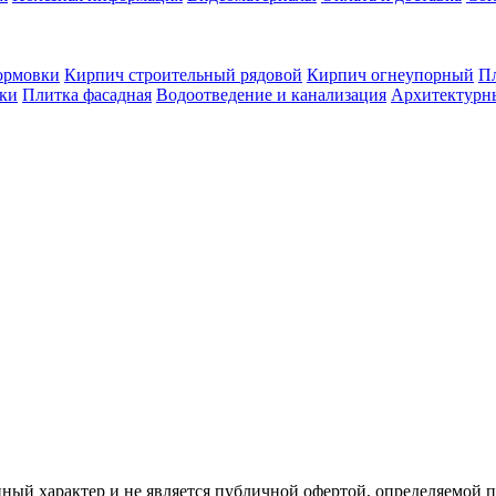
ормовки
Кирпич строительный рядовой
Кирпич огнеупорный
Пл
оки
Плитка фасадная
Водоотведение и канализация
Архитектурн
ый характер и не является публичной офертой, определяемой 