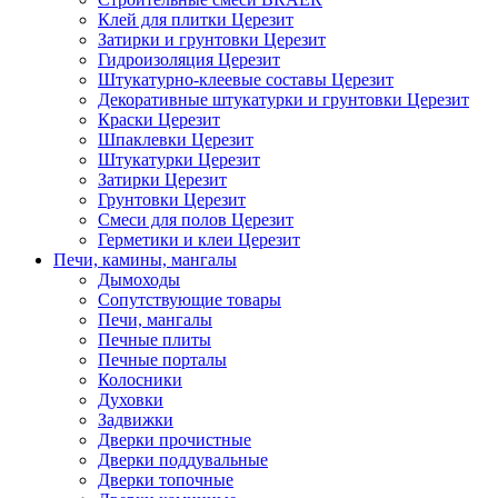
Клей для плитки Церезит
Затирки и грунтовки Церезит
Гидроизоляция Церезит
Штукатурно-клеевые составы Церезит
Декоративные штукатурки и грунтовки Церезит
Краски Церезит
Шпаклевки Церезит
Штукатурки Церезит
Затирки Церезит
Грунтовки Церезит
Смеси для полов Церезит
Герметики и клеи Церезит
Печи, камины, мангалы
Дымоходы
Сопутствующие товары
Печи, мангалы
Печные плиты
Печные порталы
Колосники
Духовки
Задвижки
Дверки прочистные
Дверки поддувальные
Дверки топочные