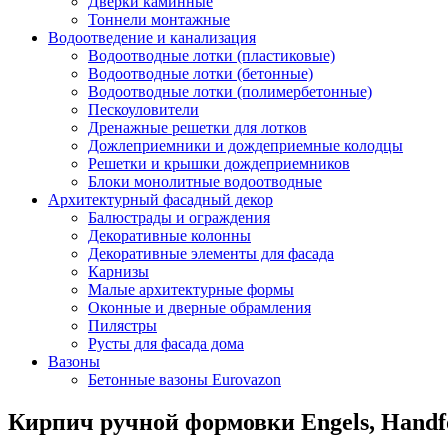
Дверки каминные
Тоннели монтажные
Водоотведение и канализация
Водоотводные лотки (пластиковые)
Водоотводные лотки (бетонные)
Водоотводные лотки (полимербетонные)
Пескоуловители
Дренажные решетки для лотков
Дожлеприемники и дождеприемные колодцы
Решетки и крышки дождеприемников
Блоки монолитные водоотводные
Архитектурный фасадный декор
Балюстрады и ограждения
Декоративные колонны
Декоративные элементы для фасада
Карнизы
Малые архитектурные формы
Оконные и дверные обрамления
Пилястры
Русты для фасада дома
Вазоны
Бетонные вазоны Eurovazon
Кирпич ручной формовки Engels, Handf