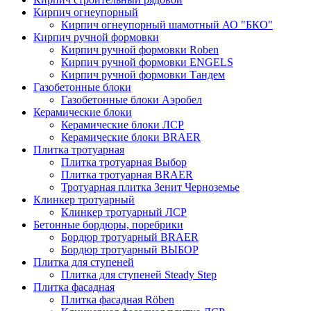
Кирпич огнеупорный
Кирпич огнеупорный шамотный АО "БКО"
Кирпич ручной формовки
Кирпич ручной формовки Roben
Кирпич ручной формовки ENGELS
Кирпич ручной формовки Тандем
Газобетонные блоки
Газобетонные блоки Аэробел
Керамические блоки
Керамические блоки ЛСР
Керамические блоки BRAER
Плитка тротуарная
Плитка тротуарная Выбор
Плитка тротуарная BRAER
Тротуарная плитка Зенит Черноземье
Клинкер тротуарный
Клинкер тротуарный ЛСР
Бетонные бордюры, поребрики
Бордюр тротуарный BRAER
Бордюр тротуарный ВЫБОР
Плитка для ступеней
Плитка для ступеней Steady Step
Плитка фасадная
Плитка фасадная Röben