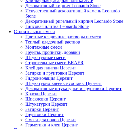
Клинкерная фасадная плитка ЛСР
Декоративный кирпич Leonardo Stone
Искусственный декоративный камень Leonardo
Stone
Декоративный ригельный кирпич Leonardo Stone
Гипсовая плитка Leonardo Stone
Строительные смеси
Цветные кладочные растворы и смеси
Теплый кладочный раствор
Монтажные смеси
Грунты, пропитки, добавки
Штукатурные смеси
Строительные смеси BRAER
Клей для плитки Церезит
Затирки и грунтовки Церезит
Гидроизоляция Церезит
Штукатурно-клеевые составы Церезит
Декоративные штукатурки и грунтовки Церезит
Краски Церезит
Шпаклевки Церезит
Штукатурки Церезит
Затирки Церезит
Грунтовки Церезит
Смеси для полов Церезит
Герметики и клеи Церезит