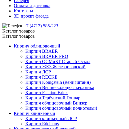
Галерея
Оплата и доставка
Контакты
3D проект фасада
+7 (4712) 585-223
Каталог товаров
Каталог товаров
Кирпич облицовочный
Кирпич BRAER
Кирпич BRAER PRO
Кирпич ОСМиБТ Старый Оскол
Кирпич ЖКЗ Железногорский
Кирпич ЛСР
Кирпич RECKE
Кирпич Konigstein (Кенигштайн)
Кирпич Вышневолоцкая керамика
Кирпич Fashion Brick
Кирпич Тербунский Гончар
Кирпич облицовочный Винзер
Кирпич облицовочный полнотелый
Кирпич клинкерный
Кирпич клинкерный ЛСР
Кирпич Edelhaus
Кирпич строительный рядовой