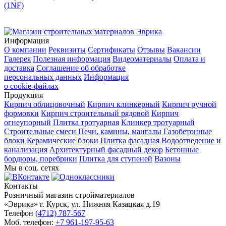
(1NF)
Информация
О компании
Реквизиты
Сертификаты
Отзывы
Вакансии
Галерея
Полезная информация
Видеоматериалы
Оплата и
доставка
Соглашение об обработке
персональных данных
Информация
о cookie-файлах
Продукция
Кирпич облицовочный
Кирпич клинкерный
Кирпич ручной
формовки
Кирпич строительный рядовой
Кирпич
огнеупорный
Плитка тротуарная
Клинкер тротуарный
Строительные смеси
Печи, камины, мангалы
Газобетонные
блоки
Керамические блоки
Плитка фасадная
Водоотведение и
канализация
Архитектурный фасадный декор
Бетонные
бордюры, поребрики
Плитка для ступеней
Вазоны
Мы в соц. сетях
Контакты
Розничный магазин стройматериалов
«Эврика» г. Курск, ул. Нижняя Казацкая д.19
Телефон
(4712) 787-567
Моб. телефон:
+7 961-197-95-63