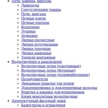
Печи, камины, мангалы
Дымоходы
Сопутствующие товары
Печи, мангалы
Печные плиты
Печные порталы
Колосники
Духовки
Задвижки
Дверки прочистные
Дверки поддувальные
Дверки топочные
Дверки каминные
Тоннели монтажные
Водоотведение и канализация
Водоотводные лотки (пластиковые)
Водоотводные лотки (бетонные)
Водоотводные лотки (полимербетонные)
Пескоуловители
Дренажные решетки для лотков
Дожлеприемники и дождеприемные колодцы
Решетки и крышки дождеприемников
Блоки монолитные водоотводные
Архитектурный фасадный декор
Балюстрады и ограждения