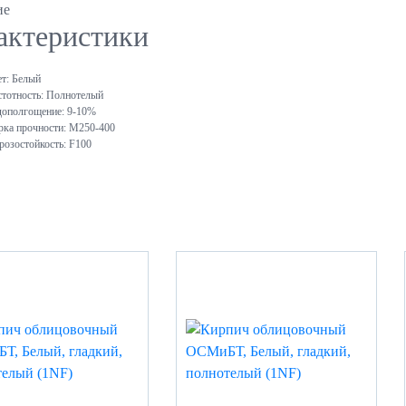
ие
актеристики
т:
Белый
тотность:
Полнотелый
ополгощение:
9-10%
ка прочности:
М250-400
озостойкость:
F100