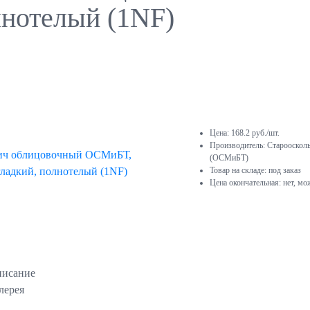
лнотелый (1NF)
Цена:
168.2
руб./шт.
Производитель:
Старооскол
(ОСМиБТ)
Товар на складе:
под заказ
Цена окончательная:
нет, мо
исание
лерея