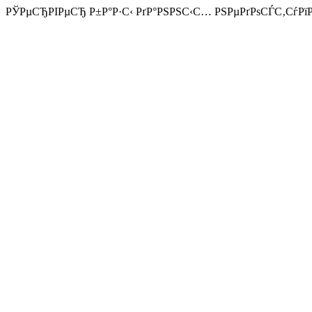
РЎРµСЂРІРµСЂ Р±Р°Р·С‹ РґР°РЅРЅС‹С… РЅРµРґРѕСЃС‚СѓРї