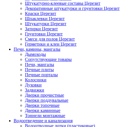
Штукатурно-клеевые составы Церезит
Декоративные штукатурки и грунтовки Церезит
Краски Церезит
Шпаклевки Церезит
Штукатурки Церезит
Затирки Церезит
Грунтовки Церезит
Смеси для полов Церезит
Герметики и клеи Церезит
Печи, камины, мангалы
Дымоходы
Сопутствующие товары
Печи, мангалы
Печные плиты
Печные порталы
Колосники
Духовки
Задвижки
Дверки прочистные
Дверки поддувальные
Дверки топочные
Дверки каминные
Тоннели монтажные
Водоотведение и канализация
Водоотводные лотки (пластиковые)