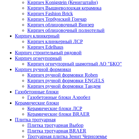
Кирпич Konigstein (Кенигштайн)
Кирпич Вышневолоцкая керамика
Кирпич Fashion Brick
Кирпич Тербунский Гончар
Кирпич облицовочный Винзер
Кирпич облицовочный полнотелый
Кирпич клинкерный
Кирпич клинкерный ЛСР
Кирпич Edelhaus
Кирпич строительный рядовой
Кирпич огнеупорный
Кирпич огнеупорный шамотный АО "БКО"
Кирпич ручной формовки
Кирпич ручной формовки Roben
Кирпич ручной формовки ENGELS
Кирпич ручной формовки Тандем
Газобетонные блоки
Газобетонные блоки Аэробел
Керамические блоки
Керамические блоки ЛСР
Керамические блоки BRAER
Плитка тротуарная
Плитка тротуарная Выбор
Плитка тротуарная BRAER
Тротуарная плитка Зенит Черноземье