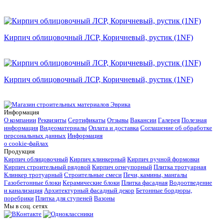
Кирпич облицовочный ЛСР, Коричневый, рустик (1NF)
Кирпич облицовочный ЛСР, Коричневый, рустик (1NF)
Информация
О компании
Реквизиты
Сертификаты
Отзывы
Вакансии
Галерея
Полезная
информация
Видеоматериалы
Оплата и доставка
Соглашение об обработке
персональных данных
Информация
о cookie-файлах
Продукция
Кирпич облицовочный
Кирпич клинкерный
Кирпич ручной формовки
Кирпич строительный рядовой
Кирпич огнеупорный
Плитка тротуарная
Клинкер тротуарный
Строительные смеси
Печи, камины, мангалы
Газобетонные блоки
Керамические блоки
Плитка фасадная
Водоотведение
и канализация
Архитектурный фасадный декор
Бетонные бордюры,
поребрики
Плитка для ступеней
Вазоны
Мы в соц. сетях