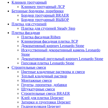
Клинкер тротуарный
Клинкер тротуарный ЛСР
Бетонные бордюры, поребрики
Бордюр тротуарный BRAER
Бордюр тротуарный ВЫБОР
Плитка для ступеней
Плитка для ступеней Steady Step
Плитка фасадная
Плитка фасадная Röben
Клинкерная фасадная плитка ЛСР
Декоративный кирпич Leonardo Stone
Искусственный декоративный камень Leonardo
Stone
Декоративный ригельный кирпич Leonardo Stone
Гипсовая плитка Leonardo Stone
Строительные смеси
Цветные кладочные растворы и смеси
Теплый кладочный раствор
Монтажные смеси
Грунты, пропитки, добавки
Штукатурные смеси
Строительные смеси BRAER
Клей для плитки Церезит
Затирки и грунтовки Церезит
Гидроизоляция Церезит