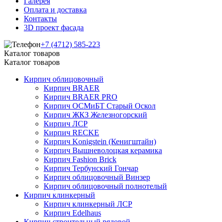
Галерея
Оплата и доставка
Контакты
3D проект фасада
+7 (4712) 585-223
Каталог товаров
Каталог товаров
Кирпич облицовочный
Кирпич BRAER
Кирпич BRAER PRO
Кирпич ОСМиБТ Старый Оскол
Кирпич ЖКЗ Железногорский
Кирпич ЛСР
Кирпич RECKE
Кирпич Konigstein (Кенигштайн)
Кирпич Вышневолоцкая керамика
Кирпич Fashion Brick
Кирпич Тербунский Гончар
Кирпич облицовочный Винзер
Кирпич облицовочный полнотелый
Кирпич клинкерный
Кирпич клинкерный ЛСР
Кирпич Edelhaus
Кирпич строительный рядовой