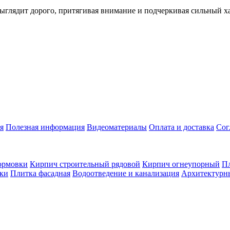
лядит дорого, притягивая внимание и подчеркивая сильный хар
я
Полезная информация
Видеоматериалы
Оплата и доставка
Сог
ормовки
Кирпич строительный рядовой
Кирпич огнеупорный
Пл
оки
Плитка фасадная
Водоотведение и канализация
Архитектурн