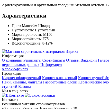
Аристократичный и брутальный холодный матовый оттенок. Выг
Характеристики
Цвет:
Мангейм Шварц
Пустотность:
Пустотелый
Марка прочности:
М150
Морозостойкость:
F75
Водопоглощение:
8-12%
Информация
О компании
Реквизиты
Сертификаты
Отзывы
Вакансии
Галере
персональных данных
Информация
о cookie-файлах
Продукция
Кирпич облицовочный
Кирпич клинкерный
Кирпич ручной ф
Печи, камины, мангалы
Газобетонные блоки
Керамические бл
ступеней
Вазоны
Мы в соц. сетях
Контакты
Розничный магазин стройматериалов
«Эврика» г. Курск, ул. Нижняя Казацкая д.19