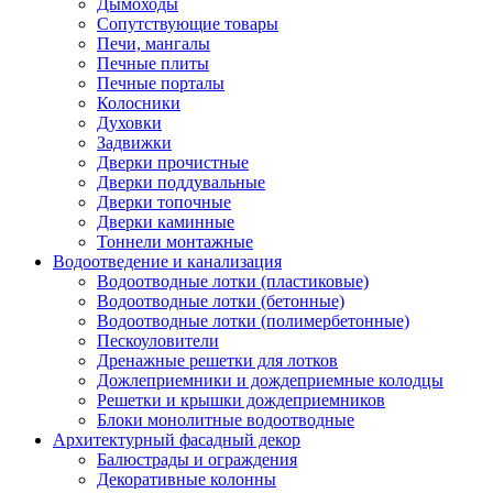
Дымоходы
Сопутствующие товары
Печи, мангалы
Печные плиты
Печные порталы
Колосники
Духовки
Задвижки
Дверки прочистные
Дверки поддувальные
Дверки топочные
Дверки каминные
Тоннели монтажные
Водоотведение и канализация
Водоотводные лотки (пластиковые)
Водоотводные лотки (бетонные)
Водоотводные лотки (полимербетонные)
Пескоуловители
Дренажные решетки для лотков
Дожлеприемники и дождеприемные колодцы
Решетки и крышки дождеприемников
Блоки монолитные водоотводные
Архитектурный фасадный декор
Балюстрады и ограждения
Декоративные колонны