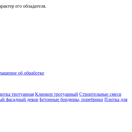
актер его обладателя.
лашение об обработке
итка тротуарная
Клинкер тротуарный
Строительные смеси
ый фасадный декор
Бетонные бордюры, поребрики
Плитка для