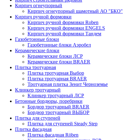
Кирпич огнеупорный
Кирпич огнеупорный шамотный АО "БКО"
Кирпич ручной формовки
Кирпич ручной формовки Roben
Кирпич ручной формовки ENGELS
Кирпич ручной формовки Тандем
Газобетонные блоки
Газобетонные блоки Аэробел
Керамические блоки
Керамические блоки ЛСР
Керамические блоки BRAER
Плитка тротуарная
Плитка тротуарная Выбор
Плитка тротуарная BRAER
Тротуарная плитка Зенит Черноземье
Клинкер тротуарный
Клинкер тротуарный ЛСР
Бетонные бордюры, поребрики
Бордюр тротуарный BRAER
Бордюр тротуарный ВЫБОР
Плитка для ступеней
Плитка для ступеней Steady Step
Плитка фасадная
Плитка фасадная Röben