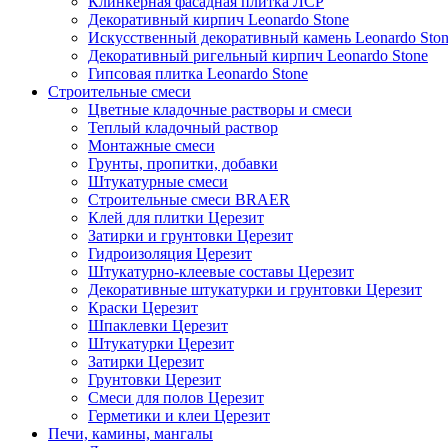
Клинкерная фасадная плитка ЛСР
Декоративный кирпич Leonardo Stone
Искусственный декоративный камень Leonardo Sto
Декоративный ригельный кирпич Leonardo Stone
Гипсовая плитка Leonardo Stone
Строительные смеси
Цветные кладочные растворы и смеси
Теплый кладочный раствор
Монтажные смеси
Грунты, пропитки, добавки
Штукатурные смеси
Строительные смеси BRAER
Клей для плитки Церезит
Затирки и грунтовки Церезит
Гидроизоляция Церезит
Штукатурно-клеевые составы Церезит
Декоративные штукатурки и грунтовки Церезит
Краски Церезит
Шпаклевки Церезит
Штукатурки Церезит
Затирки Церезит
Грунтовки Церезит
Смеси для полов Церезит
Герметики и клеи Церезит
Печи, камины, мангалы