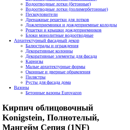
Водоотводные лотки (бетонные)
Водоотводные лотки (полимербетонные)
Пескоуловители
Дренажные решетки для лотков
Дожлеприемники и дождеприемные колодцы
Решетки и крышки дождеприемников
Блоки монолитные водоотводные
Архитектурный фасадный декор
Балюстрады и ограждения
Декоративные колонны
Декоративные элементы для фасада
Карнизы
Малые архитектурные формы
Оконные и дверные обрамления
Пилястры
Русты для фасада дома
Вазоны
Бетонные вазоны Eurovazon
Кирпич облицовочный
Konigstein, Полнотелый,
Мангейм Сепия (1NF)