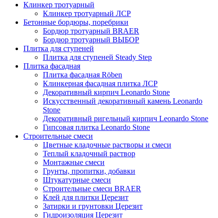
Клинкер тротуарный
Клинкер тротуарный ЛСР
Бетонные бордюры, поребрики
Бордюр тротуарный BRAER
Бордюр тротуарный ВЫБОР
Плитка для ступеней
Плитка для ступеней Steady Step
Плитка фасадная
Плитка фасадная Röben
Клинкерная фасадная плитка ЛСР
Декоративный кирпич Leonardo Stone
Искусственный декоративный камень Leonardo
Stone
Декоративный ригельный кирпич Leonardo Stone
Гипсовая плитка Leonardo Stone
Строительные смеси
Цветные кладочные растворы и смеси
Теплый кладочный раствор
Монтажные смеси
Грунты, пропитки, добавки
Штукатурные смеси
Строительные смеси BRAER
Клей для плитки Церезит
Затирки и грунтовки Церезит
Гидроизоляция Церезит