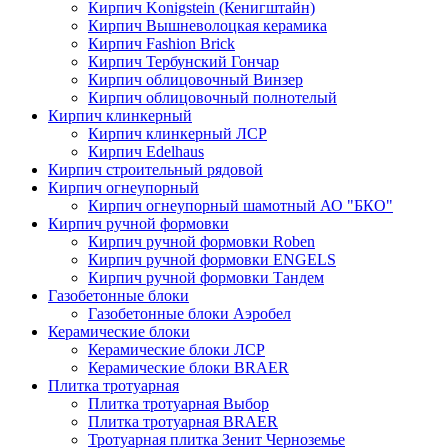
Кирпич Konigstein (Кенигштайн)
Кирпич Вышневолоцкая керамика
Кирпич Fashion Brick
Кирпич Тербунский Гончар
Кирпич облицовочный Винзер
Кирпич облицовочный полнотелый
Кирпич клинкерный
Кирпич клинкерный ЛСР
Кирпич Edelhaus
Кирпич строительный рядовой
Кирпич огнеупорный
Кирпич огнеупорный шамотный АО "БКО"
Кирпич ручной формовки
Кирпич ручной формовки Roben
Кирпич ручной формовки ENGELS
Кирпич ручной формовки Тандем
Газобетонные блоки
Газобетонные блоки Аэробел
Керамические блоки
Керамические блоки ЛСР
Керамические блоки BRAER
Плитка тротуарная
Плитка тротуарная Выбор
Плитка тротуарная BRAER
Тротуарная плитка Зенит Черноземье