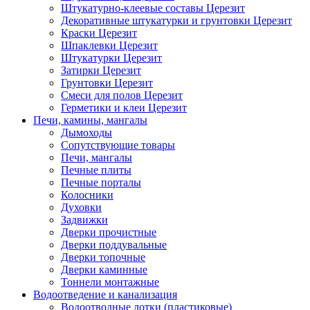
Штукатурно-клеевые составы Церезит
Декоративные штукатурки и грунтовки Церезит
Краски Церезит
Шпаклевки Церезит
Штукатурки Церезит
Затирки Церезит
Грунтовки Церезит
Смеси для полов Церезит
Герметики и клеи Церезит
Печи, камины, мангалы
Дымоходы
Сопутствующие товары
Печи, мангалы
Печные плиты
Печные порталы
Колосники
Духовки
Задвижки
Дверки прочистные
Дверки поддувальные
Дверки топочные
Дверки каминные
Тоннели монтажные
Водоотведение и канализация
Водоотводные лотки (пластиковые)