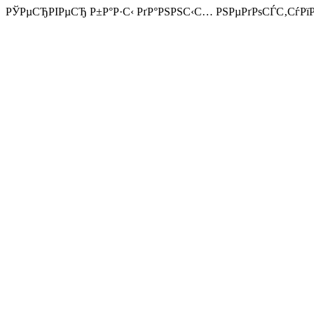
РЎРµСЂРІРµСЂ Р±Р°Р·С‹ РґР°РЅРЅС‹С… РЅРµРґРѕСЃС‚СѓРї